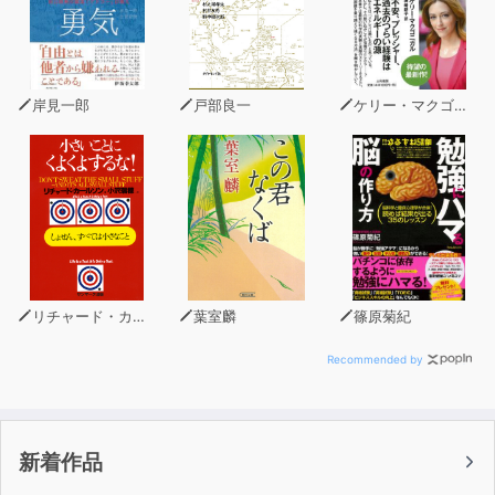
この2人よりも前、20世紀初頭にさかのぼる2人の経営学
者の登場の時から次々に生み出され、
今日まで実践されているものなのです。
岸見一郎
戸部良一
ケリー・マクゴニガル
本書は、その流れを網羅的に、時系列で振り返りながら、
経営戦略の黎明期から現在までに生み出された様々な戦略
の誕生の歴史を、
一つの物語として楽しむことができる画期的な1冊です。
マイケル・ポーターやジェイ・バーニーらの戦略論にとど
まらない、様々な戦略コンセプトについて、
歴史的背景と共に、ビジネスの発展の歴史としても語られ
リチャード・カールソン
葉室麟
篠原菊紀
ています。
Recommended by
本作品を通して、「当時の社会やビジネス状況の解決策と
しての経営戦略略論」と、
「現代のイノベーション論の構造」を、経営戦略史の変遷
新着作品
ととも紐解いていきましょう。