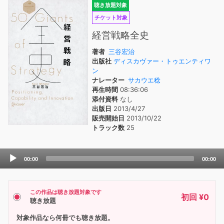
聴き放題対象
チケット対象
経営戦略全史
著者
三谷宏治
出版社
ディスカヴァー・トゥエンティワ
ン
ナレーター
サカウエ稔
再生時間
08:36:06
添付資料
なし
出版日
2013/4/27
販売開始日
2013/10/22
トラック数
25
Audio
00:00
00:00
Player
この作品は聴き放題対象です
初回 ¥0
聴き放題
対象作品なら何冊でも聴き放題。