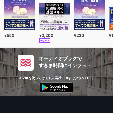
¥550
¥2,200
¥220
¥
チケット
オーディオブックで
すきま時間にインプット
スマホを使って かんたん再生、今すぐダウンロード