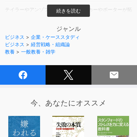
テイラーやアンゾフに始まり、ドラッカーやポーターが拓
いた近代経営戦略論、
クリステンセンのイノベーション論に最新のアダプティブ
ジャンル
戦略まで、経営戦略論の流れを追いながら90余りの実践
ビジネス
>
企業・ケーススタディ
的な戦略コンセプトが学べます。
ビジネス
>
経営戦略・組織論
教養
>
一般教養・雑学
まさに「ストーリーで読む」経営戦略書の新定番を、ぜひ
あなたの手元に置いてご活用ください。
経営戦略と聴いて、ドラッカーやポーターの名前しか出て
こない方も多いかと思いますが、
長い経営戦略の発展史のうち、この2人の残した業績は、
今、あなたにオススメ
大きいとはいえ、歴史の中ではほんの一部分にすぎませ
ん。
実は、私たちが日々立ち向かっているビジネス社会で活か
されている戦略の数々は、