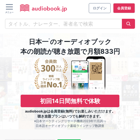
ログイン
会員登録
※
日本一
のオーディオブック
本の朗読が聴き放題で月額833円
初回14日間無料で体験
audiobook.jpは会員登録(無料)でお楽しみいただけます。
聴き放題プランはいつでも解約できます。
※日本マーケティングリサーチ機構2023年11月調べ
日本語オーディオブック書籍ラインナップ数調査