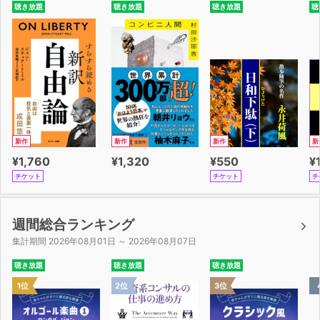
聴き放題
聴き放題
聴き放題
聴
時代ごと、人物ごとに、キーコンセプトをまとめてあるの
で、カタログ的に必要な情報だけを取捨選択して聴くこと
も、
経営の歴史書として楽しむことも可能です。
これまで経営学を学んできたみなさんにとって、最高の復
習になるでしょう。
新作
新作
新作
新
また、これから経営戦略を自分のビジネスに活かそうと奮
¥1,760
¥1,320
¥550
¥
闘されようとしている方、ビジネスに今まさに向かってい
チケット
チケット
チ
る方とって、
多くの武器を手に入れられる、貴重な戦略のバイブルとな
ること間違いなしです。
週間総合ランキング
集計期間 2026年08月01日 ～ 2026年08月07日
聴き放題
聴き放題
聴き放題
1位
2位
3位