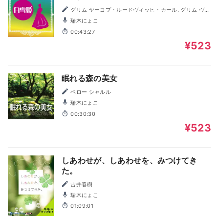
グリム ヤーコプ・ルードヴィッヒ・カール, グリム ヴィ
ルヘルム・カール
瑞木にょこ
00:43:27
¥523
眠れる森の美女
ペロー シャルル
瑞木にょこ
00:30:30
¥523
しあわせが、しあわせを、みつけてき
た。
吉井春樹
瑞木にょこ
01:09:01