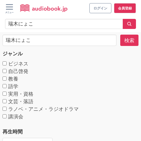
ログイン
会員登録
検索
ジャンル
ビジネス
自己啓発
教養
語学
実用・資格
文芸・落語
ラノベ・アニメ・ラジオドラマ
講演会
再生時間