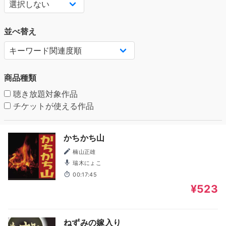
並べ替え
商品種類
聴き放題対象作品
チケットが使える作品
かちかち山
楠山正雄
瑞木にょこ
00:17:45
¥523
ねずみの嫁入り