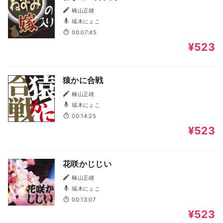
楠山正雄
瑞木にょこ
00:07:45
¥523
猿かに合戦
楠山正雄
瑞木にょこ
00:14:25
¥523
花咲かじじい
楠山正雄
瑞木にょこ
00:13:07
¥523