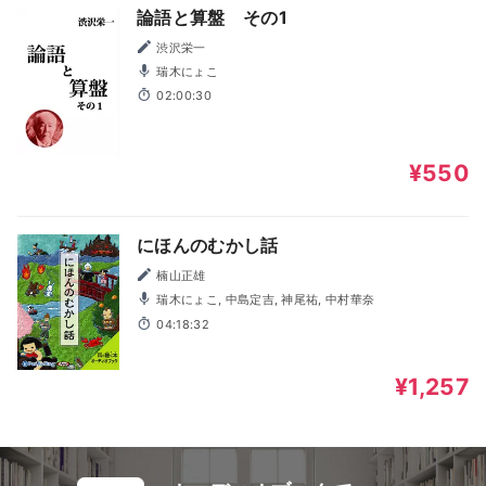
論語と算盤 その1
渋沢栄一
瑞木にょこ
02:00:30
¥550
にほんのむかし話
楠山正雄
瑞木にょこ, 中島定吉, 神尾祐, 中村華奈
04:18:32
¥1,257