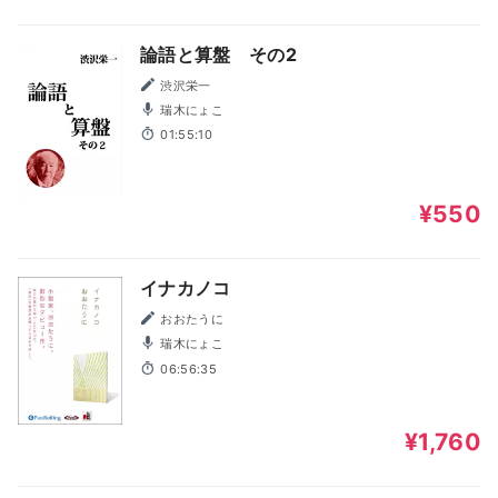
論語と算盤 その2
渋沢栄一
瑞木にょこ
01:55:10
¥550
イナカノコ
おおたうに
瑞木にょこ
06:56:35
¥1,760