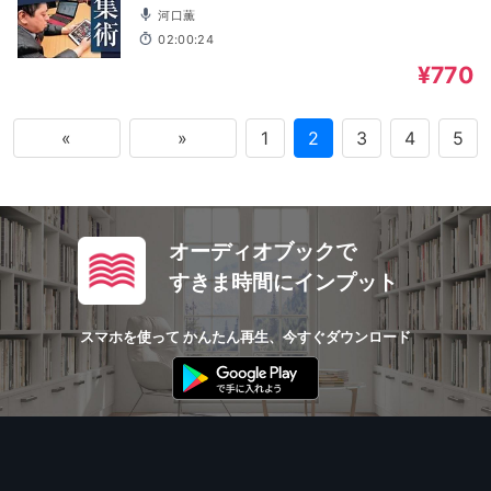
河口薫
02:00:24
¥770
«
»
1
2
3
4
5
オーディオブックで
すきま時間にインプット
スマホを使って かんたん再生、今すぐダウンロード