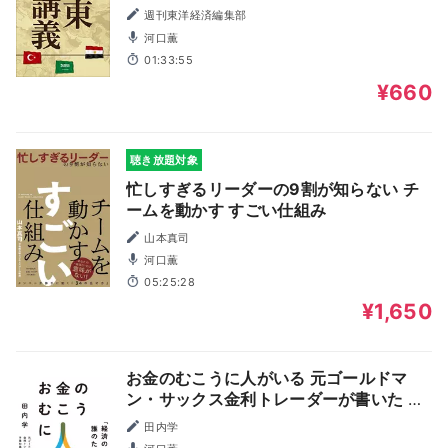
週刊東洋経済編集部
河口薫
01:33:55
¥660
聴き放題対象
忙しすぎるリーダーの9割が知らない チ
ームを動かす すごい仕組み
山本真司
河口薫
05:25:28
¥1,650
お金のむこうに人がいる 元ゴールドマ
ン・サックス金利トレーダーが書いた 予
備知識のいらない経済新入門
田内学