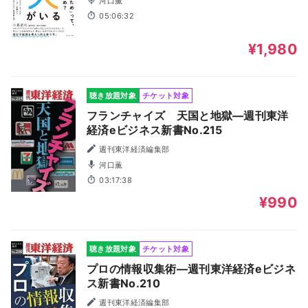
河口薫
05:06:32
¥1,980
聴き放題対象
チケット対象
フランチャイズ 天国と地獄―週刊東洋
経済eビジネス新書No.215
週刊東洋経済編集部
河口薫
03:17:38
¥990
聴き放題対象
チケット対象
プロの情報収集術―週刊東洋経済eビジネ
ス新書No.210
週刊東洋経済編集部