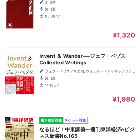
太田肇
河口薫
05:08:17
¥1,320
Invent ＆ Wander──ジェフ・ベゾス
Collected Writings
ジェフ・ベゾス／その他, ウォルター・アイザックソン
／その他, 関美和／訳
河口薫
11:10:07
¥1,980
聴き放題対象
チケット対象
なるほど！中東講義―週刊東洋経済eビジ
ネス新書No.165