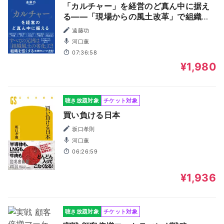
「カルチャー」を経営のど真ん中に据え
る――「現場からの風土改革」で組織を
再生させる処方箋
遠藤功
河口薫
07:36:58
¥1,980
聴き放題対象
チケット対象
買い負ける日本
坂口孝則
河口薫
06:26:59
¥1,936
聴き放題対象
チケット対象