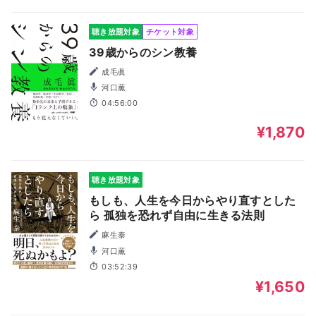
聴き放題対象
チケット対象
39歳からのシン教養
成毛眞
河口薫
04:56:00
¥1,870
聴き放題対象
もしも、人生を今日からやり直すとした
ら 孤独を恐れず自由に生きる法則
麻生泰
河口薫
03:52:39
¥1,650