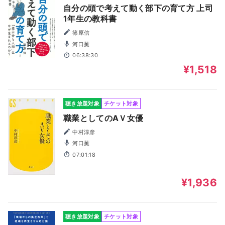
自分の頭で考えて動く部下の育て方 上司
1年生の教科書
篠原信
河口薫
06:38:30
¥1,518
聴き放題対象
チケット対象
職業としてのAＶ女優
中村淳彦
河口薫
07:01:18
¥1,936
聴き放題対象
チケット対象