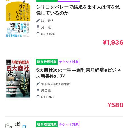
シリコンバレーで結果を出す人は何を勉
強しているのか
鳩山玲人
河口薫
04:51:20
¥1,936
聴き放題対象
チケット対象
5大商社次の一手―週刊東洋経済eビジネ
ス新書No.174
週刊東洋経済編集部
河口薫
01:17:56
¥580
聴き放題対象
チケット対象