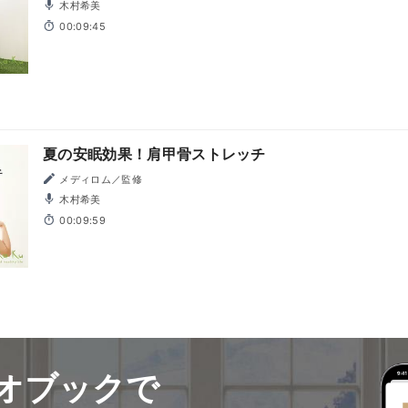
木村希美
00:09:45
夏の安眠効果！肩甲骨ストレッチ
メディロム／監修
木村希美
00:09:59
オブックで