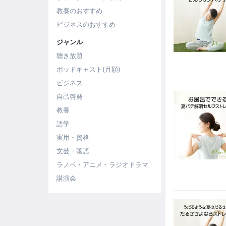
教養のおすすめ
ビジネスのおすすめ
ジャンル
聴き放題
ポッドキャスト(月額)
ビジネス
自己啓発
教養
語学
実用・資格
文芸・落語
ラノベ・アニメ・ラジオドラマ
講演会