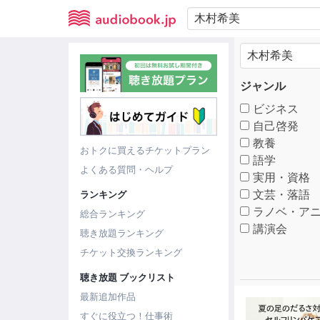
ジャンル
ビジネス
自己啓発
教養
おトクに買えるチケットプラン
語学
よくある質問・ヘルプ
実用・資格
文芸・落語
ランキング
ラノベ・アニ
総合ランキング
講演会
聴き放題ランキング
チケット交換ランキング
聴き放題 ブックリスト
最新追加作品
すぐに役立つ！仕事術