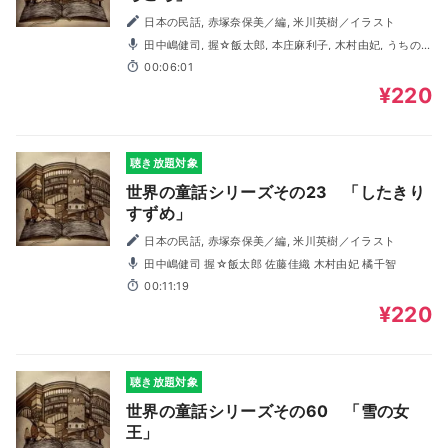
日本の民話, 赤塚奈保美／編, 米川英樹／イラスト
田中嶋健司, 握☆飯太郎, 本庄麻利子, 木村由妃, うちの
陽子
00:06:01
¥220
聴き放題対象
世界の童話シリーズその23 「したきり
すずめ」
日本の民話, 赤塚奈保美／編, 米川英樹／イラスト
田中嶋健司 握☆飯太郎 佐藤佳織 木村由妃 橘千智
00:11:19
¥220
聴き放題対象
世界の童話シリーズその60 「雪の女
王」