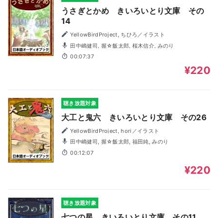
うさぎとかめ きいろいとり文庫 その
14
YellowBirdProject, ちひろ／イラスト
田中嶋健司, 握☆飯太郎, 桜木信介, みのり
00:07:37
¥220
聴き放題対象
大工と鬼六 きいろいとり文庫 その26
YellowBirdProject, hori／イラスト
田中嶋健司, 握☆飯太郎, 福田純, みのり
00:12:07
¥220
聴き放題対象
七つの星 きいろいとり文庫 その11