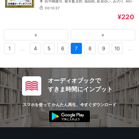
田中嶋健司, 握☆飯太郎, 福田純, 萩原ゆい, みのり, Ami
00:10:37
¥220
«
»
1
…
4
5
6
7
8
9
10
…
オーディオブックで
すきま時間にインプット
スマホを使って かんたん再生、今すぐダウンロード