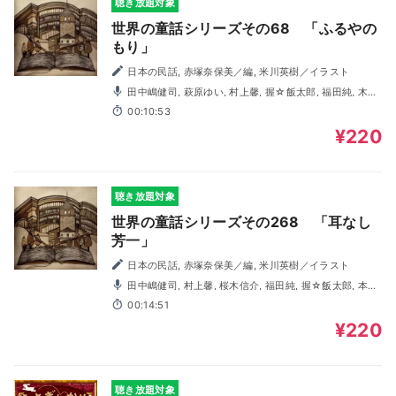
聴き放題対象
世界の童話シリーズその68 「ふるやの
もり」
日本の民話, 赤塚奈保美／編, 米川英樹／イラスト
田中嶋健司, 萩原ゆい, 村上馨, 握☆飯太郎, 福田純, 木村
由妃
00:10:53
¥220
聴き放題対象
世界の童話シリーズその268 「耳なし
芳一」
日本の民話, 赤塚奈保美／編, 米川英樹／イラスト
田中嶋健司, 村上馨, 桜木信介, 福田純, 握☆飯太郎, 本庄
麻利子
00:14:51
¥220
聴き放題対象