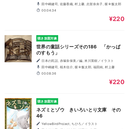
田中嶋健司, 佐藤香織, 村上馨, 志賀奈央子, 握☆飯太郎
00:04:34
¥220
聴き放題対象
世界の童話シリーズその186 「かっぱ
のすもう」
日本の民話, 赤塚奈保美／編, 米川英樹／イラスト
田中嶋健司, 桜木信介, 握☆飯太郎, 福田純, 村上馨
00:08:36
¥220
聴き放題対象
ネズミとゾウ きいろいとり文庫 その
46
YellowBirdProject, ちひろ／イラスト