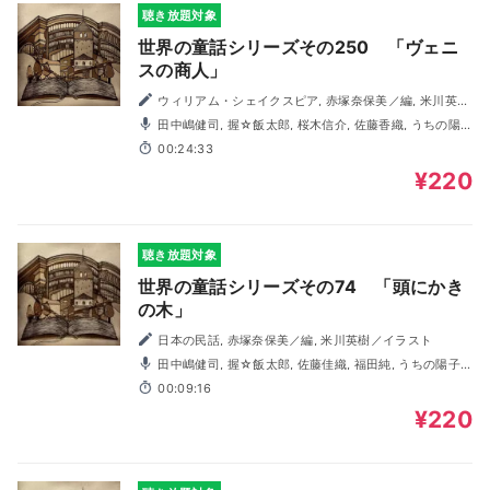
聴き放題対象
世界の童話シリーズその250 「ヴェニ
スの商人」
ウィリアム・シェイクスピア, 赤塚奈保美／編, 米川英樹
／イラスト
田中嶋健司, 握☆飯太郎, 桜木信介, 佐藤香織, うちの陽
子, 福田純, 村上馨
00:24:33
¥220
聴き放題対象
世界の童話シリーズその74 「頭にかき
の木」
日本の民話, 赤塚奈保美／編, 米川英樹／イラスト
田中嶋健司, 握☆飯太郎, 佐藤佳織, 福田純, うちの陽子,
木村由妃, 村上馨
00:09:16
¥220