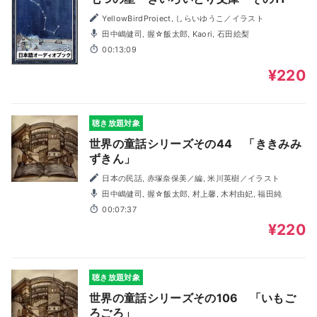
YellowBirdProject, しらいゆうこ／イラスト
田中嶋健司, 握☆飯太郎, Kaori, 石田絵梨
00:13:09
¥220
聴き放題対象
世界の童話シリーズその44 「ききみみ
ずきん」
日本の民話, 赤塚奈保美／編, 米川英樹／イラスト
田中嶋健司, 握☆飯太郎, 村上馨, 木村由妃, 福田純
00:07:37
¥220
聴き放題対象
世界の童話シリーズその106 「いもご
ろごろ」