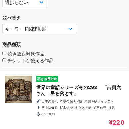
並べ替え
商品種類
聴き放題対象作品
チケットが使える作品
聴き放題対象
世界の童話シリーズその298 「吉四六
さん 星を落とす」
日本の民話, 赤塚奈保美／編, 米川英樹／イラスト
田中嶋健司, 桜木信介, 握☆飯太郎, 前田靖子, 茶乃
00:09:11
¥220