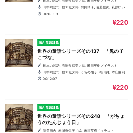
日本の民話, 赤塚奈保美／編, 米川英樹／イラスト
田中嶋健司, 握☆飯太郎, 前田靖子, 佐藤佳織, 萩原ゆい
00:08:09
¥220
聴き放題対象
世界の童話シリーズその137 「鬼の子
こづな」
日本の民話, 赤塚奈保美／編, 米川英樹／イラスト
田中嶋健司, 握☆飯太郎, うちの陽子, 福田純, 本庄麻利
子
00:12:07
¥220
聴き放題対象
世界の童話シリーズその248 「がちょ
うのたんじょう日」
新美南吉, 赤塚奈保美／編, 米川英樹／イラスト