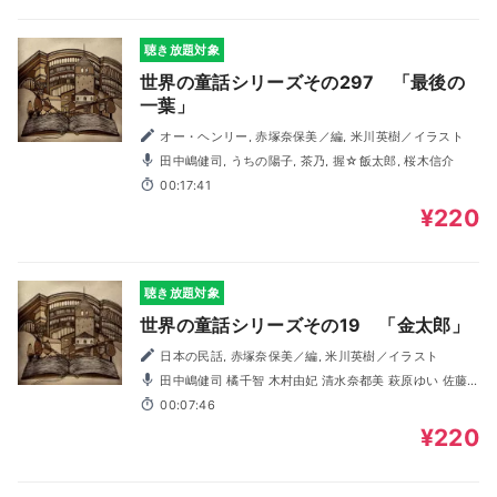
聴き放題対象
世界の童話シリーズその297 「最後の
一葉」
オー・ヘンリー, 赤塚奈保美／編, 米川英樹／イラスト
田中嶋健司, うちの陽子, 茶乃, 握☆飯太郎, 桜木信介
00:17:41
¥220
聴き放題対象
世界の童話シリーズその19 「金太郎」
日本の民話, 赤塚奈保美／編, 米川英樹／イラスト
田中嶋健司 橘千智 木村由妃 清水奈都美 萩原ゆい 佐藤
佳織 握☆飯太郎 前田靖子
00:07:46
¥220