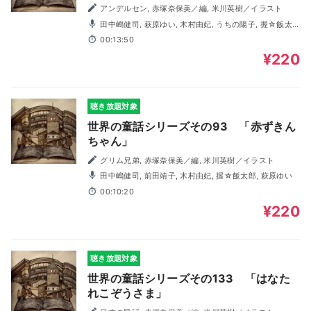
アンデルセン, 赤塚奈保美／編, 米川英樹／イラスト
田中嶋健司, 萩原ゆい, 木村由妃, うちの陽子, 握☆飯太
郎
00:13:50
¥220
聴き放題対象
世界の童話シリーズその93 「赤ずきん
ちゃん」
グリム兄弟, 赤塚奈保美／編, 米川英樹／イラスト
田中嶋健司, 前田靖子, 木村由妃, 握☆飯太郎, 萩原ゆい
00:10:20
¥220
聴き放題対象
世界の童話シリーズその133 「はなた
れこぞうさま」