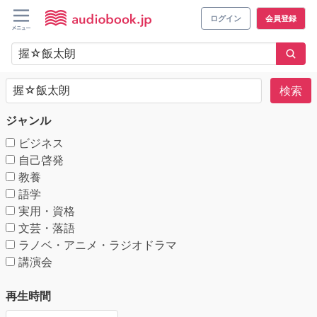
ログイン
会員登録
検索
ジャンル
ビジネス
自己啓発
教養
語学
実用・資格
文芸・落語
ラノベ・アニメ・ラジオドラマ
講演会
再生時間