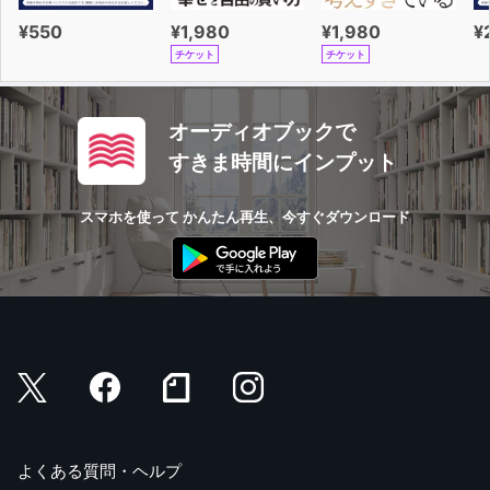
¥550
¥1,980
¥1,980
¥
チケット
チケット
オーディオブックで
すきま時間にインプット
スマホを使って かんたん再生、今すぐダウンロード
よくある質問・ヘルプ