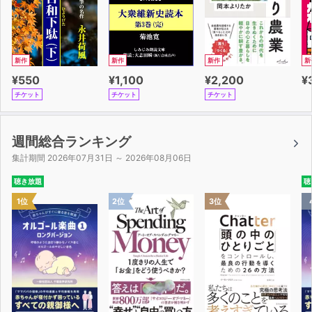
新作
新作
新作
新
¥550
¥1,100
¥2,200
¥
チケット
チケット
チケット
週間総合ランキング
集計期間 2026年07月31日 ～ 2026年08月06日
聴き放題
聴
1位
2位
3位