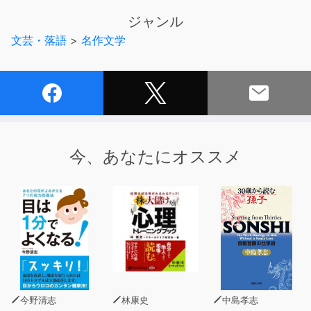
スト付き電子書籍に対応。合わせてご購入いただければ、
ジャンル
言語学習用にも最適です。
文芸・落語
>
名作文学
公式サイト http://yellow-bird.info
今、あなたにオススメ
今野清志
林康史
中島孝志