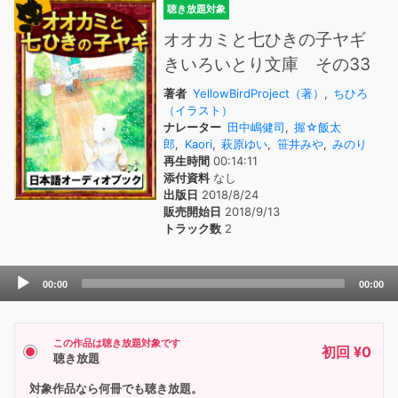
聴き放題対象
オオカミと七ひきの子ヤギ
きいろいとり文庫 その33
著者
YellowBirdProject（著）
,
ちひろ
（イラスト）
ナレーター
田中嶋健司
,
握☆飯太
郎
,
Kaori
,
萩原ゆい
,
笹井みや
,
みのり
再生時間
00:14:11
添付資料
なし
出版日
2018/8/24
販売開始日
2018/9/13
トラック数
2
Audio
00:00
00:00
Player
この作品は聴き放題対象です
初回 ¥0
聴き放題
対象作品なら何冊でも聴き放題。