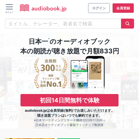
ログイン
会員登録
※
日本一
のオーディオブック
本の朗読が聴き放題で月額833円
初回14日間無料で体験
audiobook.jpは会員登録(無料)でお楽しみいただけます。
聴き放題プランはいつでも解約できます。
※日本マーケティングリサーチ機構2023年11月調べ
日本語オーディオブック書籍ラインナップ数調査