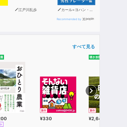
江戸川乱歩
カール=ヨハン・エリーン
Recommended by
すべて見る
放題
聴き放題
新作
新作
200
¥330
¥2,640
ト