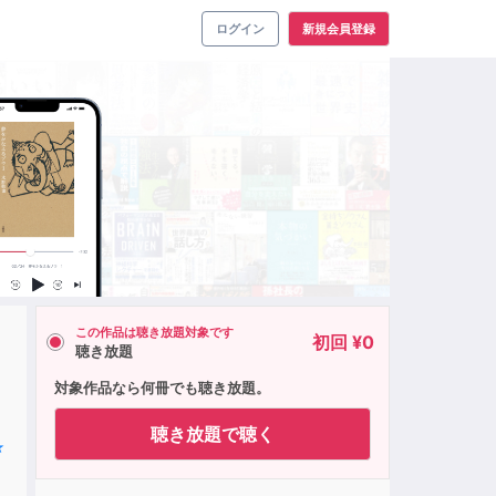
ログイン
新規会員登録
この作品は聴き放題対象です
初回 ¥0
聴き放題
対象作品なら何冊でも聴き放題。
聴き放題で聴く
☆