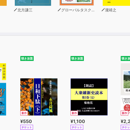
北方謙三
グローバルタスクフォース
瀧靖之
聴き放題
聴き放題
聴き
新作
新作
新作
¥550
¥1,100
¥2,
チケット
チケット
チケッ