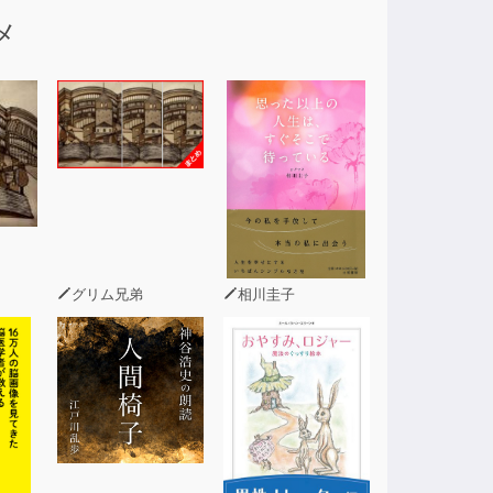
メ
グリム兄弟
相川圭子