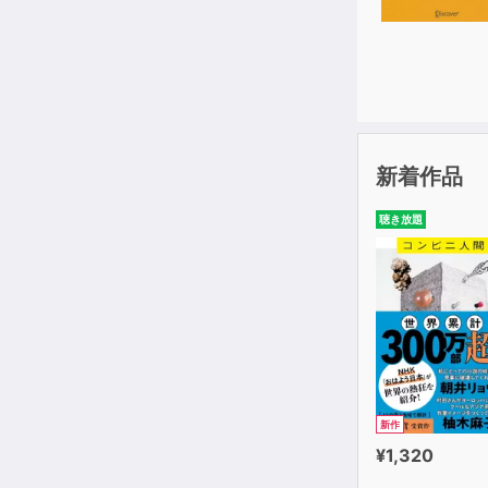
新着作品
聴き放題
新作
¥1,320