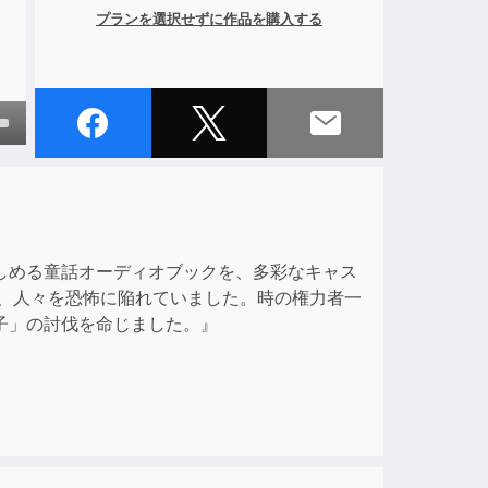
プランを選択せずに作品を購入する
own
ase
子供も楽しめる童話オーディオブックを、多彩なキャス
ase
り、人々を恐怖に陥れていました。時の権力者一
e.
子」の討伐を命じました。』