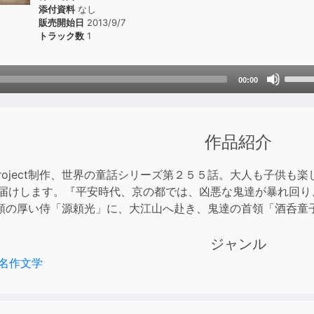
添付資料
なし
販売開始日
2013/9/7
トラック数
1
Use
00:00
Up/D
Arrow
keys
作品紹介
to
incre
or
Bird Project制作、世界の童話シリーズ第２５５話。大人も
decre
お届けします。『平安時代、京の都では、凶悪な鬼達が暴れ回
volum
頼の厚い侍「源頼光」に、大江山へ赴き、鬼達の首領「酒呑童
ジャンル
名作文学