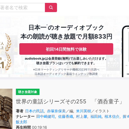
※
日本一
のオーディオブック
本の朗読が聴き放題で月額833円
初回14日間無料で体験
audiobook.jpは会員登録(無料)でお楽しみいただけます。
聴き放題プランはいつでも解約できます。
※日本マーケティングリサーチ機構2023年11月調べ
日本語オーディオブック書籍ラインナップ数調査
聴き放題対象
世界の童話シリーズその255 「酒呑童子」
著者
日本の民話
,
赤塚奈保美
／編,
米川英樹
／イラスト
ナレーター
田中嶋健司
,
佐藤香織
,
村上馨
,
福田純
,
桜木信介
,
握
飯太郎
再生時間
00:19:16