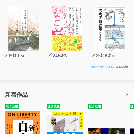
住野よる
DJあおい
外山滋比古
Recommended by
新着作品
聴き放題
聴き放題
聴き放題
聴