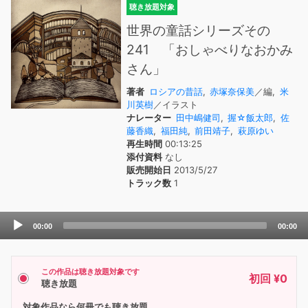
聴き放題対象
世界の童話シリーズその
241 「おしゃべりなおかみ
さん」
著者
ロシアの昔話
,
赤塚奈保美
／編,
米
川英樹
／イラスト
ナレーター
田中嶋健司
,
握☆飯太郎
,
佐
藤香織
,
福田純
,
前田靖子
,
萩原ゆい
再生時間
00:13:25
添付資料
なし
販売開始日
2013/5/27
トラック数
1
Audio
00:00
00:00
Player
この作品は聴き放題対象です
初回 ¥0
聴き放題
対象作品なら何冊でも聴き放題。