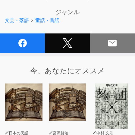
ふらしてしまい、何が起こるかわかりません。そこでお百
姓さんは考えました・・』
ジャンル
文芸・落語
>
童話・昔話
今、あなたにオススメ
日本の民話
宮沢賢治
中村 文則