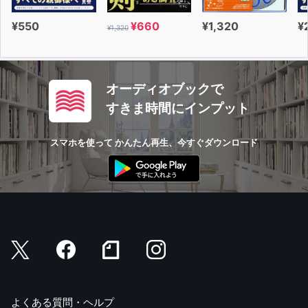
¥550
¥660
¥1,320
¥
¥1,320
オーディオブックで
すきま時間にインプット
スマホを使って かんたん再生、今すぐダウンロード
よくある質問・ヘルプ