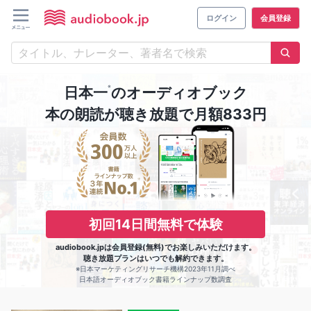
ログイン
会員登録
※
日本一
のオーディオブック
本の朗読が聴き放題で月額833円
初回14日間無料で体験
audiobook.jpは会員登録(無料)でお楽しみいただけます。
聴き放題プランはいつでも解約できます。
※日本マーケティングリサーチ機構2023年11月調べ
日本語オーディオブック書籍ラインナップ数調査