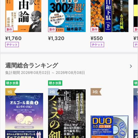
新作
新作
新作
新
¥1,760
¥1,320
¥550
¥
チケット
チケット
チ
週間総合ランキング
集計期間 2026年08月02日 ～ 2026年08月08日
聴き放題
聴き放題
聴
1位
2位
3位