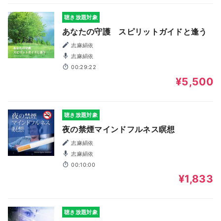
聴き放題対象
あなたの守護 スピリットガイドと逢う
志麻絹依
志麻絹依
00:29:22
¥5,500
聴き放題対象
夜の禁煙マインドフルネス瞑想
志麻絹依
志麻絹依
00:10:00
¥1,833
聴き放題対象