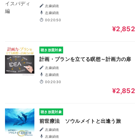
志麻絹依
志麻絹依
00:20:50
¥2,852
聴き放題対象
計画・プランを立てる瞑想～計画力の扉
志麻絹依
志麻絹依
00:20:30
¥2,852
聴き放題対象
前世療法 ソウルメイトと出逢う旅
志麻絹依
志麻絹依