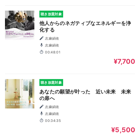
聴き放題対象
他人からのネガティブなエネルギーを浄
化する
志麻絹依
志麻絹依
00:48:01
¥7,700
聴き放題対象
あなたの願望が叶った 近い未来 未来
の扉へ
志麻絹依
志麻絹依
00:34:35
¥5,500