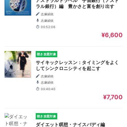
アストラルトラベル 宇宙銀行（アスト
ラル銀行）編 豊かさと富を創り出す
志麻絹依
志麻絹依
00:52:06
¥6,600
聴き放題対象
サイキックレッスン：タイミングをよく
してシンクロニシティを起こす
志麻絹依
志麻絹依
00:40:40
¥7,700
聴き放題対象
ダイエット瞑想・ナイスバディ編