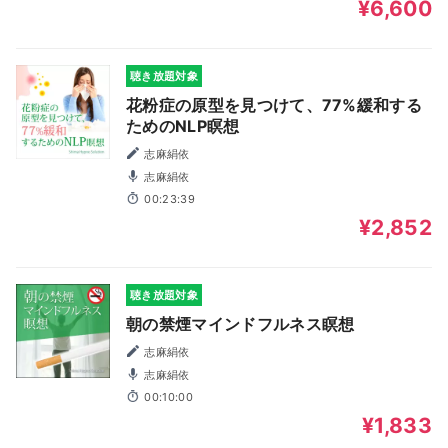
¥6,600
聴き放題対象
花粉症の原型を見つけて、77%緩和する
ためのNLP瞑想
志麻絹依
志麻絹依
00:23:39
¥2,852
聴き放題対象
朝の禁煙マインドフルネス瞑想
志麻絹依
志麻絹依
00:10:00
¥1,833