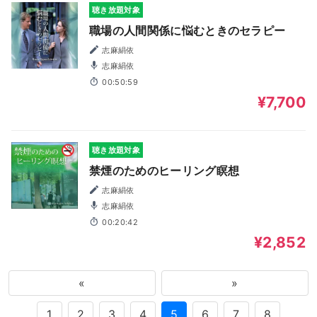
聴き放題対象
職場の人間関係に悩むときのセラピー
志麻絹依
志麻絹依
00:50:59
¥7,700
聴き放題対象
禁煙のためのヒーリング瞑想
志麻絹依
志麻絹依
00:20:42
¥2,852
«
»
1
2
3
4
5
6
7
8