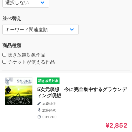
並べ替え
商品種類
聴き放題対象作品
チケットが使える作品
聴き放題対象
5次元瞑想 今に完全集中するグラウンデ
ィング瞑想
志麻絹依
志麻絹依
00:17:00
¥2,852