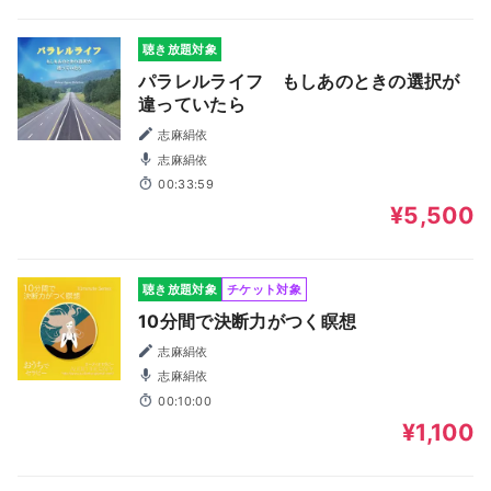
聴き放題対象
パラレルライフ もしあのときの選択が
違っていたら
志麻絹依
志麻絹依
00:33:59
¥5,500
聴き放題対象
チケット対象
10分間で決断力がつく瞑想
志麻絹依
志麻絹依
00:10:00
¥1,100