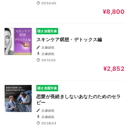
00:50:40
¥8,800
聴き放題対象
スキンケア瞑想・デトックス編
志麻絹依
志麻絹依
00:15:00
¥2,852
聴き放題対象
恋愛が長続きしないあなたのためのセラ
ピー
志麻絹依
志麻絹依
00:38:03