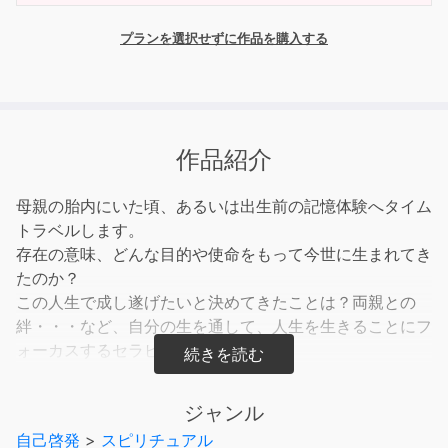
プランを選択せずに作品を購入する
作品紹介
母親の胎内にいた頃、あるいは出生前の記憶体験へタイム
トラベルします。
存在の意味、どんな目的や使命をもって今世に生まれてき
たのか？
この人生で成し遂げたいと決めてきたことは？両親との
絆・・・など、自分の生を通して、人生を生きることにフ
ォーカスするセラピーです。
家族、子どもとの接し方も変わるでしょう。
ジャンル
【ワーク構成】 解説 - 胎児期退行 『胎児期』 『出
自己啓発
>
スピリチュアル
生時』 - 今現在へ