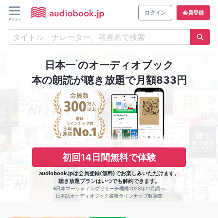
ログイン
会員登録
※
日本一
のオーディオブック
本の朗読が聴き放題で月額833円
初回14日間無料で体験
audiobook.jpは会員登録(無料)でお楽しみいただけます。
聴き放題プランはいつでも解約できます。
※日本マーケティングリサーチ機構2023年11月調べ
日本語オーディオブック書籍ラインナップ数調査