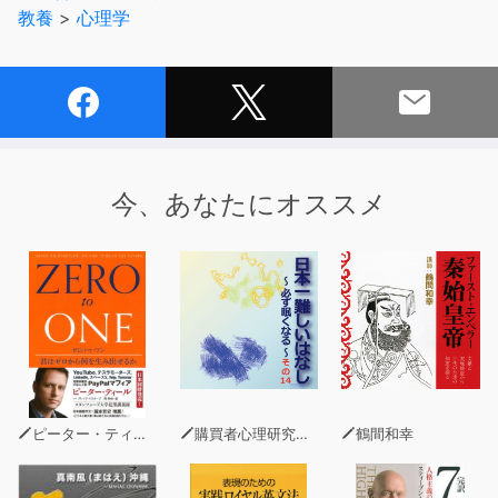
教養
>
心理学
【用意するもの】 快適な椅子かソファ、リラックスでき
る環境。
(C)2009 株式会社志麻ヒプノ・ソリューション
今、あなたにオススメ
ピーター・ティール
購買者心理研究所 株式会社モデンナ 顧問 青木幹和
鶴間和幸