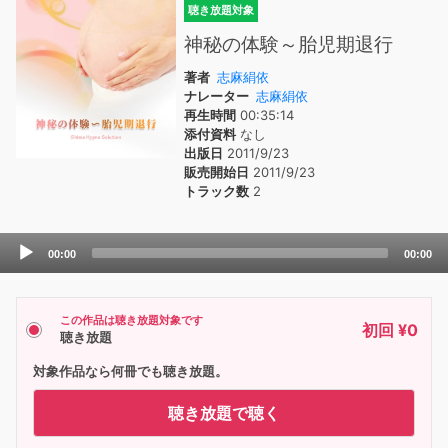
聴き放題対象
神秘の体験～胎児期退行
著者
志麻絹依
ナレーター
志麻絹依
再生時間
00:35:14
添付資料
なし
出版日
2011/9/23
販売開始日
2011/9/23
トラック数
2
Audio
00:00
00:00
Player
この作品は聴き放題対象です
初回 ¥0
聴き放題
対象作品なら何冊でも聴き放題。
聴き放題で聴く