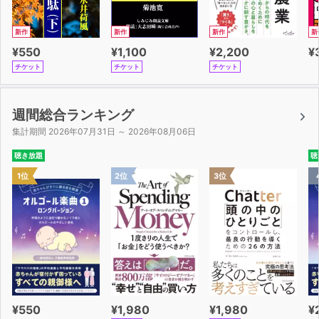
新作
新作
新作
新
¥550
¥1,100
¥2,200
¥
チケット
チケット
チケット
週間総合ランキング
集計期間 2026年07月31日 ～ 2026年08月06日
聴き放題
聴
1位
2位
3位
¥550
¥1,980
¥1,980
¥