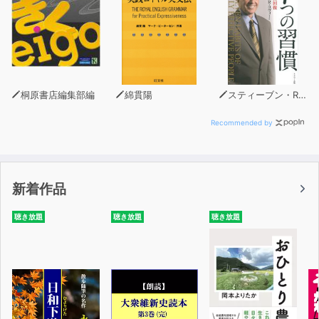
桐原書店編集部編
綿貫陽
スティーブン・R・コヴィー
Recommended by
新着作品
聴き放題
聴き放題
聴き放題