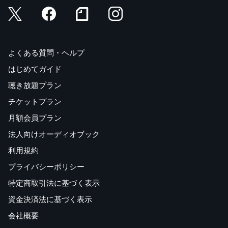
よくある質問・ヘルプ
はじめてガイド
聴き放題プラン
チケットプラン
月額会員プラン
法人向けオーディオブック
利用規約
プライバシーポリシー
特定商取引法に基づく表示
資金決済法に基づく表示
会社概要