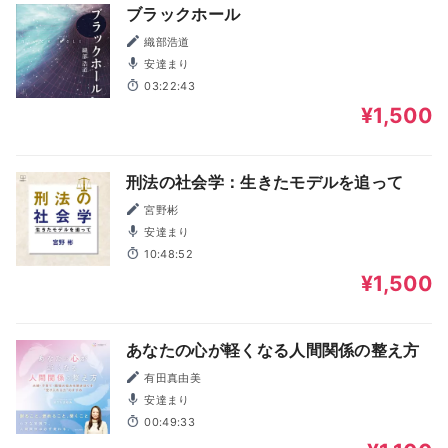
ブラックホール
織部浩道
安達まり
03:22:43
¥1,500
刑法の社会学：生きたモデルを追って
宮野彬
安達まり
10:48:52
¥1,500
あなたの心が軽くなる人間関係の整え方
有田真由美
安達まり
00:49:33