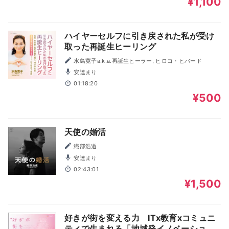
¥1,100
ハイヤーセルフに引き戻された私が受け
取った再誕生ヒーリング
水島寛子a.k.a.再誕生ヒーラー, ヒロコ・ヒバード
安達まり
01:18:20
¥500
天使の婚活
織部浩道
安達まり
02:43:01
¥1,500
好きが街を変える力 ITx教育xコミュニ
ティで生まれる「地域発イノベーショ