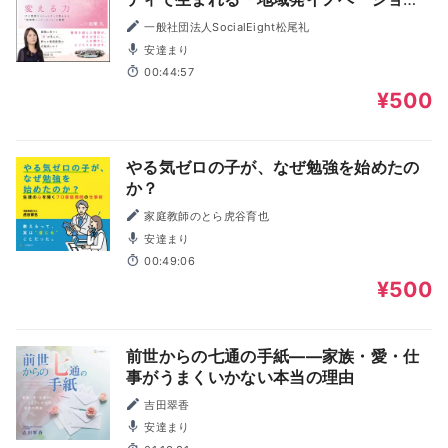
ン」の秘密
一般社団法人SocialEight松尾礼
安達まり
00:44:57
¥500
やる気ゼロの子が、なぜ勉強を始めたの
か？
家庭教師のとら虎谷育也
安達まり
00:49:06
¥500
前世からの七通の手紙――家族・愛・仕
事がうまくいかない本当の理由
吉田翠香
安達まり