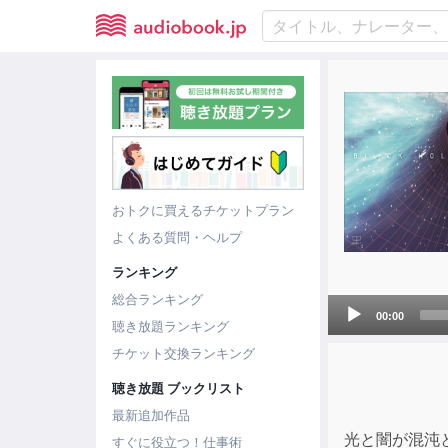
おトクに買えるチケットプラン
よくある質問・ヘルプ
ランキング
総合ランキング
Audio
00:00
聴き放題ランキング
Player
チケット交換ランキング
聴き放題 ブックリスト
最新追加作品
光と闇が混沌
すぐに役立つ！仕事術