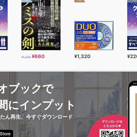
¥660
¥1,320
¥22
¥1,320
オブックで
間にインプット
んたん再生、今すぐダウンロード