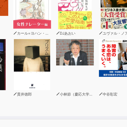
ール』２２世紀アート
文芸社
カール=ヨハン・エリーン
DJあおい
ユヴァル・ノア・ハ
貫井徳郎
小林節（慶応大学法学部教授・弁護士）
中谷彰宏