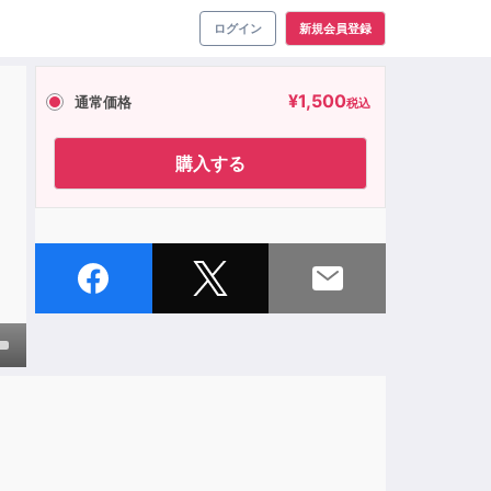
ログイン
新規会員登録
¥
1,500
通常価格
税込
購入する
own
ase