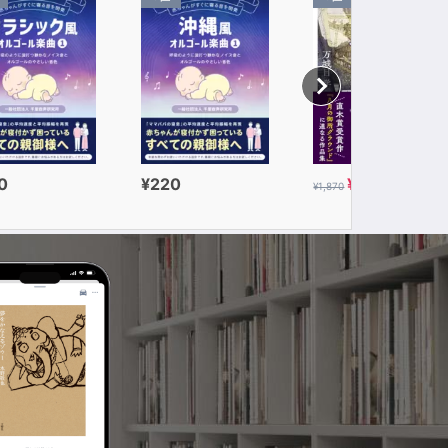
0
¥220
¥935
¥1,870