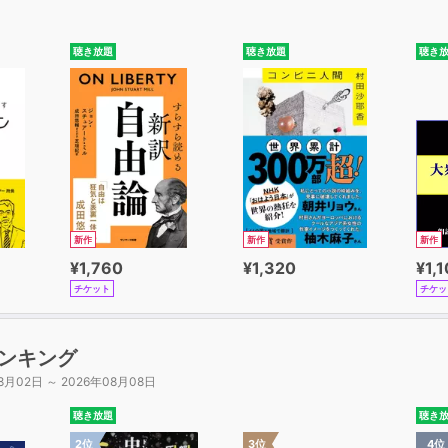
聴き放題
聴き放題
聴き
新作
新作
新作
¥1,760
¥1,320
¥1,
チケット
チケッ
ンキング
8月02日 ～ 2026年08月08日
聴き放題
聴き
2位
3位
4位