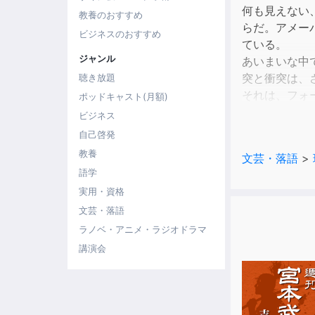
何も見えない
教養のおすすめ
らだ。アメー
ビジネスのおすすめ
ている。
ジャンル
あいまいな中
突と衝突は、
聴き放題
それは、フォ
ポッドキャスト(月額)
光と闇が、ぶ
ビジネス
ら、ブラフマ
自己啓発
と言われた時
教養
文芸・落語
>
語学
【著者プロフ
実用・資格
織部浩道（お
文芸・落語
1960年生まれ
ラノベ・アニメ・ラジオドラマ
明治大学大学
講演会
税理士会退会
現在、新世紀
魚座 O型
著書に