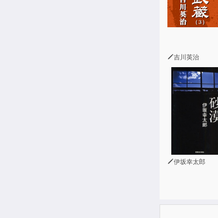
『ブラックホ
『誘惑の星』
等がある。
吉川英治
伊坂幸太郎