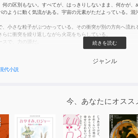
or
、何の区別もない。すべてが、はっきりしないまま、何かが、
decre
バのように動く気流がある。宇宙の元素がただよっている。混
volum
で、小さな粒子がぶつかっている。その衝突が別の方向へ流れ
さらに衝突を繰り返しながら火花をちらしている。
ースで、力の源だ。
つかる中で、混明しているのだ。何もきこえない中で、衝突が
ンだろう。原始宇宙は、存在していたという。その青写真の混
ジャンル
代がある。ビッグバンによってできたのだと。（プロローグよ
現代小説
ィール】
りべ・ひろみち）
今、あなたにオスス
院博士前期課程修了
会、ロイヤルフロンティア