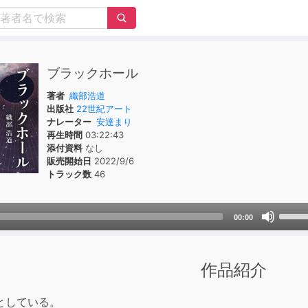
ブラックホール
著者
織部浩道
出版社
22世紀アート
ナレーター
安達まり
再生時間
03:22:43
添付資料
なし
販売開始日
2022/9/6
トラック数
46
Use
00:00
Up/D
Arrow
keys
作品紹介
to
incre
としている。