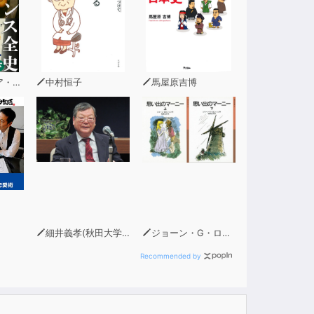
ラリ
中村恒子
馬屋原吉博
細井義孝(秋田大学客員教授・JICA資源開発アドバイザー)
ジョーン・G・ロビンソン
Recommended by