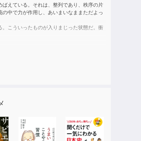
めばえている。それは、整列であり、秩序の片
ase
沌の中で力が作用し、あいまいなままただよっ
e.
る。こういったものが入りまじった状態だ。衝
繰り返される。誰かが、それを見ているとした
沌とした世界があるのだ。無から世界はできた
り）
メ