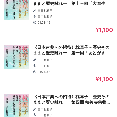
ままと歴史離れー 第十三回「大進生昌
が家に」段の「門」
三田村雅子
三田村雅子
01:29:48
¥1,100
《日本古典への招待》枕草子－歴史その
ままと歴史離れー 第一回「あとがき」
から読む枕草子
三田村雅子
三田村雅子
01:24:45
¥1,100
《日本古典への招待》枕草子－歴史その
ままと歴史離れー 第四回 積善寺供養段
の桜
三田村雅子
三田村雅子