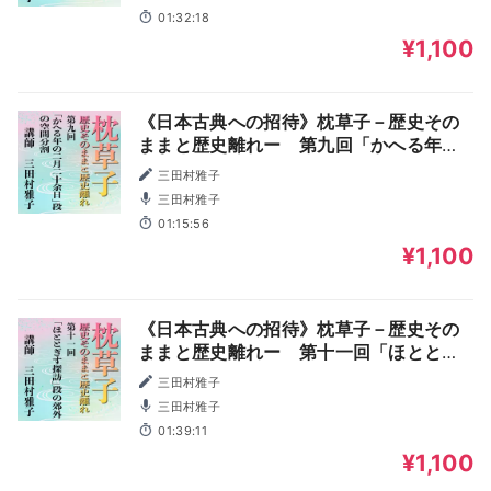
01:32:18
¥1,100
《日本古典への招待》枕草子－歴史その
ままと歴史離れー 第九回「かへる年の
二月二十余日」段の空間分割
三田村雅子
三田村雅子
01:15:56
¥1,100
《日本古典への招待》枕草子－歴史その
ままと歴史離れー 第十一回「ほととぎ
す探訪」段の郊外
三田村雅子
三田村雅子
01:39:11
¥1,100