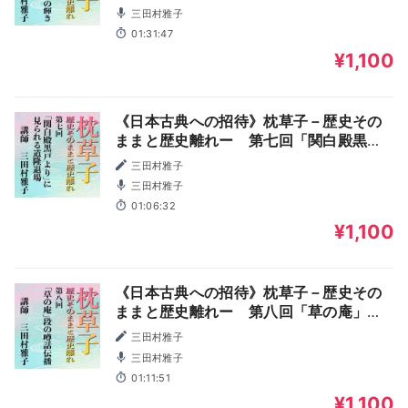
三田村雅子
01:31:47
¥1,100
《日本古典への招待》枕草子－歴史その
ままと歴史離れー 第七回「関白殿黒戸
より」に見られる道隆退場
三田村雅子
三田村雅子
01:06:32
¥1,100
《日本古典への招待》枕草子－歴史その
ままと歴史離れー 第八回「草の庵」段
の噂話伝播
三田村雅子
三田村雅子
01:11:51
¥1,100