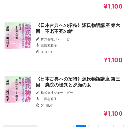
¥1,100
《日本古典への招待》源氏物語講座 第六
回 不老不死の館
株式会社ジェー・ピー
三田村雅子
01:45:11
¥1,100
《日本古典への招待》源氏物語講座 第三
回 廃院の怪異と夕顔の女
株式会社ジェー・ピー
三田村雅子
01:18:41
¥1,100