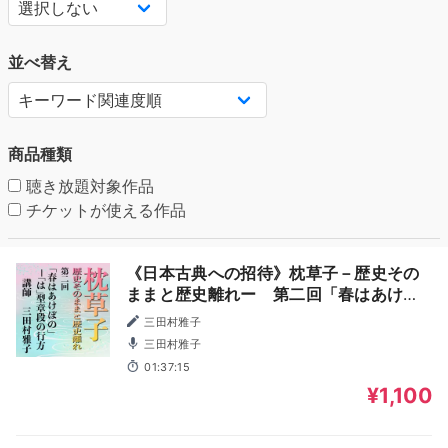
並べ替え
商品種類
聴き放題対象作品
チケットが使える作品
《日本古典への招待》枕草子－歴史その
ままと歴史離れー 第二回「春はあけぼ
の」―「～は」型章段の行方
三田村雅子
三田村雅子
01:37:15
¥1,100