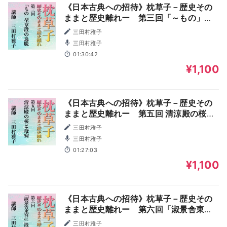
《日本古典への招待》枕草子－歴史その
ままと歴史離れー 第三回「～もの」型
章段の逸脱
三田村雅子
三田村雅子
01:30:42
¥1,100
《日本古典への招待》枕草子－歴史その
ままと歴史離れー 第五回 清涼殿の桜と
疫病
三田村雅子
三田村雅子
01:27:03
¥1,100
《日本古典への招待》枕草子－歴史その
ままと歴史離れー 第六回「淑景舎東宮
に」段の輝き
三田村雅子