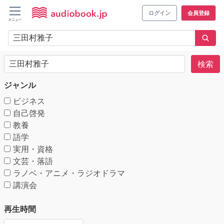
ログイン
会員登録
検索
ジャンル
ビジネス
自己啓発
教養
語学
実用・資格
文芸・落語
ラノベ・アニメ・ラジオドラマ
講演会
再生時間