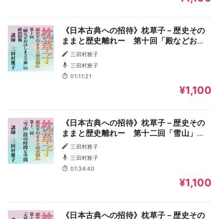
《日本古典への招待》枕草子－歴史その
ままと歴史離れー 第十回「殿などおは
しまさで後」の政治情勢
三田村雅子
三田村雅子
01:11:21
¥1,100
《日本古典への招待》枕草子－歴史その
ままと歴史離れー 第十二回「雪山」段
の時間と空間
三田村雅子
三田村雅子
01:34:40
¥1,100
《日本古典への招待》枕草子－歴史その