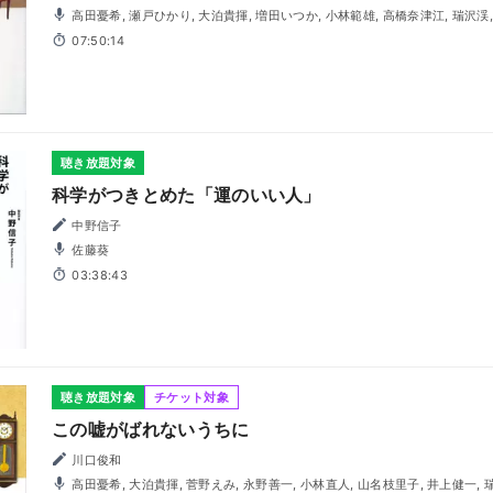
高田憂希, 瀬戸ひかり, 大泊貴揮, 増田いつか, 小林範雄, 高橋奈津江, 瑞沢渓
07:50:14
聴き放題対象
科学がつきとめた「運のいい人」
中野信子
佐藤葵
03:38:43
聴き放題対象
チケット対象
この嘘がばれないうちに
川口俊和
高田憂希, 大泊貴揮, 菅野えみ, 永野善一, 小林直人, 山名枝里子, 井上健一, 瑞沢渓, 大町朋裕, 増田いつか,