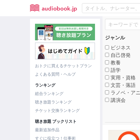
ジャンル
ビジネス
自己啓発
教養
おトクに買えるチケットプラン
語学
よくある質問・ヘルプ
実用・資格
文芸・落語
ランキング
ラノベ・アニ
総合ランキング
講演会
聴き放題ランキング
チケット交換ランキング
聴き放題 ブックリスト
最新追加作品
すぐに役立つ！仕事術