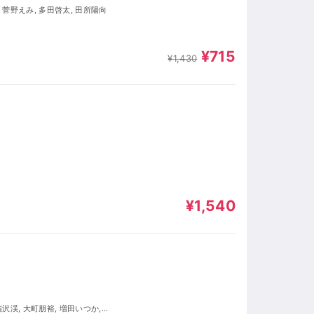
, 菅野えみ, 多田啓太, 田所陽向
¥715
¥1,430
¥1,540