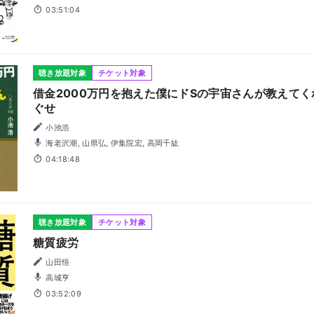
03:51:04
聴き放題対象
チケット対象
借金2000万円を抱えた僕にドSの宇宙さんが教えて
ぐせ
小池浩
海老沢潮, 山県弘, 伊集院宏, 高岡千紘
04:18:48
聴き放題対象
チケット対象
糖質疲労
山田悟
高城亨
03:52:09