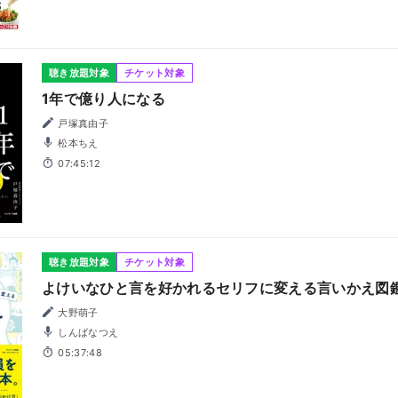
聴き放題対象
チケット対象
1年で億り人になる
戸塚真由子
松本ちえ
07:45:12
聴き放題対象
チケット対象
よけいなひと言を好かれるセリフに変える言いかえ図
大野萌子
しんばなつえ
05:37:48