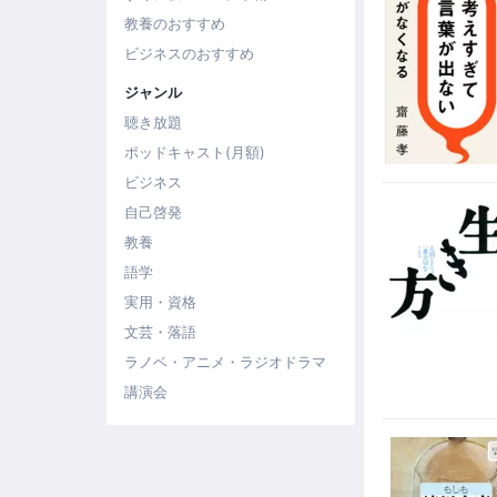
教養のおすすめ
ビジネスのおすすめ
ジャンル
聴き放題
ポッドキャスト(月額)
ビジネス
自己啓発
教養
語学
実用・資格
文芸・落語
ラノベ・アニメ・ラジオドラマ
講演会