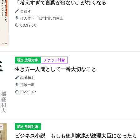
「考えすぎて言葉が出ない」がなくなる
齋藤孝
けんぞう, 田所未雪, 竹内圭
03:32:50
聴き放題対象
チケット対象
生き方―人間として一番大切なこと
稲盛和夫
那波一寿
06:29:47
聴き放題対象
ビジネス小説 もしも徳川家康が総理大臣になったら