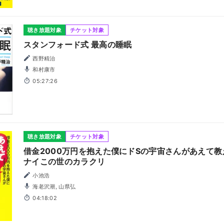
聴き放題対象
チケット対象
スタンフォード式 最高の睡眠
西野精治
和村康市
05:27:26
聴き放題対象
チケット対象
借金2000万円を抱えた僕にドSの宇宙さんがあえて
ナイこの世のカラクリ
小池浩
海老沢潮, 山県弘
04:18:02