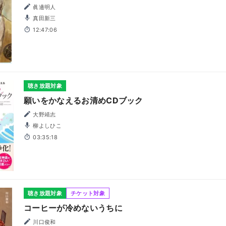
眞邊明人
真田新三
12:47:06
聴き放題対象
願いをかなえるお清めCDブック
大野靖志
柳よしひこ
03:35:18
聴き放題対象
チケット対象
コーヒーが冷めないうちに
川口俊和