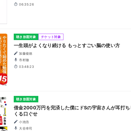
多田啓太, 浅科准平, 田所陽向
06:35:26
聴き放題対象
チケット対象
一生頭がよくなり続ける もっとすごい脳の使い方
加藤俊徳
市村徹
03:48:23
聴き放題対象
借金2000万円を完済した僕にドSの宇宙さんが耳打
くる口ぐせ
小池浩
大谷幸司