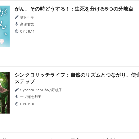
がん、その時どうする！ : 生死を分ける5つの分岐点
笠岡千孝
高瀬右光
07:58:11
シンクロリッチライフ：自然のリズムとつながり、使
ステップ
SynchroRichLife小野晄子
一ノ瀬七都子
01:01:10