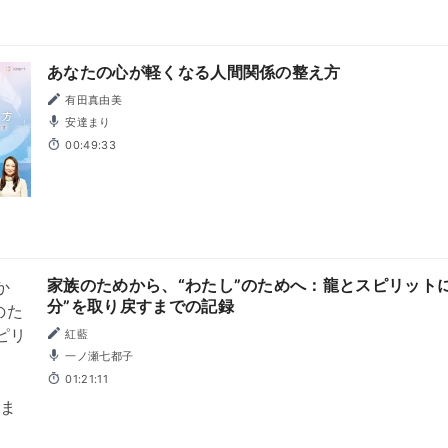
あなたの心が軽くなる人間関係の整え方
有田真由美
安達まり
00:49:33
家族のためから、“わたし”のためへ：龍とスピリット
分”を取り戻すまでの記録
紅藍
一ノ瀬七都子
01:21:11