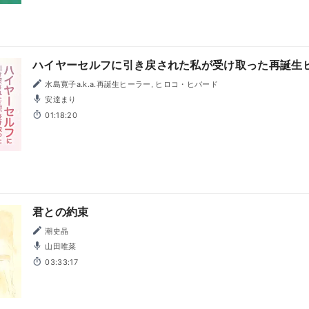
ハイヤーセルフに引き戻された私が受け取った再誕生
水島寛子a.k.a.再誕生ヒーラー, ヒロコ・ヒバード
安達まり
01:18:20
君との約束
潮史晶
山田唯菜
03:33:17