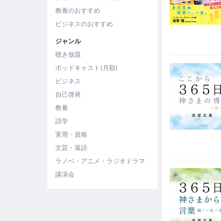
教養のおすすめ
ビジネスのおすすめ
ジャンル
聴き放題
ポッドキャスト(月額)
ビジネス
自己啓発
教養
語学
実用・資格
文芸・落語
ラノベ・アニメ・ラジオドラマ
講演会