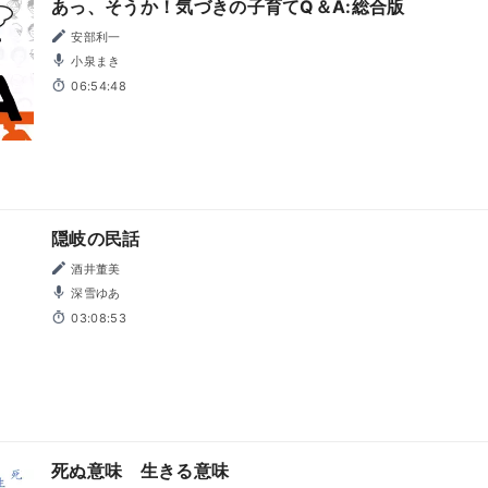
あっ、そうか！気づきの子育てQ＆A:総合版
安部利一
小泉まき
06:54:48
隠岐の民話
酒井董美
深雪ゆあ
03:08:53
死ぬ意味 生きる意味