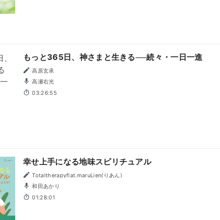
もっと365日、神さまと生きる──続々・一日一進
高原玄承
高瀬右光
03:26:55
幸せ上手になる地味スピリチュアル
Totaltherapyflat.maruLien(りあん)
和田あかり
01:28:01