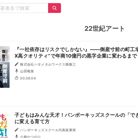
22世紀アート
『一社依存はリスクでしかない』――倒産寸前の町工場
X高クオリティ”で年商10億円の黒字企業に変わるまで
株式会社ハタメタルワークス畑敬三
山田唯菜
00:36:04
子どもはみんな天才！バンボーキッズスクールの「で
に変える育て方
バンボーキッズスクール代表坂東篤
小林かつのり