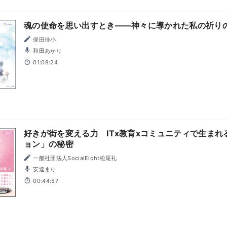
魂の使命を思い出すとき――神々に導かれた私の祈り
保田佳小
和田あかり
01:08:24
好きが街を変える力 ITx教育xコミュニティで生ま
ョン」の秘密
一般社団法人SocialEight松尾礼
安達まり
00:44:57