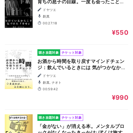
育ちの息子の目線。一度も会ったことの
ない父へ想いをつづる。
ドヤツエ
創真
00:27:18
¥550
聴き放題対象
チケット対象
お酒から時間を取り戻すマインドチェン
ジ：飲んでいるときには 気がつかなかっ
た 時間の大切さ。
ドヤツエ
創真, ナオト
00:59:42
¥990
聴き放題対象
チケット対象
「金がない」が消える本。メンタルブロ
ックがなくなったきっかけ: ぼくは旅する