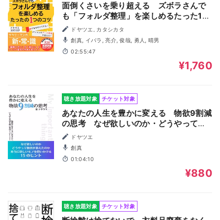
面倒くさいを乗り超える ズボラさんで
も「フォルダ整理」を楽しめるたった1つ
のコツ: 時短・タイパ急上昇！ストレスフ
ドヤツエ, カタシカタ
リー！誰でも今すぐできる！パソコンの
創真, イバラ, 亮介, 俊哉, 勇人, 晴男
データ管理をフォルダで変える！サラリ
02:55:47
ーマンの新・常・識。実録・意識調査・
¥1,760
限定特典付き
聴き放題対象
チケット対象
あなたの人生を豊かに変える 物欲9割減
の思考 なぜ欲しいのか・どうやって物
欲が消えたのか・本当に欲しいモノを問
ドヤツエ
いかける15のヒント 新しいミニマリスト
創真
のカタチ
01:04:10
¥880
聴き放題対象
チケット対象