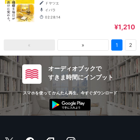
GARDEN .IA
ドヤツエ
イバラ
02:28:14
¥1,210
«
»
1
2
オーディオブックで
すきま時間にインプット
スマホを使って かんたん再生、今すぐダウンロード