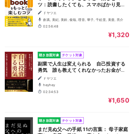
ツ：読書したくても、スマホばかり見て
しまうあなたへ。スキマ時間が「余暇」
ドヤツエ
になる！タイパやコスパだけじゃない。
創真, 美紀, 美鈴, 俊哉, 理音, 華子, 千絵里, 美亜, 亮介
耳読書で人生を豊かに変える。
02:56:48
¥1,320
聴き放題対象
チケット対象
副業で人生は変えられる 自己投資する
勇気 誰も教えてくれなかったお金が導
く自分の未来の可能性
ドヤツエ
heyhey
02:34:53
¥1,650
聴き放題対象
チケット対象
まだ見ぬ父への手紙 11の言葉： 母子家庭