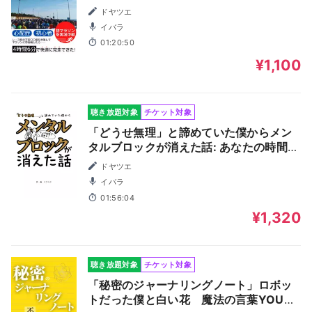
界初！？ マイボトル必須の 湘南国際マラ
ドヤツエ
ソンを 初心者目線で徹底レビュー ランニ
イバラ
ングする前に読んで欲しい本
01:20:50
¥1,100
聴き放題対象
チケット対象
「どうせ無理」と諦めていた僕からメン
タルブロックが消えた話: あなたの時間が
主人公？ 可能性の種の見つけ方
ドヤツエ
イバラ
01:56:04
¥1,320
聴き放題対象
チケット対象
「秘密のジャーナリングノート」ロボッ
トだった僕と白い花 魔法の言葉YOUR