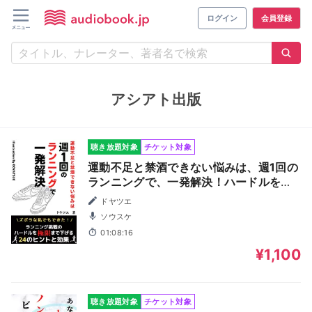
ログイン
会員登録
アシアト出版
聴き放題対象
チケット対象
運動不足と禁酒できない悩みは、週1回の
ランニングで、一発解決！ハードルを極
限まで下げる24のヒントと効果。ランニ
ドヤツエ
ングする前に読んで欲しい本
ソウスケ
01:08:16
¥1,100
聴き放題対象
チケット対象