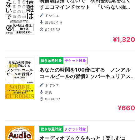
断捨離は捨てないで 衣料品廃棄をなく
すエコマインドセット 「いらない服
は、捨てる」を変える思考 ファッショ
ドヤツエ
ンから学ぶSDGS（エスディージーズ）
漆月ゆうき
02:13:32
¥1,320
聴き放題対象
チケット対象
あなたの時間を100倍にする ノンアル
コールビールの習慣2 ソバーキュリアス
を選んだ2年後の未来
ドヤツエ
創真
00:46:17
¥660
聴き放題対象
チケット対象
オーディオブックをもっと！楽しむコ