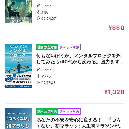
ドヤツエ
創真
00:24:37
¥880
聴き放題対象
チケット対象
何もないぼくが、メンタルブロックを外
してみたら:40代から変わる。努力をずら
せば、自信・成長・可能性、全て取り戻
ドヤツエ
せる！
イバラ
02:17:35
¥1,320
聴き放題対象
チケット対象
あなたの不安を安心に変える！ 『つら
くない』初マラソン: 人生初マラソンが世