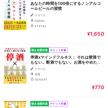
あなたの時間を100倍にするノンアルコ
ールビールの習慣
ドヤツエ
heyhey
01:41:42
¥1,650
聴き放題対象
チケット対象
停酒xマインドフルネス： それは禁酒で
もない。断酒でもない。お酒をやめたく
ないあなたへ新たなご提案。
ドヤツエ
光里
00:50:47
¥770
聴き放題対象
チケット対象