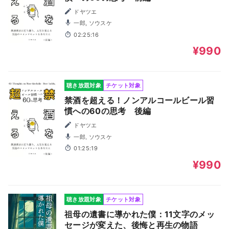
ドヤツエ
一郎, ソウスケ
02:25:16
¥990
聴き放題対象
チケット対象
禁酒を超える！ノンアルコールビール習
慣への60の思考 後編
ドヤツエ
一郎, ソウスケ
01:25:19
¥990
聴き放題対象
チケット対象
祖母の遺書に導かれた僕：11文字のメッ
セージが変えた、後悔と再生の物語