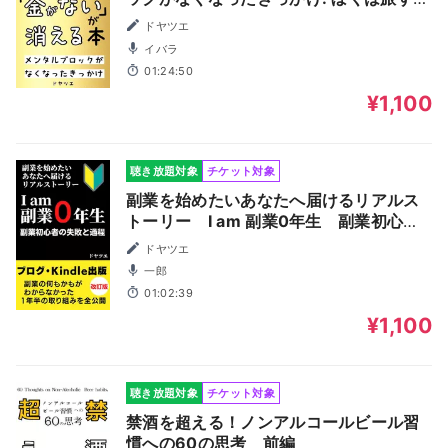
お金。お金が動けば、心も動く。あなた
ドヤツエ
はどう使う？
イバラ
01:24:50
¥1,100
聴き放題対象
チケット対象
副業を始めたいあなたへ届けるリアルス
トーリー I am 副業0年生 副業初心者
の失敗と過程: ブログ・Kindle出版 副
ドヤツエ
業の何もかもがわからなかった1年半の取
一郎
り組みを全公開
01:02:39
¥1,100
聴き放題対象
チケット対象
禁酒を超える！ノンアルコールビール習
慣への60の思考 前編