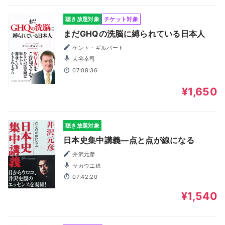
聴き放題対象
チケット対象
まだGHQの洗脳に縛られている日本人
ケント・ギルバート
大谷幸司
07:08:36
¥1,650
聴き放題対象
日本史集中講義―点と点が線になる
井沢元彦
サカウエ稔
07:42:20
¥1,540