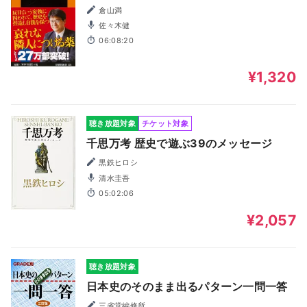
倉山満
佐々木健
06:08:20
¥1,320
聴き放題対象
チケット対象
千思万考 歴史で遊ぶ39のメッセージ
黒鉄ヒロシ
清水圭吾
05:02:06
¥2,057
聴き放題対象
日本史のそのまま出るパターン一問一答
三省堂編修所