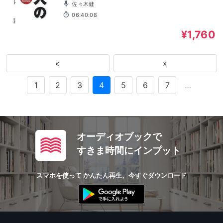
佐々木健
06:40:08
¥1,760
«
»
1
2
3
4
5
6
7
…
オーディオブックで
すきま時間にインプット
スマホを使って かんたん再生、今すぐダウンロード