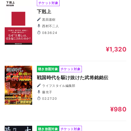
チケット対象
下剋上
黒田基樹
西村不二人
08:36:24
¥1,320
聴き放題対象
チケット対象
戦国時代を駆け抜けた武将銘銘伝
ライフスタイル編集部
藤光子
02:27:20
¥980
聴き放題対象
チケット対象