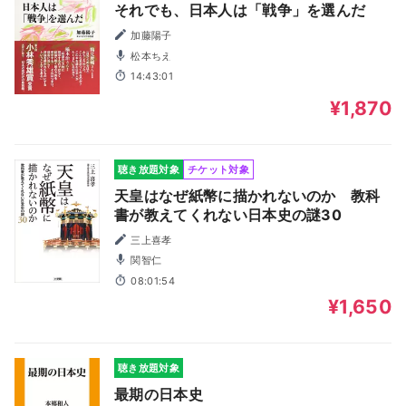
それでも、日本人は「戦争」を選んだ
加藤陽子
松本ちえ
14:43:01
¥1,870
聴き放題対象
チケット対象
天皇はなぜ紙幣に描かれないのか 教科
書が教えてくれない日本史の謎30
三上喜孝
関智仁
08:01:54
¥1,650
聴き放題対象
最期の日本史