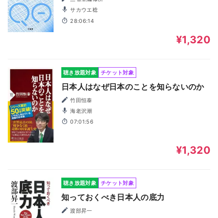
サカウエ稔
28:06:14
¥1,320
聴き放題対象
チケット対象
日本人はなぜ日本のことを知らないのか
竹田恒泰
海老沢潮
07:01:56
¥1,320
聴き放題対象
チケット対象
知っておくべき日本人の底力
渡部昇一