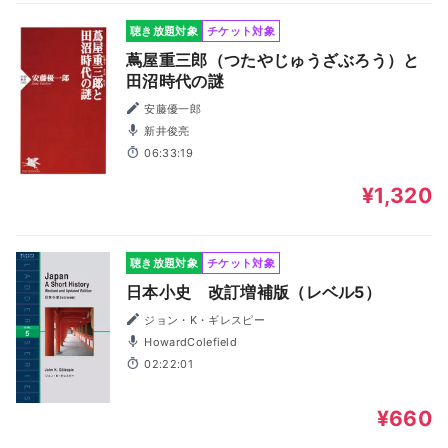
聴き放題対象
チケット対象
蔦屋重三郎（つたやじゅうざぶろう）と
田沼時代の謎
安藤優一郎
新井俊亮
06:33:19
¥1,320
聴き放題対象
チケット対象
日本小史 改訂増補版（レベル5）
ジョン・K・ギレスピー
HowardColefield
02:22:01
¥660