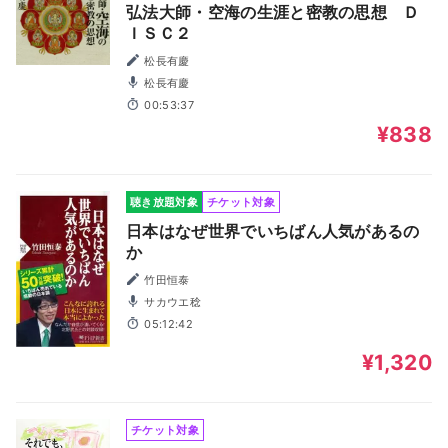
弘法大師・空海の生涯と密教の思想 Ｄ
ＩＳＣ２
松長有慶
松長有慶
00:53:37
¥838
聴き放題対象
チケット対象
日本はなぜ世界でいちばん人気があるの
か
竹田恒泰
サカウエ稔
05:12:42
¥1,320
チケット対象