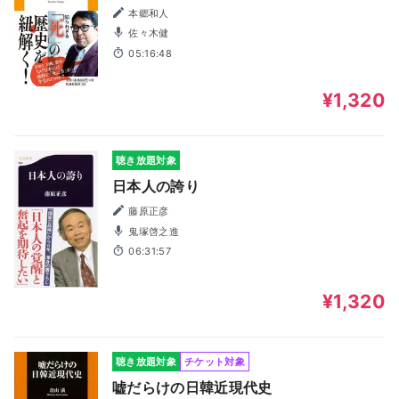
本郷和人
佐々木健
05:16:48
¥1,320
聴き放題対象
日本人の誇り
藤原正彦
鬼塚啓之進
06:31:57
¥1,320
聴き放題対象
チケット対象
嘘だらけの日韓近現代史