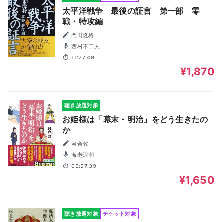
太平洋戦争 最後の証言 第一部 零
戦・特攻編
門田隆将
西村不二人
11:27:49
¥1,870
聴き放題対象
お姫様は「幕末・明治」をどう生きたの
か
河合敦
海老沢潮
05:57:39
¥1,650
聴き放題対象
チケット対象