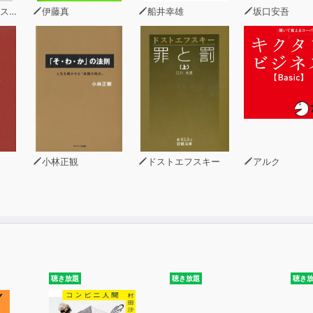
得ることで、日本人としての「愛国心」や「誇り」を取り戻す
ィン
伊藤真
船井幸雄
坂口安吾
たことに改めて感謝できるそんな一冊です。
小林正観
ドストエフスキー
アルク
聴き放題
聴き放題
聴き