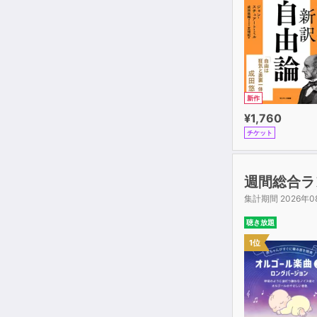
新作
¥1,760
チケット
週間総合ラ
集計期間 2026年0
聴き放題
1位