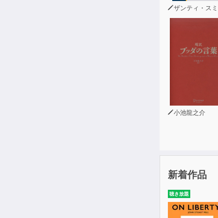
本書で知識を
ザンティ・スミス・セラフ
日本に生まれ
小池龍之介
新着作品
聴き放題