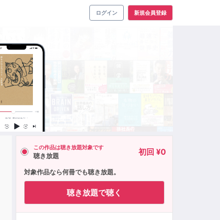
ログイン
新規会員登録
この作品は聴き放題対象です
初回 ¥0
聴き放題
対象作品なら何冊でも聴き放題。
聴き放題で聴く