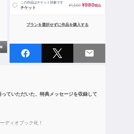
この作品はチケット対象です
¥
980
¥
1,500
税込
チケット
プランを選択せずに作品を購入する
own
ase
語っていただいた、特典メッセージを収録して
ase
e.
オーディオブック化！