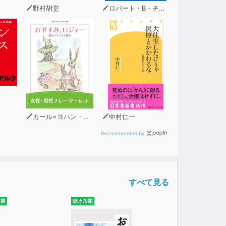
ことができるのです。
野村胡堂
ロバート・B・チャルディーニ
カール=ヨハン・エリーン
中村仁一
Recommended by
すべて見る
放題
聴き放題