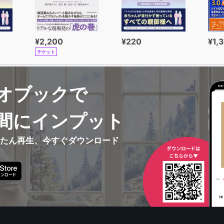
¥2,200
¥220
¥1,
チケット
オブックで
間にインプット
んたん再生、今すぐダウンロード