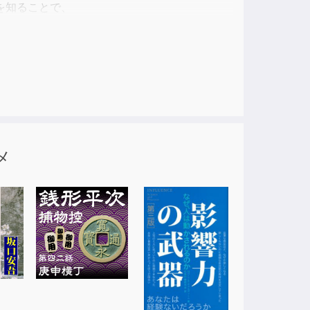
を知ることで、
冊です。
われたマインド・コントロールのことです。
心を破壊し、
メ
り戻しましたが、
いません。
。