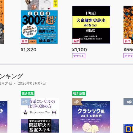
新作
新作
新作
¥1,320
¥1,100
¥55
チケット
チケッ
ンキング
8月01日 ～ 2026年08月07日
聴き放題
聴き放題
2位
3位
4位