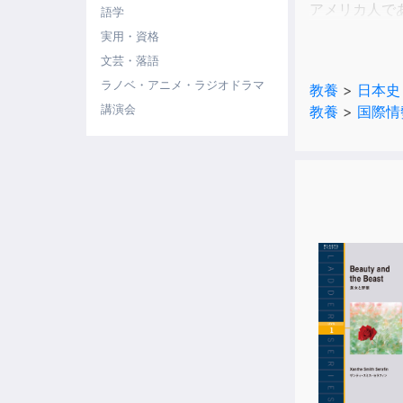
アメリカ人で
語学
日本人として
実用・資格
文芸・落語
WGIPをご存
ラノベ・アニメ・ラジオドラマ
教養
>
日本史
講演会
教養
>
国際情
WGIPとは
このマインド
武士道や滅私
日本人の「精
その後、日本
戦後70年に
そして、様々
本作品では、
私たち日本人
私たちは長い
しかし、その