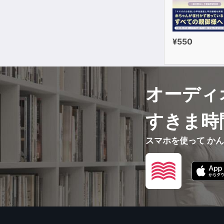
¥550
オーディ
すきま時
スマホを使って か