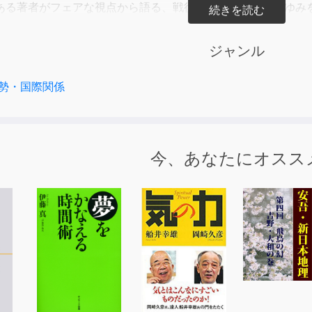
ある著者がフェアな視点から語る、戦後日本の歴史観のあゆみ
の「愛国心」や「誇り」を再び持つことができるようになる一
ジャンル
知でしょうか？
勢・国際関係
、戦後占領期にアメリカが主導する連合国軍総司令部によって行
・コントロールは、日本人を徹底的に洗脳し、
奉公の精神、皇室への誇り、そして、それらに支えられた道徳
神の奴隷化」を図って行われました。
今、あなたにオスス
はサンフランシスコ講和条約の締結により、独立国の主権を取
なる現在も、日本人のマインド・コントロールはほとんど解けて
な分野に悪影響を及ぼしているのです。
アメリカ人である著者が、
が気付けない視点から、日本の歴史観について説いています。
間、戦後教育や偏向報道などによって自信を喪失していました
ような自虐的な発想は取り払って、