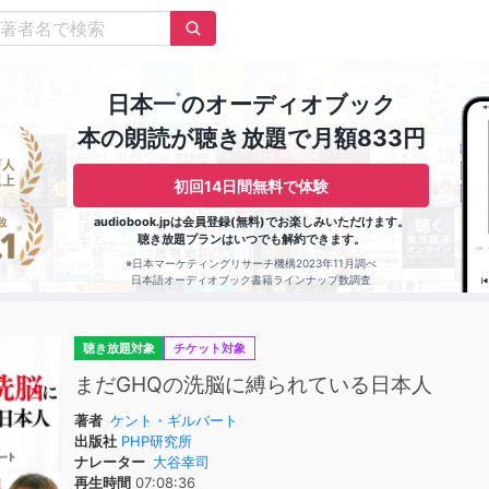
※
日本一
のオーディオブック
本の朗読が聴き放題で月額833円
初回14日間無料で体験
audiobook.jpは会員登録(無料)でお楽しみいただけます。
聴き放題プランはいつでも解約できます。
※日本マーケティングリサーチ機構2023年11月調べ
日本語オーディオブック書籍ラインナップ数調査
聴き放題対象
チケット対象
まだGHQの洗脳に縛られている日本人
著者
ケント・ギルバート
出版社
PHP研究所
ナレーター
大谷幸司
再生時間
07:08:36