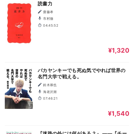
読書力
齋藤孝
市村徹
04:45:52
¥1,320
バカヤンキーでも死ぬ気でやれば世界の
名門大学で戦える。
鈴木琢也
海老沢潮
07:46:21
¥1,540
『迷路の外には何がある？』 ――『チー