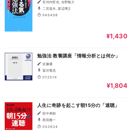
安河内哲也, 吉野敬介
二宮道夫, 渡辺博之
04:54:08
¥1,430
勉強法 教養講座「情報分析とは何か」
佐藤優
冨沢竜也
07:25:14
¥1,804
人生に奇跡を起こす朝15分の「速聴」
田中孝顕
西田雅一
03:29:24