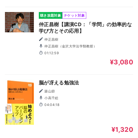
聴き放題対象
チケット対象
仲正昌樹【講演CD：「学問」の効率的な
学び方とその応用】
仲正昌樹
仲正昌樹（金沢大学法学類教授）
01:12:59
¥3,080
脳が冴える勉強法
築山節
小高千絵
04:04:18
¥1,320