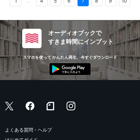
1
…
4
5
6
7
8
9
10
オーディオブックで
すきま時間にインプット
スマホを使って かんたん再生、今すぐダウンロード
よくある質問・ヘルプ
はじめてガイド