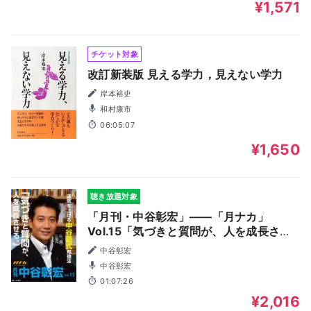
¥1,571
チケット対象
改訂新装版 見える学力，見えない学力
岸本裕史
和村康市
06:05:07
¥1,650
聴き放題対象
「月刊・中谷彰宏」――「月ナカ」
Vol.15「気づきと質問が、人を成長させ
る。」――運気を上げる中谷塾式勉強法
中谷彰宏
中谷彰宏
01:07:26
¥2,016