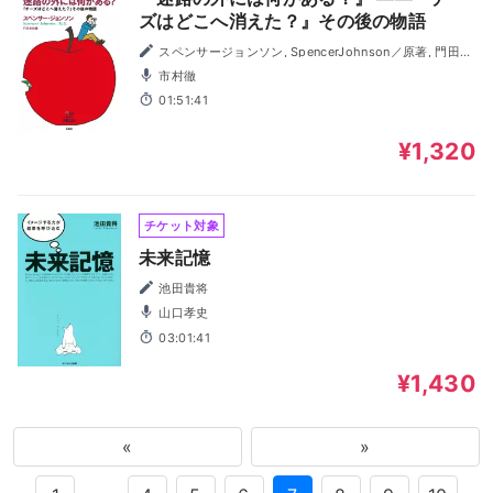
ズはどこへ消えた？』その後の物語
スペンサージョンソン, SpencerJohnson／原著, 門田美
鈴／訳
市村徹
01:51:41
¥1,320
チケット対象
未来記憶
池田貴将
山口孝史
03:01:41
¥1,430
«
»