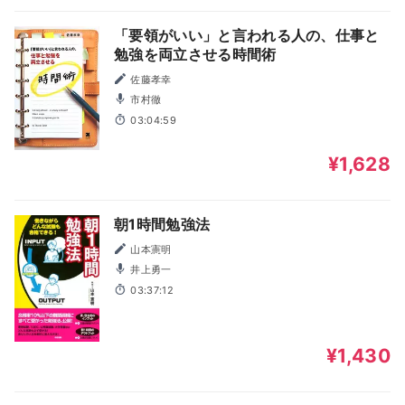
「要領がいい」と言われる人の、仕事と
勉強を両立させる時間術
佐藤孝幸
市村徹
03:04:59
¥1,628
朝1時間勉強法
山本憲明
井上勇一
03:37:12
¥1,430