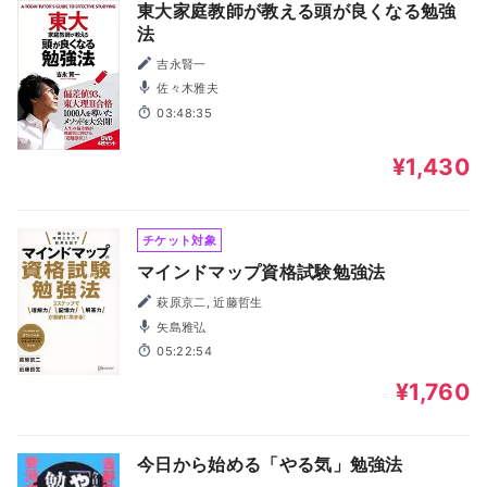
東大家庭教師が教える頭が良くなる勉強
法
吉永賢一
佐々木雅夫
03:48:35
¥1,430
チケット対象
マインドマップ資格試験勉強法
萩原京二, 近藤哲生
矢島雅弘
05:22:54
¥1,760
今日から始める「やる気」勉強法