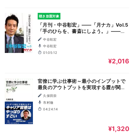
聴き放題対象
「月刊・中谷彰宏」――「月ナカ」Vol.5
「手のひらを、書斎にしよう。」――人
生が楽しくなる勉強術
中谷彰宏
中谷彰宏
01:05:12
¥2,016
官僚に学ぶ仕事術～最小のインプットで
最良のアウトプットを実現する霞が関流
テクニック～
久保田崇
市村徹
04:24:14
¥1,320