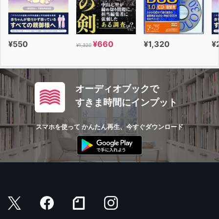
¥550
¥660
¥1,320
¥
¥1,320
オーディオブックで
すきま時間にインプット
スマホを使って かんたん再生、今すぐダウンロード