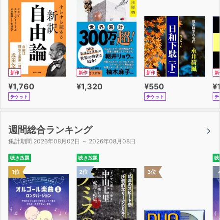
新作
新作
新作
新
¥1,760
¥1,320
¥550
¥
チケット
チケット
チ
週間総合ランキング
集計期間 2026年08月02日 ～ 2026年08月08日
聴き放題
聴き放題
聴
1位
2位
3位