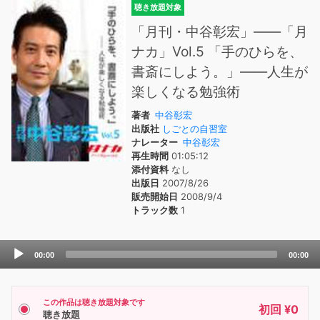
聴き放題対象
「月刊・中谷彰宏」――「月
ナカ」Vol.5 「手のひらを、
書斎にしよう。」――人生が
楽しくなる勉強術
著者
中谷彰宏
出版社
しごとの自習室
ナレーター
中谷彰宏
再生時間
01:05:12
添付資料
なし
出版日
2007/8/26
販売開始日
2008/9/4
トラック数
1
Audio
00:00
00:00
Player
この作品は聴き放題対象です
初回 ¥0
聴き放題