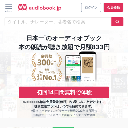
ログイン
会員登録
※
日本一
のオーディオブック
本の朗読が聴き放題で月額833円
初回14日間無料で体験
audiobook.jpは会員登録(無料)でお楽しみいただけます。
聴き放題プランはいつでも解約できます。
※日本マーケティングリサーチ機構2023年11月調べ
日本語オーディオブック書籍ラインナップ数調査