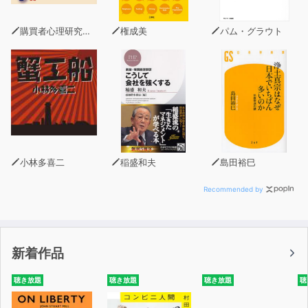
購買者心理研究所 株式会社モデンナ 顧問 青木幹和
権成美
パム・グラウト
小林多喜二
稲盛和夫
島田裕巳
Recommended by
新着作品
聴き放題
聴き放題
聴き放題
聴