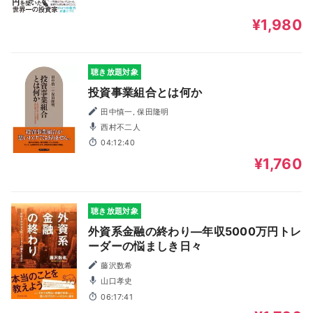
¥1,980
聴き放題対象
投資事業組合とは何か
田中慎一, 保田隆明
西村不二人
04:12:40
¥1,760
聴き放題対象
外資系金融の終わり―年収5000万円トレ
ーダーの悩ましき日々
藤沢数希
山口孝史
06:17:41