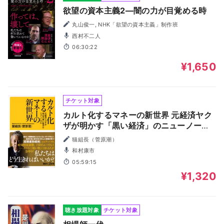
欲望の資本主義2―闇の力が目覚める時
丸山俊一, NHK「欲望の資本主義」制作班
西村不二人
06:30:22
¥1,650
チケット対象
カルト化するマネーの新世界 元経済ヤク
ザが明かす「黒い経済」のニューノーマ
ル
猫組長（菅原潮）
和村康市
05:59:15
¥1,320
聴き放題対象
チケット対象