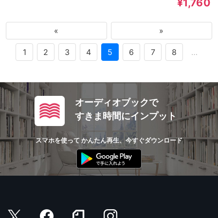
¥1,760
«
»
1
2
3
4
5
6
7
8
…
オーディオブックで
すきま時間にインプット
スマホを使って かんたん再生、今すぐダウンロード