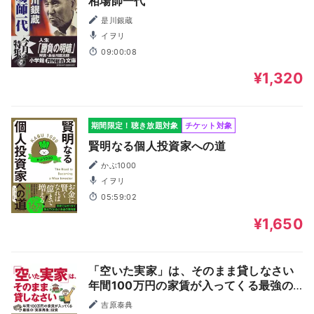
相場師一代
是川銀蔵
イヲリ
09:00:08
¥1,320
期間限定！聴き放題対象
チケット対象
賢明なる個人投資家への道
かぶ1000
イヲリ
05:59:02
¥1,650
「空いた実家」は、そのまま貸しなさい
年間100万円の家賃が入ってくる最強の
「実家再生」投資
吉原泰典