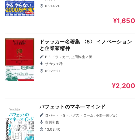
06:14:20
¥1,650
ドラッカー名著集 〈5〉 イノベーション
と企業家精神
P.F.ドラッカー, 上田惇生／訳
サカウエ稔
09:22:21
¥2,200
バフェットのマネ―マインド
ロバート・G・ハグストローム, 小野一郎／訳
市川和也
13:08:40