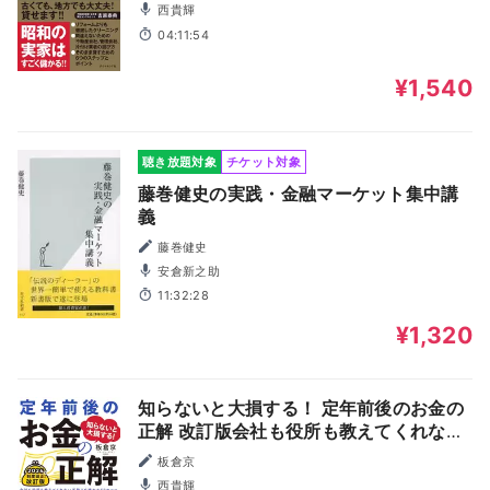
西貴輝
04:11:54
¥1,540
聴き放題対象
チケット対象
藤巻健史の実践・金融マーケット集中講
義
藤巻健史
安倉新之助
11:32:28
¥1,320
知らないと大損する！ 定年前後のお金の
正解 改訂版会社も役所も教えてくれない
手取りを増やす50のコツ
板倉京
西貴輝