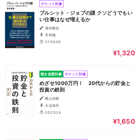
チケット対象
ブルシット・ジョブの謎 クソどうでもい
い仕事はなぜ増えるか
酒井隆史
市村徹
07:09:06
¥1,320
聴き放題対象
チケット対象
めざせ1000万円！ 20代からの貯金と
投資の鉄則
横山光昭
大谷幸司
03:23:24
¥1,650