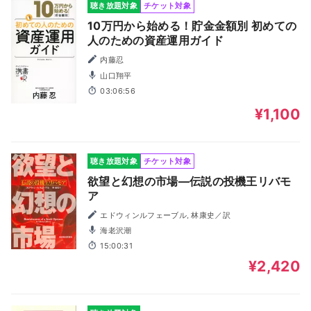
聴き放題対象
チケット対象
10万円から始める！貯金金額別 初めての
人のための資産運用ガイド
内藤忍
山口翔平
03:06:56
¥1,100
聴き放題対象
チケット対象
欲望と幻想の市場―伝説の投機王リバモ
ア
エドウィンルフェーブル, 林康史／訳
海老沢潮
15:00:31
¥2,420