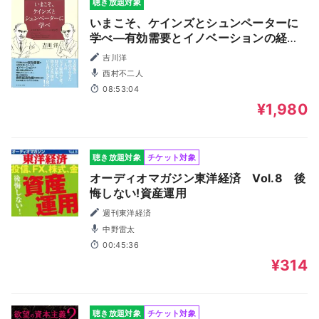
聴き放題対象
いまこそ、ケインズとシュンペーターに
学べ―有効需要とイノベーションの経済
学
吉川洋
西村不二人
08:53:04
¥1,980
聴き放題対象
チケット対象
オーディオマガジン東洋経済 Vol.8 後
悔しない!資産運用
週刊東洋経済
中野雷太
00:45:36
¥314
聴き放題対象
チケット対象