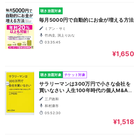
聴き放題対象
毎月5000円で自動的にお金が増える方法
ミアン・サミ
竹内圭, 渕上りおな
03:35:45
¥1,650
聴き放題対象
チケット対象
サラリーマンは300万円で小さな会社を
買いなさい 人生100年時代の個人M&A入
門
三戸政和
和村康市
05:52:30
¥1,518