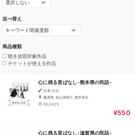
並べ替え
商品種類
聴き放題対象作品
チケットが使える作品
心に残る昔ばなし-熊本県の民話-
伝承･口伝
藤真秀, 杉山美穂子, 奥井英次
00:24:25
¥550
心に残る昔ばなし-滋賀県の民話-