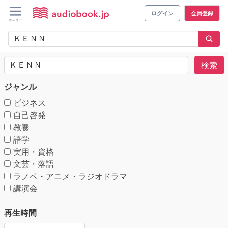
ログイン
会員登録
検索
ジャンル
ビジネス
自己啓発
教養
語学
実用・資格
文芸・落語
ラノベ・アニメ・ラジオドラマ
講演会
再生時間