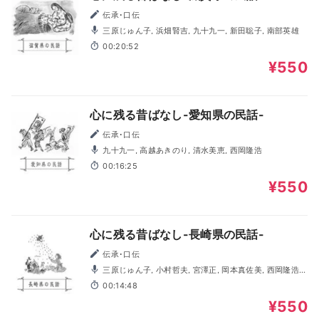
伝承･口伝
三原じゅん子, 浜畑賢吉, 九十九一, 新田聡子, 南部英雄
00:20:52
¥550
心に残る昔ばなし-愛知県の民話-
伝承･口伝
九十九一, 高越あきのり, 清水美恵, 西岡隆浩
00:16:25
¥550
心に残る昔ばなし-長崎県の民話-
伝承･口伝
三原じゅん子, 小村哲夫, 宮澤正, 岡本真佐美, 西岡隆浩,
岩谷健司
00:14:48
¥550