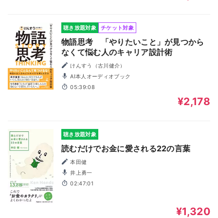
聴き放題対象
チケット対象
物語思考 「やりたいこと」が見つから
なくて悩む人のキャリア設計術
けんすう（古川健介）
AI本人オーディオブック
05:39:08
¥2,178
聴き放題対象
読むだけでお金に愛される22の言葉
本田健
井上勇一
02:47:01
¥1,320