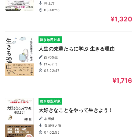
井上澪
03:40:26
¥1,320
聴き放題対象
人生の先輩たちに学ぶ 生きる理由
西沢泰生
けんぞう
03:22:47
¥1,716
聴き放題対象
大好きなことをやって生きよう！
本田健
鬼塚啓之進
04:02:55