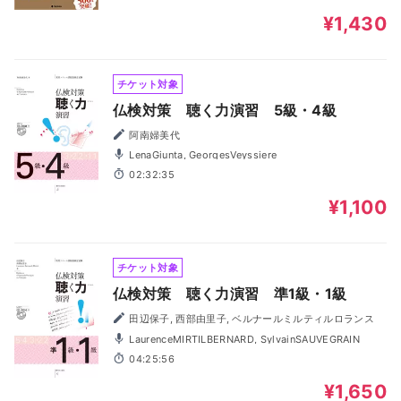
¥1,430
チケット対象
仏検対策 聴く力演習 5級・4級
阿南婦美代
LenaGiunta, GeorgesVeyssiere
02:32:35
¥1,100
チケット対象
仏検対策 聴く力演習 準1級・1級
田辺保子, 西部由里子, ベルナールミルティルロランス
LaurenceMIRTILBERNARD, SylvainSAUVEGRAIN
04:25:56
¥1,650