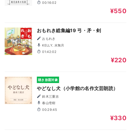
清, 田上香織
00:16:02
¥550
おもれき総集編19 弓・矛・剣
おもれき
KELLY, 水無月
01:42:02
¥220
聴き放題対象
やどなし犬（小学館の名作文芸朗読）
鈴木三重吉
春山壱樹
00:29:45
¥330