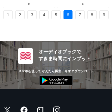
«
»
1
2
3
4
5
6
7
8
9
…
オーディオブックで
すきま時間にインプット
スマホを使って かんたん再生、今すぐダウンロード