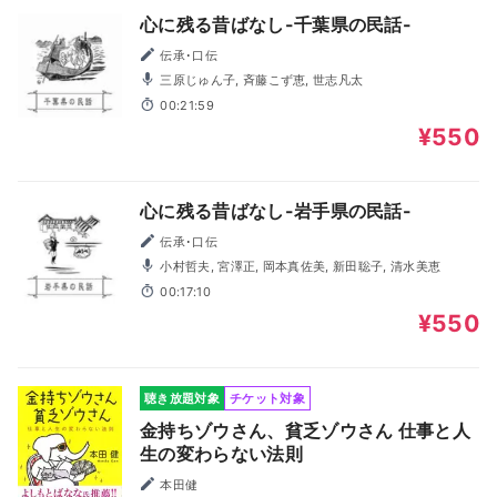
心に残る昔ばなし-千葉県の民話-
伝承･口伝
三原じゅん子, 斉藤こず恵, 世志凡太
00:21:59
¥550
心に残る昔ばなし-岩手県の民話-
伝承･口伝
小村哲夫, 宮澤正, 岡本真佐美, 新田聡子, 清水美恵
00:17:10
¥550
聴き放題対象
チケット対象
金持ちゾウさん、貧乏ゾウさん 仕事と人
生の変わらない法則
本田健