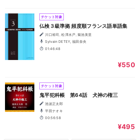
チケット対象
仏検３級準拠 頻度順フランス語単語集
川口裕司, 松澤水戸, 菊池美里
Sylvain DETEY, 福田奈央
01:46:48
¥550
チケット対象
鬼平犯科帳 第64話 犬神の権三
池波正太郎
平田ナオキ
00:56:58
¥495