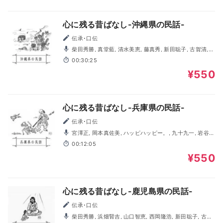
心に残る昔ばなし-沖縄県の民話-
伝承･口伝
柴田秀勝, 真堂藍, 清水美恵, 藤真秀, 新田聡子, 古賀清,
岩谷健司
00:30:25
¥550
心に残る昔ばなし-兵庫県の民話-
伝承･口伝
宮澤正, 岡本真佐美, ハッピハッピー。, 九十九一, 岩谷健
司, 新田聡子, 岡部たかし, 西岡隆浩
00:12:05
¥550
心に残る昔ばなし-鹿児島県の民話-
伝承･口伝
柴田秀勝, 浜畑賢吉, 山口智恵, 西岡隆浩, 新田聡子, 古賀