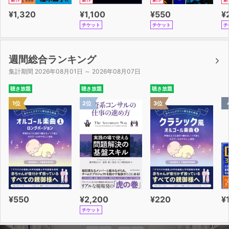
¥1,320
¥1,100
¥550
¥
チケット
チケット
チ
週間総合ランキング
集計期間 2026年08月01日 ～ 2026年08月07日
聴き放題
聴き放題
聴き放題
1位
2位
3位
¥550
¥2,200
¥220
¥
チケット