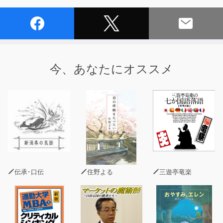
今、あなたにオススメ
伝承･口伝
住野よる
三遊亭竜楽