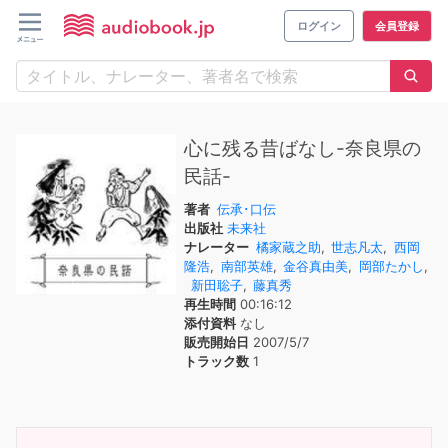
ログイン
会員登録
心に残る昔ばなし-奈良県の
民話-
著者
伝承･口伝
出版社
未来社
ナレーター
橘家蔵之助
,
世志凡太
,
西岡
隆浩
,
南部英雄
,
金谷真由美
,
岡部たかし
,
新田聡子
,
藤真秀
再生時間
00:16:12
添付資料
なし
販売開始日
2007/5/7
トラック数
1