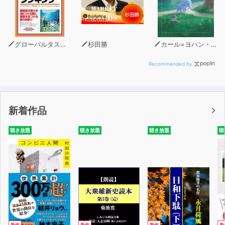
グローバルタスクフォース
杉田勝
カール=ヨハン・エリーン（著）
Recommended by
新着作品
聴き放題
聴き放題
聴き放題
聴
新作
新作
新作
新