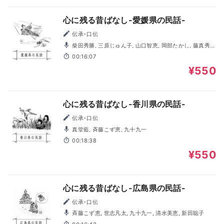
心に残る昔ばなし-愛媛県の民話-
伝承･口伝
柴田秀勝, 三原じゅん子, 山口智恵, 岡部たかし, 藤真秀,
古賀清
00:16:07
¥550
心に残る昔ばなし-香川県の民話-
伝承･口伝
真堂藍, 斉藤こず恵, 九十九一
00:18:38
¥550
心に残る昔ばなし-広島県の民話-
伝承･口伝
斉藤こず恵, 世志凡太, 九十九一, 清水美恵, 新田聡子