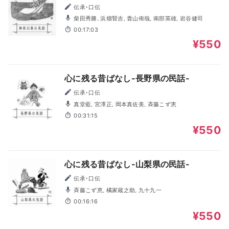
伝承･口伝
柴田秀勝, 浜畑賢吉, 貴山侑哉, 南部英雄, 岩谷健司
00:17:03
¥550
心に残る昔ばなし-長野県の民話-
伝承･口伝
真堂藍, 宮澤正, 岡本真佐美, 斉藤こず恵
00:31:15
¥550
心に残る昔ばなし-山梨県の民話-
伝承･口伝
斉藤こず恵, 橘家蔵之助, 九十九一
00:16:16
¥550