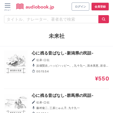
ログイン
会員登録
未来社
心に残る昔ばなし-新潟県の民話-
伝承･口伝
浜畑賢吉, ハッピハッピー。, 九十九一, 清水美恵, 岩谷健
司, 金谷真由美
00:15:54
¥550
心に残る昔ばなし-群馬県の民話-
伝承･口伝
藤村俊二, 三原じゅん子, 九十九一