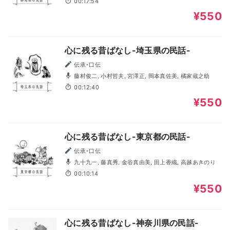
00:17:54
¥550
心に残る昔ばなし-埼玉県の民話-
伝承･口伝
藤村俊二, 小村哲夫, 宮澤正, 岡本真佐美, 橘家蔵之助
00:12:40
¥550
心に残る昔ばなし-東京都の民話-
伝承･口伝
九十九一, 藤真秀, 金谷真由美, 田上香織, 高越あきのり
00:10:14
¥550
心に残る昔ばなし-神奈川県の民話-