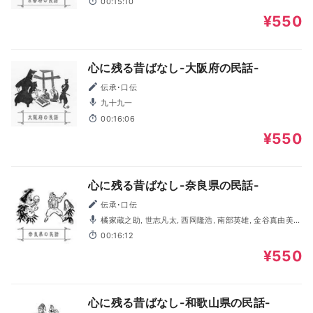
00:15:10
¥550
心に残る昔ばなし-大阪府の民話-
伝承･口伝
九十九一
00:16:06
¥550
心に残る昔ばなし-奈良県の民話-
伝承･口伝
橘家蔵之助, 世志凡太, 西岡隆浩, 南部英雄, 金谷真由美,
岡部たかし, 新田聡子, 藤真秀
00:16:12
¥550
心に残る昔ばなし-和歌山県の民話-