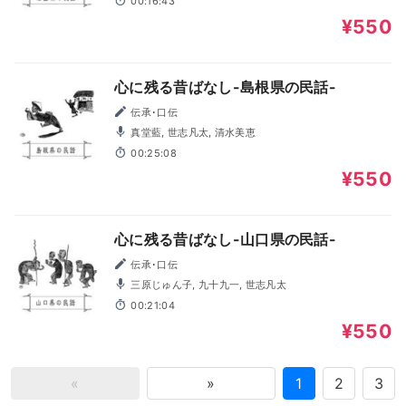
00:16:43
¥550
心に残る昔ばなし-島根県の民話-
伝承･口伝
真堂藍, 世志凡太, 清水美恵
00:25:08
¥550
心に残る昔ばなし-山口県の民話-
伝承･口伝
三原じゅん子, 九十九一, 世志凡太
00:21:04
¥550
«
»
1
2
3