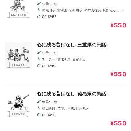
伝承･口伝
関根明子, 宮澤正, 松野朋子, 岡本真佐美, 岡部たかし, 岩
谷健司, 新田聡子, 篠原功
00:12:55
¥550
心に残る昔ばなし-三重県の民話-
伝承･口伝
九十九一, 清水美恵, 嶺岸亜美
00:12:54
¥550
心に残る昔ばなし-徳島県の民話-
伝承･口伝
柴田秀勝, 斉藤こず恵, 世志凡太
00:14:28
¥550