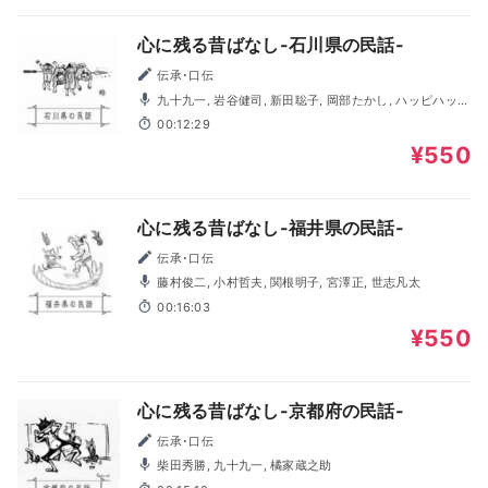
心に残る昔ばなし-石川県の民話-
伝承･口伝
九十九一, 岩谷健司, 新田聡子, 岡部たかし, ハッピハッピ
ー。, 清水美恵
00:12:29
¥550
心に残る昔ばなし-福井県の民話-
伝承･口伝
藤村俊二, 小村哲夫, 関根明子, 宮澤正, 世志凡太
00:16:03
¥550
心に残る昔ばなし-京都府の民話-
伝承･口伝
柴田秀勝, 九十九一, 橘家蔵之助