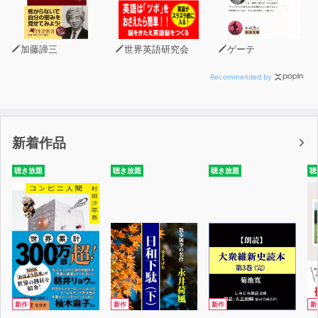
加藤諦三
世界英語研究会
ゲーテ
Recommended by
新着作品
聴き放題
聴き放題
聴き放題
聴
新作
新作
新作
新