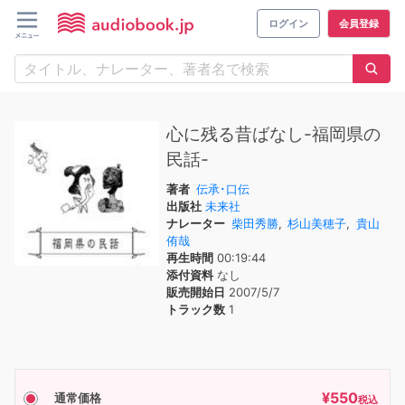
ログイン
会員登録
心に残る昔ばなし-福岡県の
民話-
著者
伝承･口伝
出版社
未来社
ナレーター
柴田秀勝
,
杉山美穂子
,
貴山
侑哉
再生時間
00:19:44
添付資料
なし
販売開始日
2007/5/7
トラック数
1
¥
550
通常価格
税込