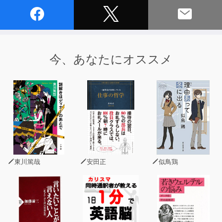
今、あなたにオススメ
東川篤哉
安田正
似鳥鶏