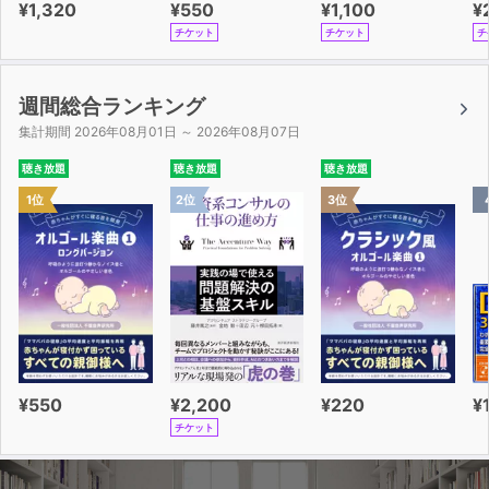
¥1,320
¥550
¥1,100
¥
チケット
チケット
チ
週間総合ランキング
集計期間 2026年08月01日 ～ 2026年08月07日
聴き放題
聴き放題
聴き放題
1位
2位
3位
¥550
¥2,200
¥220
¥
チケット