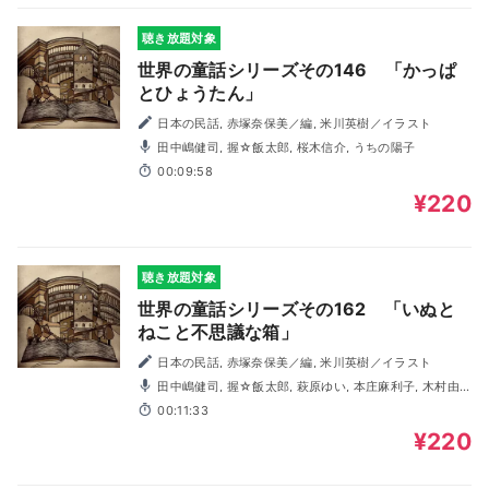
聴き放題対象
世界の童話シリーズその146 「かっぱ
とひょうたん」
日本の民話, 赤塚奈保美／編, 米川英樹／イラスト
田中嶋健司, 握☆飯太郎, 桜木信介, うちの陽子
00:09:58
¥220
聴き放題対象
世界の童話シリーズその162 「いぬと
ねこと不思議な箱」
日本の民話, 赤塚奈保美／編, 米川英樹／イラスト
田中嶋健司, 握☆飯太郎, 萩原ゆい, 本庄麻利子, 木村由
妃
00:11:33
¥220