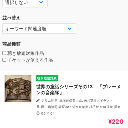
並べ替え
商品種類
聴き放題対象作品
チケットが使える作品
聴き放題対象
世界の童話シリーズその13 「ブレーメ
ンの音楽隊」
グリム兄弟, 赤塚奈保美／編, 米川英樹／イラスト
田中嶋健司 萩原ゆい 清水奈都美 橘千智 佐藤佳織 握☆
飯太郎
00:11:04
¥220