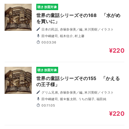
聴き放題対象
世界の童話シリーズその168 「水がめ
を買いに」
日本の民話, 赤塚奈保美／編, 米川英樹／イラスト
田中嶋健司, 桜木信介, 村上馨
00:03:36
¥220
聴き放題対象
世界の童話シリーズその155 「かえる
の王子様」
グリム兄弟, 赤塚奈保美／編, 米川英樹／イラスト
田中嶋健司, 握☆飯太郎, うちの陽子, 福田純
00:11:05
¥220