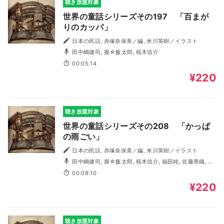
聴き放題対象
世界の童話シリーズその197 「百まが
りのカッパ」
日本の民話, 赤塚奈保美／編, 米川英樹／イラスト
田中嶋健司, 握☆飯太郎, 桜木信介
00:05:14
¥220
聴き放題対象
世界の童話シリーズその208 「かっぱ
の雨ごい」
日本の民話, 赤塚奈保美／編, 米川英樹／イラスト
田中嶋健司, 握☆飯太郎, 桜木信介, 福田純, 佐藤香織, 前
田靖子
00:08:10
¥220
聴き放題対象