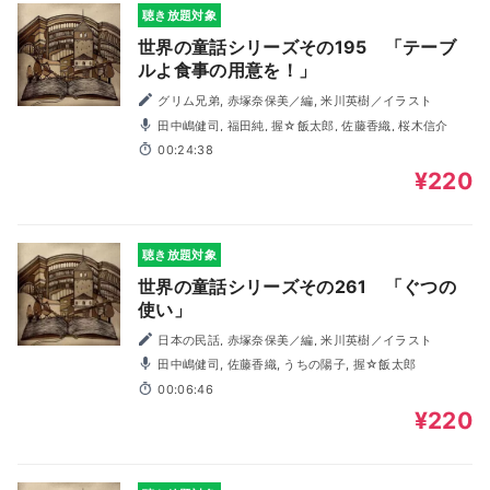
聴き放題対象
世界の童話シリーズその195 「テーブ
ルよ食事の用意を！」
グリム兄弟, 赤塚奈保美／編, 米川英樹／イラスト
田中嶋健司, 福田純, 握☆飯太郎, 佐藤香織, 桜木信介
00:24:38
¥220
聴き放題対象
世界の童話シリーズその261 「ぐつの
使い」
日本の民話, 赤塚奈保美／編, 米川英樹／イラスト
田中嶋健司, 佐藤香織, うちの陽子, 握☆飯太郎
00:06:46
¥220