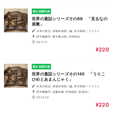
聴き放題対象
世界の童話シリーズその89 「見るなの
座敷」
日本の民話, 赤塚奈保美／編, 米川英樹／イラスト
田中嶋健司, 握☆飯太郎, 木村由妃
00:11:11
¥220
聴き放題対象
世界の童話シリーズその145 「うりこ
ひめとあまんじゃく」
日本の民話, 赤塚奈保美／編, 米川英樹／イラスト
田中嶋健司, 佐藤佳織, 木村由妃, 萩原ゆい
00:12:43
¥220