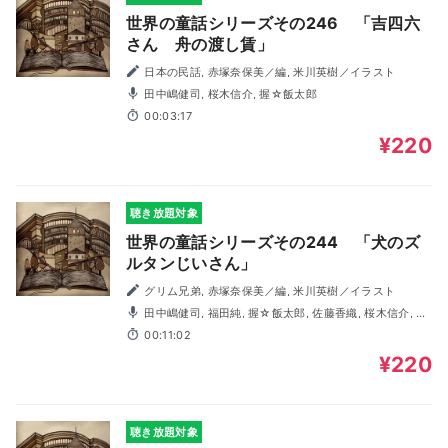
世界の童話シリーズその246 「吉四六
さん 舟の渡し賃」
日本の民話, 赤塚奈保美／編, 米川英樹／イラスト
田中嶋健司, 桜木信介, 握☆飯太郎
00:03:17
¥220
聴き放題対象
世界の童話シリーズその244 「犬のズ
ルタンじいさん」
グリム兄弟, 赤塚奈保美／編, 米川英樹／イラスト
田中嶋健司, 福田純, 握☆飯太郎, 佐藤香織, 桜木信介, う
ちの陽子
00:11:02
¥220
聴き放題対象