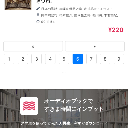
ぎつね」
日本の民話, 赤塚奈保美／編, 米川英樹／イラスト
田中嶋健司, 桜木信介, 握☆飯太郎, 福田純, 木村由妃, 村
上馨, 佐藤佳織
00:11:54
¥220
«
»
1
2
3
4
5
6
7
8
9
…
オーディオブックで
すきま時間にインプット
スマホを使って かんたん再生、今すぐダウンロード