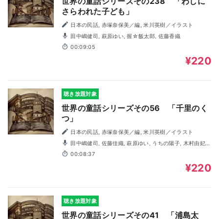
世界の童話シリーズその238 「わしに
さらわれた子ども」
日本の民話, 赤塚奈保美／編, 米川英樹／イラスト
田中嶋健司, 萩原ゆい, 握☆飯太郎, 佐藤香織
00:09:05
¥220
聴き放題対象
世界の童話シリーズその56 「千里のく
つ」
日本の民話, 赤塚奈保美／編, 米川英樹／イラスト
田中嶋健司, 佐藤佳織, 萩原ゆい, うちの陽子, 木村由妃,
握☆飯太郎
00:08:37
¥220
聴き放題対象
世界の童話シリーズその41 「浦島太