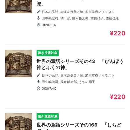
郎」
日本の民話, 赤塚奈保美／編, 米川英樹／イラスト
田中嶋健司, 橘千智, 握☆飯太郎, 前田靖子, 佐藤佳織
00:08:16
¥220
聴き放題対象
世界の童話シリーズその43 「びんぼう
神とふくの神」
日本の民話, 赤塚奈保美／編, 米川英樹／イラスト
田中嶋健司, 握☆飯太郎, うちの陽子
00:07:40
¥220
聴き放題対象
世界の童話シリーズその166 「しちど