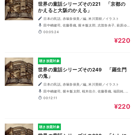
世界の童話シリーズその221 「京都の
かえると大阪のかえる」
日本の民話, 赤塚奈保美／編, 米川英樹／イラスト
田中嶋健司, 佐藤香織, 握☆飯太郎, 志賀奈央子, 萩原ゆ
い, 桜木信介, 村上馨
00:05:24
¥220
聴き放題対象
世界の童話シリーズその249 「羅生門
の鬼」
日本の民話, 赤塚奈保美／編, 米川英樹／イラスト
田中嶋健司, 握☆飯太郎, 桜木信介, 佐藤香織, 福田純, う
ちの陽子, 村上馨
00:12:11
¥220
聴き放題対象