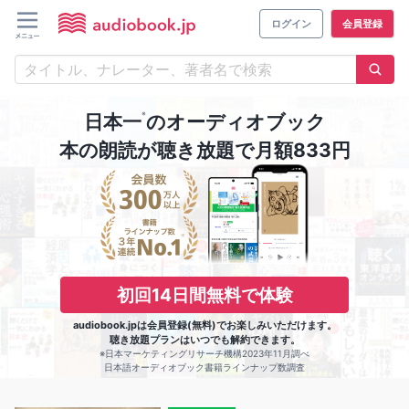
ログイン
会員登録
※
日本一
のオーディオブック
本の朗読が聴き放題で月額833円
初回14日間無料で体験
audiobook.jpは会員登録(無料)でお楽しみいただけます。
聴き放題プランはいつでも解約できます。
※日本マーケティングリサーチ機構2023年11月調べ
日本語オーディオブック書籍ラインナップ数調査