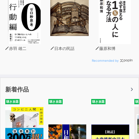
赤羽 雄二
日本の民話
藤原和博
Recommended by
新着作品
聴き放題
聴き放題
聴き放題
聴