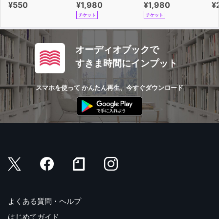
¥550
¥1,980
¥1,980
¥
チケット
チケット
オーディオブックで
すきま時間にインプット
スマホを使って かんたん再生、今すぐダウンロード
よくある質問・ヘルプ
はじめてガイド