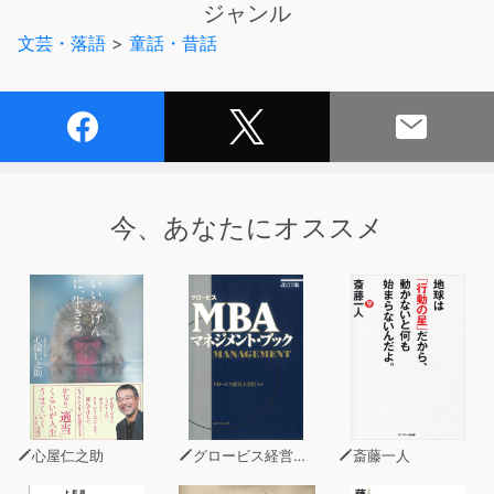
ジャンル
ほとほと困り果てていました。
文芸・落語
>
童話・昔話
そこである日おじいさんは、タヌキを捕まえるために、
いつもタヌキが座る切り株の上にトリモチを塗っておいた
のです。』
今、あなたにオススメ
心屋仁之助
グロービス経営大学院
斎藤一人