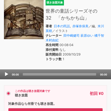
聴き放題対象
世界の童話シリーズその
32 「かちかち山」
著者
日本の民話
,
赤塚奈保美
／編,
米川
英樹
／イラスト
ナレーター
田中嶋健司 萩原ゆい 橘千智
木村由妃
再生時間
00:08:04
添付資料
なし
販売開始日
2009/10/29
トラック数
1
Audio
00:00
00:00
Player
この作品は聴き放題対象です
初回 ¥0
聴き放題
対象作品なら何冊でも聴き放題。