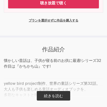
聴き放題で聴く
プランを選択せずに作品を購入する
作品紹介
懐かしい昔話は、子供が寝る前のお供に最適!シリーズ32
作目は『かちかち山』です!
yellow bird project制作、世界の童話シリーズ第32話。
大人も子供も楽しめる童話オーディオブックを、
多彩なキャストとBGMでお届けします。
『おじいさんは、いつも畑ごとをじゃまする一匹のタヌキ
に、