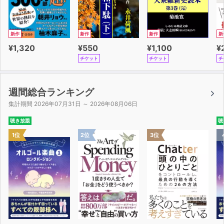
新作
新作
新作
新
¥1,320
¥550
¥1,100
¥
チケット
チケット
チ
週間総合ランキング
集計期間 2026年07月31日 ～ 2026年08月06日
聴き放題
聴
1位
2位
3位