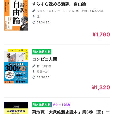
すらすら読める新訳 自由論
ジョン・スチュアート・ミル, 成田悠輔, 芝瑞紀／訳
誠
07:34:35
¥1,760
聴き放題対象
コンビニ人間
村田沙耶香
風間一花
03:50:22
¥1,320
聴き放題対象
チケット対象
菊池寛「大衆維新史読本」第3巻（完）ー