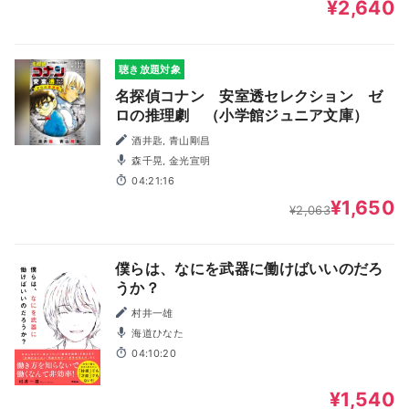
¥2,640
聴き放題対象
名探偵コナン 安室透セレクション ゼ
ロの推理劇 （小学館ジュニア文庫）
酒井匙, 青山剛昌
森千晃, 金光宣明
04:21:16
¥1,650
¥2,063
僕らは、なにを武器に働けばいいのだろ
うか？
村井一雄
海道ひなた
04:10:20
¥1,540