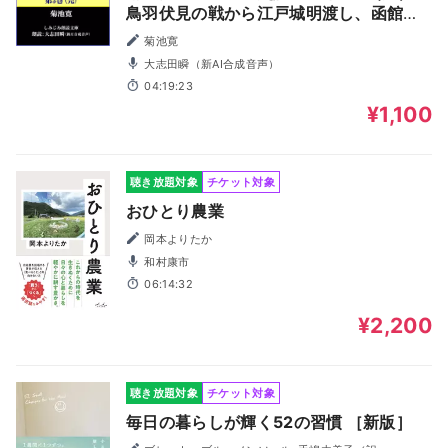
鳥羽伏見の戦から江戸城明渡し、函館戦
争等まで（しみじみ朗読文庫）
菊池寛
大志田瞬（新AI合成音声）
04:19:23
¥1,100
聴き放題対象
チケット対象
おひとり農業
岡本よりたか
和村康市
06:14:32
¥2,200
聴き放題対象
チケット対象
毎日の暮らしが輝く52の習慣 ［新版］