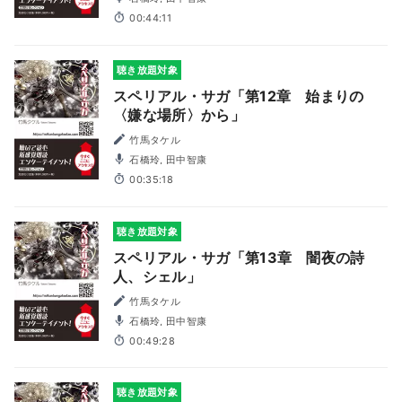
00:44:11
聴き放題対象
スペリアル・サガ「第12章 始まりの
〈嫌な場所〉から」
竹馬タケル
石橋玲, 田中智康
00:35:18
聴き放題対象
スペリアル・サガ「第13章 闇夜の詩
人、シェル」
竹馬タケル
石橋玲, 田中智康
00:49:28
聴き放題対象