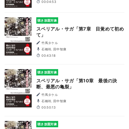
00:04:53
聴き放題対象
スペリアル・サガ「第7章 目覚めて初め
て」
竹馬タケル
石橋玲, 田中智康
00:43:18
聴き放題対象
スペリアル・サガ「第10章 最後の決
断、最悪の亀裂」
竹馬タケル
石橋玲, 田中智康
00:50:13
聴き放題対象