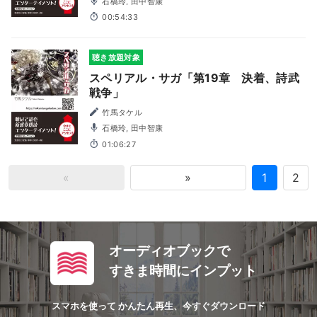
石橋玲, 田中智康
00:54:33
聴き放題対象
スペリアル・サガ「第19章 決着、詩武
戦争」
竹馬タケル
石橋玲, 田中智康
01:06:27
«
»
1
2
オーディオブックで
すきま時間にインプット
スマホを使って かんたん再生、今すぐダウンロード