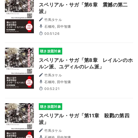
スペリアル・サガ「第6章 震撼の第二
波」
竹馬タケル
石橋玲, 田中智康
00:51:26
聴き放題対象
スペリアル・サガ「第8章 レイルンのホ
ルン派、ユディルのレム派」
竹馬タケル
石橋玲, 田中智康
00:52:21
聴き放題対象
スペリアル・サガ「第11章 殺戮の第四
波」
竹馬タケル
石橋玲, 田中智康