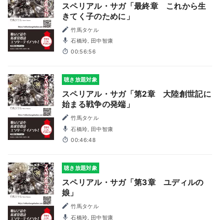
スペリアル・サガ「最終章 これから生
きてく子のために」
竹馬タケル
石橋玲, 田中智康
00:56:56
聴き放題対象
スペリアル・サガ「第2章 大陸創世記に
始まる戦争の発端」
竹馬タケル
石橋玲, 田中智康
00:46:48
聴き放題対象
スペリアル・サガ「第3章 ユディルの
娘」
竹馬タケル
石橋玲, 田中智康