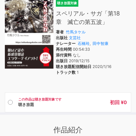
聴き放題対象
スペリアル・サガ「第18
章 滅亡の第五波」
著者
竹馬タケル
出版社
文芸社
ナレーター
石橋玲
,
田中智康
再生時間
00:54:33
添付資料
なし
出版日
2019/12/15
聴き放題配信開始日
2020/1/16
トラック数
1
この作品は聴き放題対象です
初回 ¥0
聴き放題
作品紹介