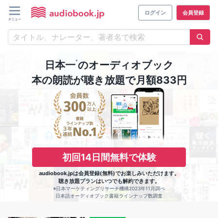
ログイン
会員登録
※
日本一
のオーディオブック
本の朗読が聴き放題で月額833円
初回14日間無料で体験
audiobook.jpは会員登録(無料)でお楽しみいただけます。
聴き放題プランはいつでも解約できます。
※日本マーケティングリサーチ機構2023年11月調べ
日本語オーディオブック書籍ラインナップ数調査