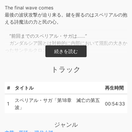
The final wave comes
最後の波状攻撃が迫り来る。鍵を握るのはスペリアルの抱
える詩魔法の力と民の心。
”前回までのスペリアル・サガは‥‥‥”
ガンダルシア国とは対称的に内部において混乱の大きか
ったサンテルクロス首脳部たち。
グラント王はパーム王妃と第一王女と民は必ず守ると、
ユディルはいつか必ずマテラス社会に復讐の審理を下す
トラック
と、レイルンは自分が手にする希望を二分日に生まれた二
人の赤子に託すことを、そしてシェルは敗北を受け入れな
がらもいつか民と愛する我が子と共にサンテルクロスの再
#
タイトル
再生時間
興をするとその胸に誓い、５波の侵攻を迎える覚悟を固め
ていくのであった。
スペリアル・サガ「第18章 滅亡の第五
1
00:54:33
波」
ジャンル