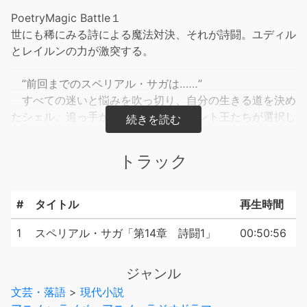
PoetryMagic Battle１
世にも稀にみる詩による魔法対決、それが詩闘。ユディル
とレイルンの力が激突する。
”前回までのスペリアル・サガは‥‥‥”
すべての迷いと悩みを吹っ切り、自分の生きる道を決め
たシェル。追っ手から逃げ延びるグラント王たちが選択し
た道に納得をしながらも、後に来るであろう存在に恐怖を
覚えていた。
トラック
それは自分たちを追っていた四百名の兵士ではない。闇
夜の詩人の力を存分に知らしめたシェルは次世代スペリア
ルの名に相応しい詩魔法の力により追っ手を粉砕する。
#
タイトル
再生時間
しかし、サンテルクロス脱出の最終目的地を定め、選択
された道に反したシオンはユディルの元に師事する決意を
1
スペリアル・サガ「第14章 詩闘1」
00:50:56
して離反をする。そこへ妻リンガを殺され怒りに駆られた
ユディルが訪れ、レイルンとの衝突が戦時下において過渡
ジャンル
期を迎えることとなる。
文芸・落語
>
現代小説