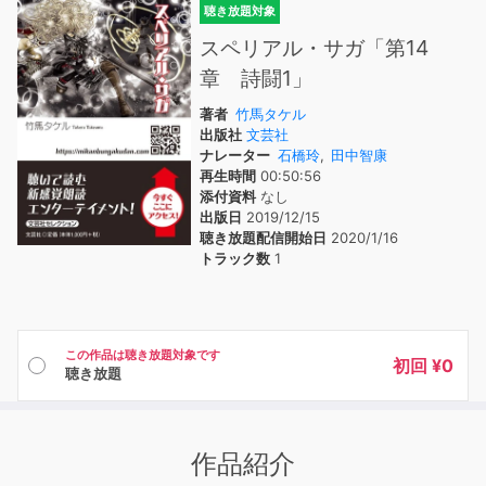
聴き放題対象
スペリアル・サガ「第14
章 詩闘1」
著者
竹馬タケル
出版社
文芸社
ナレーター
石橋玲
,
田中智康
再生時間
00:50:56
添付資料
なし
出版日
2019/12/15
聴き放題配信開始日
2020/1/16
トラック数
1
この作品は聴き放題対象です
初回 ¥0
聴き放題
作品紹介