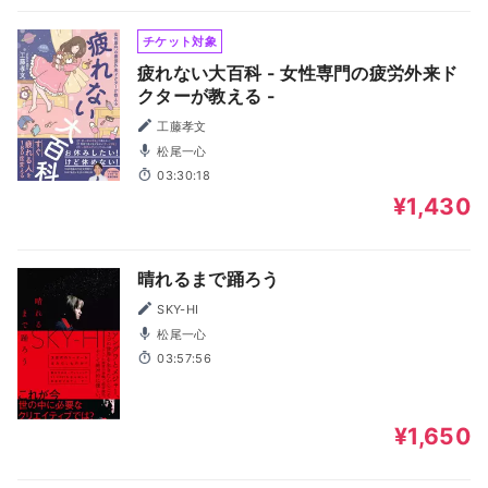
チケット対象
疲れない大百科 - 女性専門の疲労外来ド
クターが教える -
工藤孝文
松尾一心
03:30:18
¥1,430
晴れるまで踊ろう
SKY-HI
松尾一心
03:57:56
¥1,650