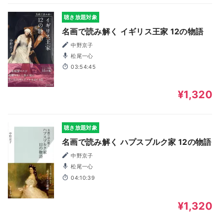
聴き放題対象
名画で読み解く イギリス王家 12の物語
中野京子
松尾一心
03:54:45
¥1,320
聴き放題対象
名画で読み解く ハプスブルク家 12の物語
中野京子
松尾一心
04:10:39
¥1,320