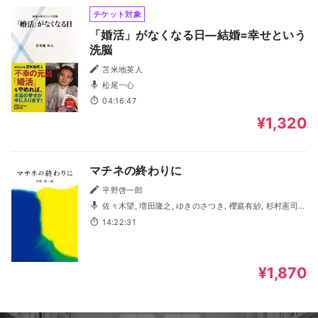
チケット対象
「婚活」がなくなる日―結婚=幸せという
洗脳
苫米地英人
松尾一心
04:16:47
¥1,320
マチネの終わりに
平野啓一郎
佐々木望, 増田隆之, ゆきのさつき, 櫻庭有紗, 杉村憲司,
大泊貴揮, 岡田栄美, 青木崇, 永田昌康, 神田みか, 衣川里佳,
14:22:31
松尾一心, 日野由利加
¥1,870