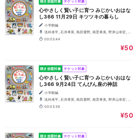
聴き放題対象
チケット対象
心やさしく賢い子に育つ みじかいおはな
し366 11月29日 キツツキの暮らし
小学館編
浅科准平, 石井孝英, 島田愛野, 南雲希美, 野津山幸宏, 八
木田幸恵, 山谷祥生, 神森徹也（歌・演奏）
00:03:44
¥50
聴き放題対象
チケット対象
心やさしく賢い子に育つ みじかいおはな
し366 9月24日 てんびん座の神話
小学館編
浅科准平, 石井孝英, 島田愛野, 南雲希美, 野津山幸宏, 八
木田幸恵, 山谷祥生, 神森徹也（歌・演奏）
00:03:36
¥50
聴き放題対象
チケット対象