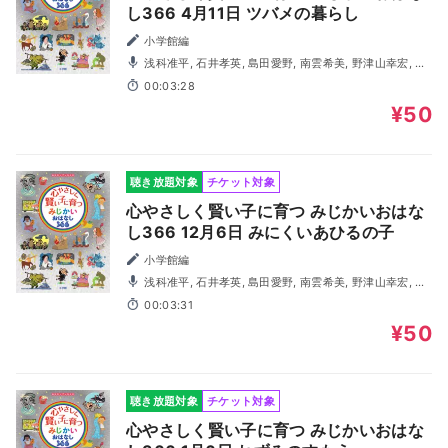
し366 4月11日 ツバメの暮らし
小学館編
浅科准平, 石井孝英, 島田愛野, 南雲希美, 野津山幸宏, 八
木田幸恵, 山谷祥生, 神森徹也（歌・演奏）
00:03:28
¥50
聴き放題対象
チケット対象
心やさしく賢い子に育つ みじかいおはな
し366 12月6日 みにくいあひるの子
小学館編
浅科准平, 石井孝英, 島田愛野, 南雲希美, 野津山幸宏, 八
木田幸恵, 山谷祥生, 神森徹也（歌・演奏）
00:03:31
¥50
聴き放題対象
チケット対象
心やさしく賢い子に育つ みじかいおはな