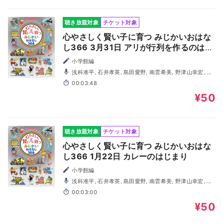
聴き放題対象
チケット対象
心やさしく賢い子に育つ みじかいおはな
し366 3月31日 アリが行列を作るのはな
ぜ？
小学館編
浅科准平, 石井孝英, 島田愛野, 南雲希美, 野津山幸宏, 八
木田幸恵, 山谷祥生, 神森徹也（歌・演奏）
00:03:48
¥50
聴き放題対象
チケット対象
心やさしく賢い子に育つ みじかいおはな
し366 1月22日 カレーのはじまり
小学館編
浅科准平, 石井孝英, 島田愛野, 南雲希美, 野津山幸宏, 八
木田幸恵, 山谷祥生, 神森徹也（歌・演奏）
00:03:00
¥50