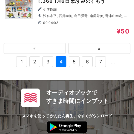
し366 1月6日 ねずみのすもう
小学館編
浅科准平, 石井孝英, 島田愛野, 南雲希美, 野津山幸宏, 八
木田幸恵, 山谷祥生, 神森徹也（歌・演奏）
00:04:03
¥50
«
»
1
2
3
4
5
6
7
…
オーディオブックで
すきま時間にインプット
スマホを使って かんたん再生、今すぐダウンロード