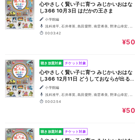
心やさしく賢い子に育つ みじかいおはな
し366 10月3日 はだかの王さま
小学館編
浅科准平, 石井孝英, 島田愛野, 南雲希美, 野津山幸宏, 八
木田幸恵, 山谷祥生, 神森徹也（歌・演奏）
00:03:42
¥50
聴き放題対象
チケット対象
心やさしく賢い子に育つ みじかいおはな
し366 12月11日 どうしておならが出る
の？
小学館編
浅科准平, 石井孝英, 島田愛野, 南雲希美, 野津山幸宏, 八
木田幸恵, 山谷祥生, 神森徹也（歌・演奏）
00:02:54
¥50
聴き放題対象
チケット対象