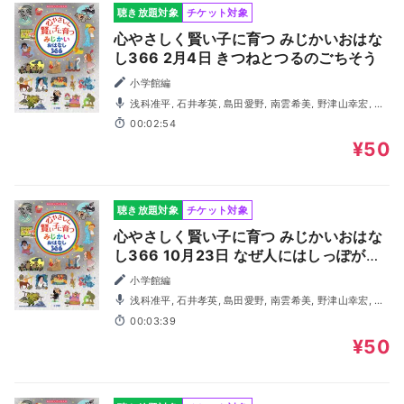
聴き放題対象
チケット対象
心やさしく賢い子に育つ みじかいおはな
し366 2月4日 きつねとつるのごちそう
小学館編
浅科准平, 石井孝英, 島田愛野, 南雲希美, 野津山幸宏, 八
木田幸恵, 山谷祥生, 神森徹也（歌・演奏）
00:02:54
¥50
聴き放題対象
チケット対象
心やさしく賢い子に育つ みじかいおはな
し366 10月23日 なぜ人にはしっぽがな
いの？
小学館編
浅科准平, 石井孝英, 島田愛野, 南雲希美, 野津山幸宏, 八
木田幸恵, 山谷祥生, 神森徹也（歌・演奏）
00:03:39
¥50