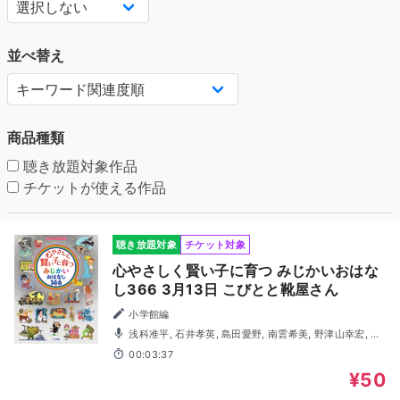
並べ替え
商品種類
聴き放題対象作品
チケットが使える作品
聴き放題対象
チケット対象
心やさしく賢い子に育つ みじかいおはな
し366 3月13日 こびとと靴屋さん
小学館編
浅科准平, 石井孝英, 島田愛野, 南雲希美, 野津山幸宏, 八
木田幸恵, 山谷祥生, 神森徹也（歌・演奏）
00:03:37
¥50