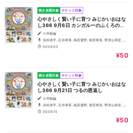
聴き放題対象
チケット対象
心やさしく賢い子に育つ みじかいおはな
し366 9月6日 カンガルーのふくろの中
には何があるの？
小学館編
浅科准平, 石井孝英, 島田愛野, 南雲希美, 野津山幸宏, 八
木田幸恵, 山谷祥生, 神森徹也（歌・演奏）
00:04:03
¥50
聴き放題対象
チケット対象
心やさしく賢い子に育つ みじかいおはな
し366 9月21日 つるの恩返し
小学館編
浅科准平, 石井孝英, 島田愛野, 南雲希美, 野津山幸宏, 八
木田幸恵, 山谷祥生, 神森徹也（歌・演奏）
00:04:15
¥50