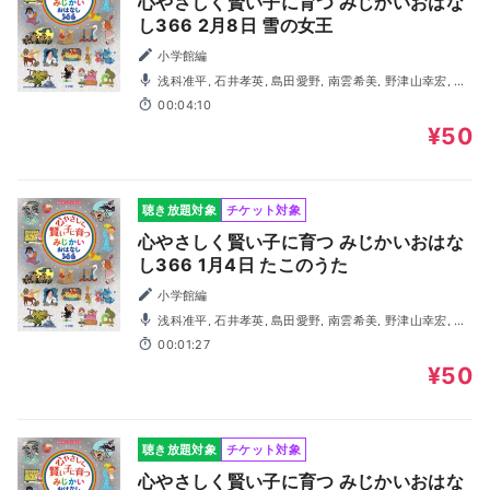
心やさしく賢い子に育つ みじかいおはな
し366 2月8日 雪の女王
小学館編
浅科准平, 石井孝英, 島田愛野, 南雲希美, 野津山幸宏, 八
木田幸恵, 山谷祥生, 神森徹也（歌・演奏）
00:04:10
¥50
聴き放題対象
チケット対象
心やさしく賢い子に育つ みじかいおはな
し366 1月4日 たこのうた
小学館編
浅科准平, 石井孝英, 島田愛野, 南雲希美, 野津山幸宏, 八
木田幸恵, 山谷祥生, 神森徹也（歌・演奏）
00:01:27
¥50
聴き放題対象
チケット対象
心やさしく賢い子に育つ みじかいおはな