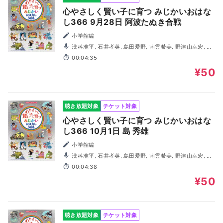
心やさしく賢い子に育つ みじかいおはな
し366 9月28日 阿波たぬき合戦
小学館編
浅科准平, 石井孝英, 島田愛野, 南雲希美, 野津山幸宏, 八
木田幸恵, 山谷祥生, 神森徹也（歌・演奏）
00:04:35
¥50
聴き放題対象
チケット対象
心やさしく賢い子に育つ みじかいおはな
し366 10月1日 島 秀雄
小学館編
浅科准平, 石井孝英, 島田愛野, 南雲希美, 野津山幸宏, 八
木田幸恵, 山谷祥生, 神森徹也（歌・演奏）
00:04:38
¥50
聴き放題対象
チケット対象