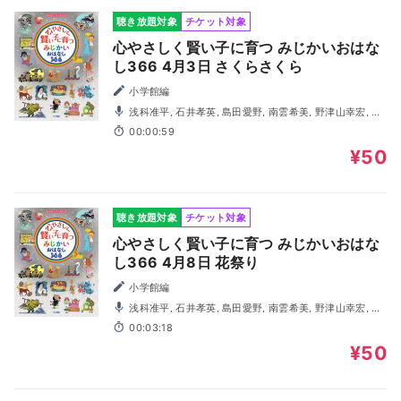
聴き放題対象
チケット対象
心やさしく賢い子に育つ みじかいおはな
し366 4月3日 さくらさくら
小学館編
浅科准平, 石井孝英, 島田愛野, 南雲希美, 野津山幸宏, 八
木田幸恵, 山谷祥生, 神森徹也（歌・演奏）
00:00:59
¥50
聴き放題対象
チケット対象
心やさしく賢い子に育つ みじかいおはな
し366 4月8日 花祭り
小学館編
浅科准平, 石井孝英, 島田愛野, 南雲希美, 野津山幸宏, 八
木田幸恵, 山谷祥生, 神森徹也（歌・演奏）
00:03:18
¥50