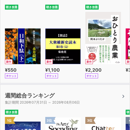
聴き放題
聴き放題
聴き放題
新作
新作
新作
新
¥550
¥1,100
¥2,200
¥
チケット
チケット
チケット
週間総合ランキング
集計期間 2026年07月31日 ～ 2026年08月06日
聴き放題
聴
1位
2位
3位