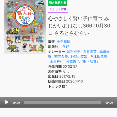
聴き放題対象
チケット対象
心やさしく賢い子に育つ み
じかいおはなし366 10月30
日 さるとさむらい
著者
小学館編
出版社
小学館
ナレーター
浅科准平
,
石井孝英
,
島田愛
野
,
南雲希美
,
野津山幸宏
,
八木田幸恵
,
山谷祥生
,
神森徹也（歌・演奏）
再生時間
00:02:57
添付資料
なし
出版日
2017/2/15
販売開始日
2020/4/10
トラック数
1
Audio
00:00
00:00
Player