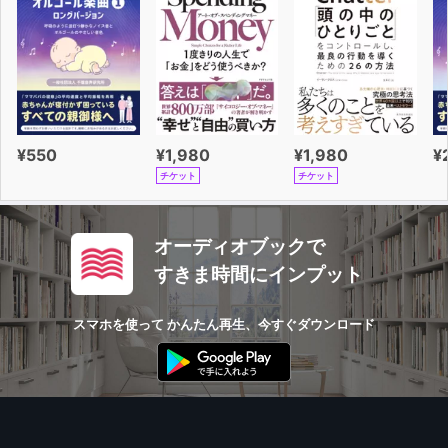
¥550
¥1,980
¥1,980
¥
チケット
チケット
オーディオブックで
すきま時間にインプット
スマホを使って かんたん再生、今すぐダウンロード