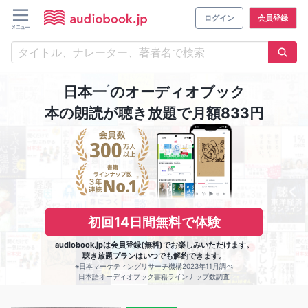
ログイン
会員登録
※
日本一
のオーディオブック
本の朗読が聴き放題で月額833円
初回14日間無料で体験
audiobook.jpは会員登録(無料)でお楽しみいただけます。
聴き放題プランはいつでも解約できます。
※日本マーケティングリサーチ機構2023年11月調べ
日本語オーディオブック書籍ラインナップ数調査