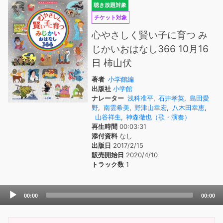
聴き放題対象
チケット対象
心やさしく賢い子に育つ み
じかいおはなし366 10月16
日 柿山伏
著者
小学館編
出版社
小学館
ナレーター
浅科准平
,
石井孝英
,
島田愛
野
,
南雲希美
,
野津山幸宏
,
八木田幸恵
,
山谷祥生
,
神森徹也（歌・演奏）
再生時間
00:03:31
添付資料
なし
出版日
2017/2/15
販売開始日
2020/4/10
トラック数
1
Audio
00:00
00:00
Player