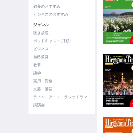
教養のおすすめ
ビジネスのおすすめ
ジャンル
聴き放題
ポッドキャスト(月額)
ビジネス
自己啓発
教養
語学
実用・資格
文芸・落語
ラノベ・アニメ・ラジオドラマ
講演会