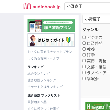
ジャンル
ビジネス
自己啓発
教養
おトクに買えるチケットプラン
語学
よくある質問・ヘルプ
実用・資格
文芸・落語
ランキング
ラノベ・アニ
総合ランキング
講演会
聴き放題ランキング
チケット交換ランキング
聴き放題 ブックリスト
最新追加作品
すぐに役立つ！仕事術