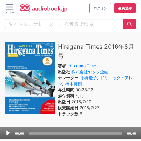
ログイン
会員登録
Hiragana Times 2016年8月
号
著者
Hiragana Times
出版社
株式会社ヤック企画
ナレーター
小野慶子
,
ドミニック・アレ
ン
,
橋本英樹
再生時間
00:28:22
添付資料
なし
出版日
2016/7/20
販売開始日
2016/7/27
トラック数
6
Audio
00:00
00:00
Player