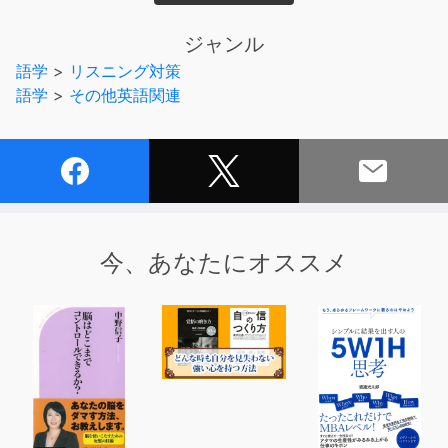
■コンテンツ
1. クローズアップ・ジャパン
ジャンル
イチローによる世界最多安打記録の価値
語学
>
リスニング対策
語学
>
その他英語関連
2. 舞台の裏側
ヤクザと任侠
3. カジュアルな表現
別れ際の表現
4. 新語・流行語
今、あなたにオススメ
ミックスルーツ／鬼トレ
5. 日本語ノート
より手軽になった家庭料理
6.. まんが日本語探索
おふくろの味