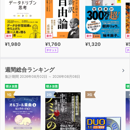
新作
新作
新作
新
¥1,980
¥1,760
¥1,320
¥
チケット
チ
週間総合ランキング
集計期間 2026年08月02日 ～ 2026年08月08日
聴き放題
聴き放題
聴
1位
2位
3位