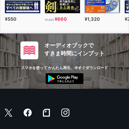
¥550
¥660
¥1,320
¥
¥1,320
オーディオブックで
すきま時間にインプット
スマホを使って かんたん再生、今すぐダウンロード