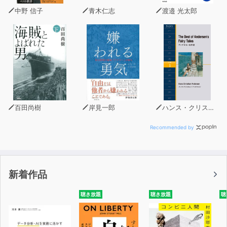
※このコンテンツは、雑誌とあわせてご利用いただくと便
中野 信子
青木仁志
渡邉 光太郎
利です。
購入先:ヤック企画 info@hiraganatimes.com
百田尚樹
岸見一郎
ハンス・クリスチャン・アンデルセン
Recommended by
新着作品
聴き放題
聴き放題
聴