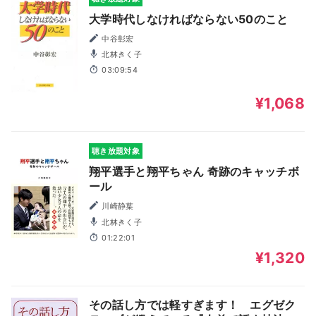
大学時代しなければならない50のこと
中谷彰宏
北林きく子
03:09:54
¥1,068
聴き放題対象
翔平選手と翔平ちゃん 奇跡のキャッチボ
ール
川崎静葉
北林きく子
01:22:01
¥1,320
その話し方では軽すぎます！ エグゼク