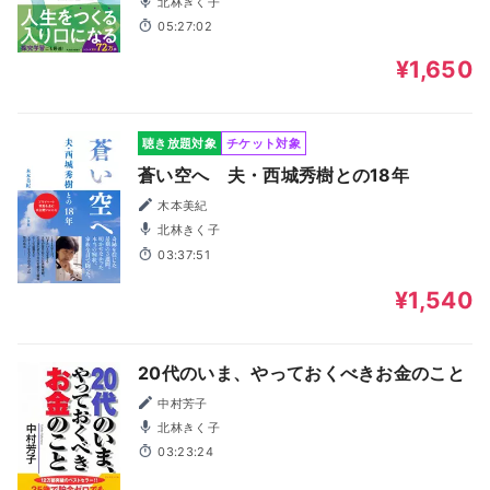
北林きく子
05:27:02
¥1,650
聴き放題対象
チケット対象
蒼い空へ 夫・西城秀樹との18年
木本美紀
北林きく子
03:37:51
¥1,540
20代のいま、やっておくべきお金のこと
中村芳子
北林きく子
03:23:24