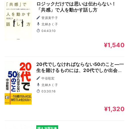
ロジックだけでは思いは伝わらない！
「共感」で人を動かす話し方
菅原美千子
北林きく子
04:43:10
¥1,540
20代でしなければならない50のこと―一
生を賭けるものには、20代でしか出会え
ない。
中谷彰宏
北林きく子
03:30:16
¥1,320
聴き放題対象