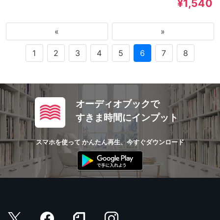
¥1,540
«
»
1
2
3
4
5
6
7
8
オーディオブックで
すきま時間にインプット
スマホを使って かんたん再生、今すぐダウンロード