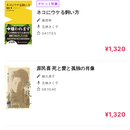
チケット対象
ネコにウケる飼い方
服部幸
北林きく子
04:17:03
¥1,320
原民喜 死と愛と孤独の肖像
梯久美子
北林きく子
08:10:40
¥1,320