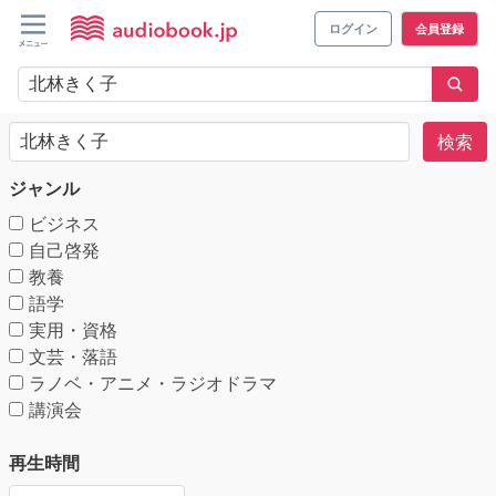
ログイン
会員登録
検索
ジャンル
ビジネス
自己啓発
教養
語学
実用・資格
文芸・落語
ラノベ・アニメ・ラジオドラマ
講演会
再生時間