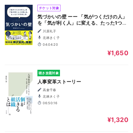
チケット対象
気づかいの壁 ーー 「気がつくだけの人」
を「気が利く人」に変える、たった1つの
考え方
川原礼子
北林きく子
04:04:20
¥1,650
聴き放題対象
人事変革ストーリー
高倉千春
北林きく子
06:50:16
¥1,320