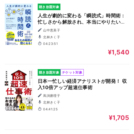
聴き放題対象
人生が劇的に変わる「瞬読式」時間術：
忙しさから解放され、本当にやりたいこ
とに集中する
山中恵美子
北林きく子
04:23:51
¥1,540
聴き放題対象
チケット対象
日本一忙しい経済アナリストが開発！ 収
入10倍アップ超速仕事術
馬渕磨理子
北林きく子
04:41:25
¥1,705