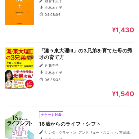
朝倉千恵子
北林きく子
04:08:06
¥1,430
「灘→東大理III」の3兄弟を育てた母の秀
才の育て方
佐藤亮子
北林きく子
06:25:33
¥1,540
チケット対象
16歳からのライフ・シフト
リンダ・グラットン, アンドリュー・スコット, 宮田純也
／監修, 未来の先生フォーラム／監修