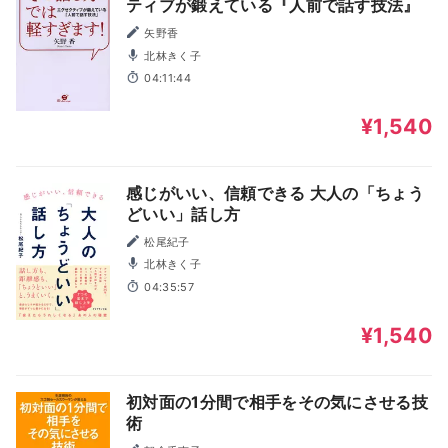
ティブが鍛えている『人前で話す技法』
矢野香
北林きく子
04:11:44
¥1,540
感じがいい、信頼できる 大人の「ちょう
どいい」話し方
松尾紀子
北林きく子
04:35:57
¥1,540
初対面の1分間で相手をその気にさせる技
術