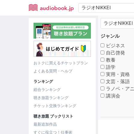
ジャンル
ビジネス
自己啓発
教養
おトクに買えるチケットプラン
語学
よくある質問・ヘルプ
実用・資格
文芸・落語
ランキング
ラノベ・アニ
総合ランキング
講演会
聴き放題ランキング
チケット交換ランキング
聴き放題 ブックリスト
最新追加作品
すぐに役立つ！仕事術