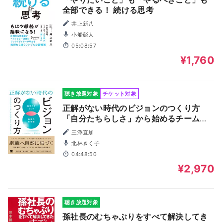
全部できる！ 続ける思考
井上新八
小船彰人
05:08:57
¥1,760
聴き放題対象
チケット対象
正解がない時代のビジョンのつくり方
「自分たちらしさ」から始めるチームビ
ルディング
三澤直加
北林きく子
04:48:50
¥2,970
聴き放題対象
孫社長のむちゃぶりをすべて解決してき