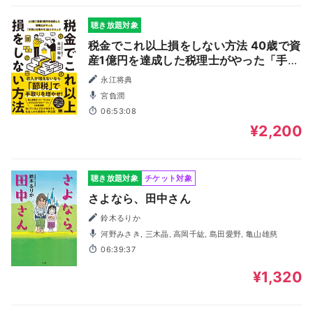
聴き放題対象
税金でこれ以上損をしない方法 40歳で資
産1億円を達成した税理士がやった「手取
りを増やす」全テクニック
永江将典
宮負潤
06:53:08
¥2,200
聴き放題対象
チケット対象
さよなら、田中さん
鈴木るりか
河野みさき, 三木晶, 高岡千紘, 島田愛野, 亀山雄慈
06:39:37
¥1,320