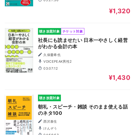
05:27:36
¥1,320
聴き放題対象
チケット対象
社長にも読ませたい 日本一やさしく経営
がわかる会計の本
久保憂希也
VOICEPEAK男性2
03:07:12
¥1,430
聴き放題対象
朝礼・スピーチ・雑談 そのまま使える話
のネタ100
西沢泰生
けんぞう