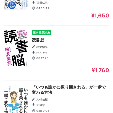
福田結巳
04:35:49
¥1,650
聴き放題対象
読書脳
樺沢紫苑
けんぞう
06:17:25
¥1,760
「いつも誰かに振り回される」が一瞬で
変わる方法
大嶋信頼
佐藤慧
03:59:03