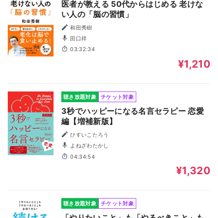
医者が教える 50代からはじめる 老けな
い人の「脳の習慣」
和田秀樹
田口祥
03:32:34
¥1,210
聴き放題対象
チケット対象
3秒でハッピーになる名言セラピー 恋愛
編【増補新版】
ひすいこたろう
よねざわたかし
04:34:54
¥1,320
聴き放題対象
チケット対象
「やりたいこと」も「やるべきこと」も