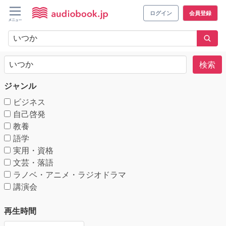
ログイン
会員登録
検索
ジャンル
ビジネス
自己啓発
教養
語学
実用・資格
文芸・落語
ラノベ・アニメ・ラジオドラマ
講演会
再生時間