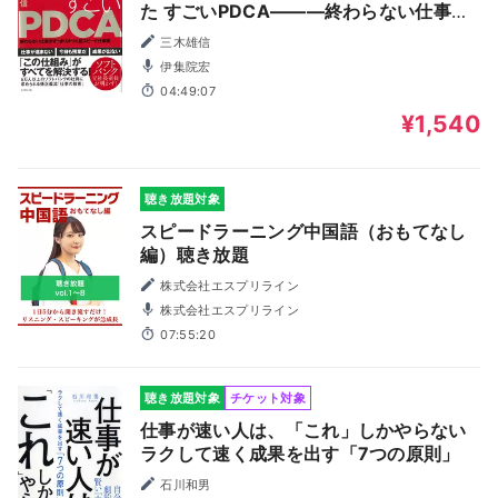
た すごいPDCA―――終わらない仕事が
すっきり片づく超スピード仕事術
三木雄信
伊集院宏
04:49:07
¥1,540
聴き放題対象
スピードラーニング中国語（おもてなし
編）聴き放題
株式会社エスプリライン
株式会社エスプリライン
07:55:20
聴き放題対象
チケット対象
仕事が速い人は、「これ」しかやらない
ラクして速く成果を出す「7つの原則」
石川和男