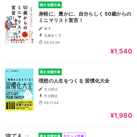
聴き放題対象
身軽に、豊かに、自分らしく 50歳からの
ミニマリスト宣言！
筆子
北林きく子
04:33:36
¥1,540
聴き放題対象
理想の人生をつくる 習慣化大全
古川武士
芹川晴夫
05:11:34
¥1,980
聴き放題対象
チケット対象