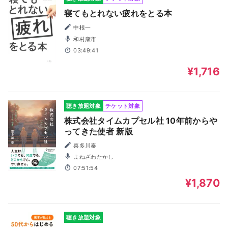
寝てもとれない疲れをとる本
中根一
和村康市
03:49:41
¥1,716
聴き放題対象
チケット対象
株式会社タイムカプセル社 10年前からや
ってきた使者 新版
喜多川泰
よねざわたかし
07:51:54
¥1,870
聴き放題対象