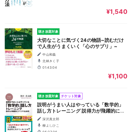
¥1,540
聴き放題対象
大切なことに気づく24の物語~読むだけ
で人生がうまくいく「心のサプリ」~
中山和義
北林きく子
01:43:04
¥1,100
聴き放題対象
チケット対象
説明がうまい人はやっている「数学的」
話し方トレーニング 説得力が飛躍的にア
ップする28問
深沢真太郎
柳よしひこ