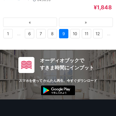
04:56:53
¥1,848
«
»
1
…
6
7
8
9
10
11
12
…
オーディオブックで
すきま時間にインプット
スマホを使って かんたん再生、今すぐダウンロード