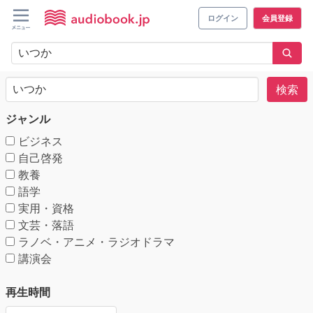
ログイン
会員登録
検索
ジャンル
ビジネス
自己啓発
教養
語学
実用・資格
文芸・落語
ラノベ・アニメ・ラジオドラマ
講演会
再生時間