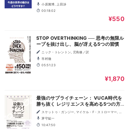
号）
小原雅博, 上田渉
00:18:02
¥550
STOP OVERTHINKING ── 思考の無限ル
ープを抜け出し、脳が冴える5つの習慣
ニック・トレントン, 児島修／訳
市村徹
05:51:23
¥1,870
最強のサプライチェーン： VUCA時代を
勝ち抜く レジリエンスを高める5つの方
程式
スケットゥ・ガンジー, マイケル・F・ストローマー, マ
ーク・ラクナー, ティファニー・ヒッカーソン, シェリー・
茅守紘一
ホー, 濱口典久／監訳
10:47:50