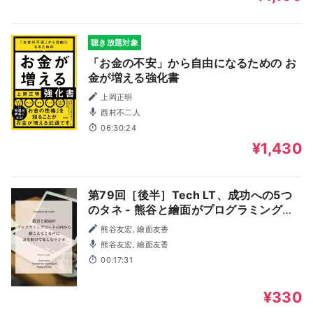
聴き放題対象
「お金の不安」から自由になるための お
金が増える強化書
上岡正明
西村不二人
06:30:24
¥1,430
第79回［後半］Tech LT、成功への5つ
のタネ - 熊谷と繪面がプログラミングコ
ードの内から聴こえてくる声に耳を傾け
熊谷友宏, 繪面友香
て楽しむラジオ
熊谷友宏, 繪面友香
00:17:31
¥330