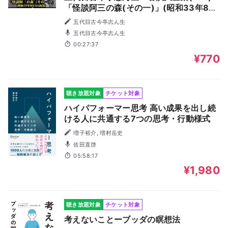
「怪談阿三の森(その一)」(昭和33年8月
5日放送)
五代目古今亭志ん生
五代目古今亭志ん生
00:27:37
¥770
聴き放題対象
チケット対象
ハイパフォーマー思考 高い成果を出し続
ける人に共通する7つの思考・行動様式
増子裕介, 増村岳史
佐田直啓
05:58:17
¥1,980
聴き放題対象
チケット対象
考えないことーブッダの瞑想法