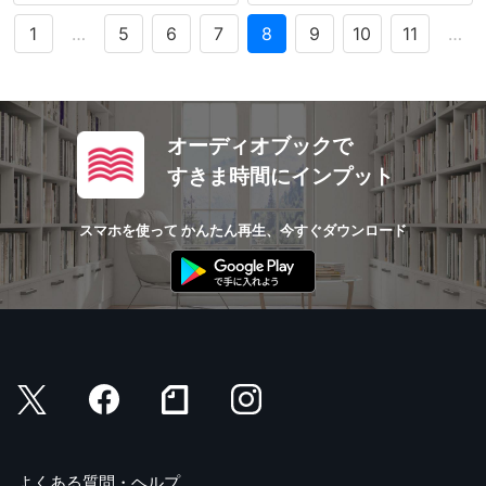
1
…
5
6
7
8
9
10
11
…
オーディオブックで
すきま時間にインプット
スマホを使って かんたん再生、今すぐダウンロード
よくある質問・ヘルプ