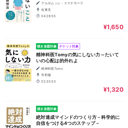
アルボムッレ・スマナサーラ
佐東充
04:28:55
¥1,650
聴き放題対象
チケット対象
精神科医Tomyの気にしない力～たいて
いの心配は的外れよ
精神科医Tomy
市村徹
02:35:53
¥1,320
聴き放題対象
絶対達成マインドのつくり方－科学的に
自信をつける4つのステップ－