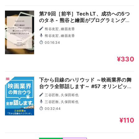
第79回［前半］Tech LT、成功への5つ
のタネ - 熊谷と繪面がプログラミングコ
ードの内から聴こえてくる声に耳を傾け
熊谷友宏, 繪面友香
て楽しむラジオ
熊谷友宏, 繪面友香
00:16:34
¥330
下から目線のハリウッド ～映画業界の舞
台ウラ全部話します～ #57 オリンピック
を映画的に見てみよう！五輪が感動する
三谷匠衡, 久保田裕也
「５つの要素」とは！？
三谷匠衡, 久保田裕也
00:32:44
¥110