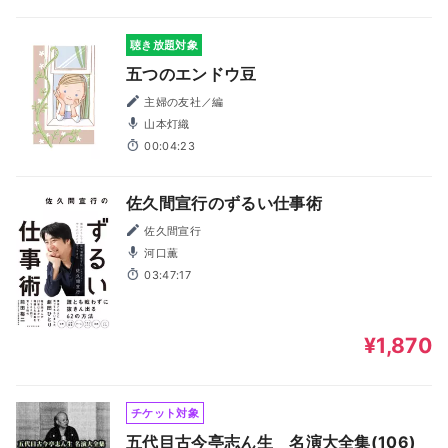
聴き放題対象
五つのエンドウ豆
主婦の友社／編
山本灯織
00:04:23
佐久間宣行のずるい仕事術
佐久間宣行
河口薫
03:47:17
¥1,870
チケット対象
五代目古今亭志ん生 名演大全集(106)