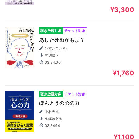
¥3,300
聴き放題対象
チケット対象
あした死ぬかもよ？
ひすいこたろう
渡辺博之
03:34:00
¥1,760
聴き放題対象
チケット対象
ほんとうの心の力
中村天風
鬼塚啓之進
03:34:14
¥1,100