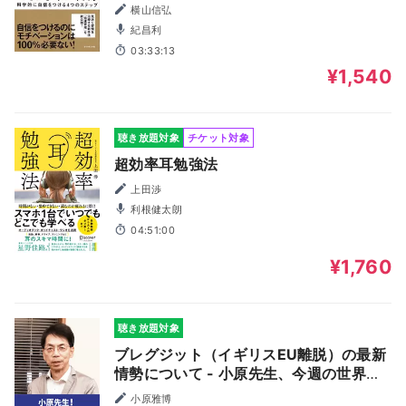
横山信弘
紀昌利
03:33:13
¥1,540
聴き放題対象
チケット対象
超効率耳勉強法
上田渉
利根健太朗
04:51:00
¥1,760
聴き放題対象
ブレグジット（イギリスEU離脱）の最新
情勢について - 小原先生、今週の世界の
動きはどうですか？（2019年9月5日
小原雅博