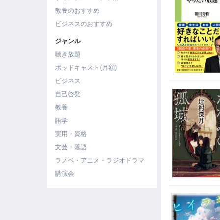
教養のおすすめ
ビジネスのおすすめ
ジャンル
聴き放題
ポッドキャスト(月額)
ビジネス
自己啓発
教養
語学
実用・資格
文芸・落語
ラノベ・アニメ・ラジオドラマ
講演会