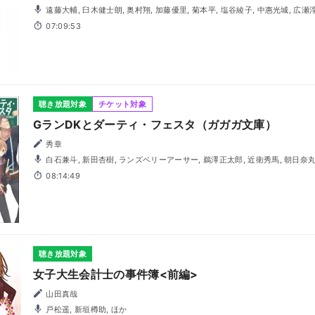
遠藤大輔, 臼木健士朗, 奥村翔, 加藤優里, 菊本平, 塩谷綾子, 中惠光城, 広瀬淳, 松浦チエ, 松本忍, 三輪隆博,
茂木たかまさ, 森山和輝, 吉田聖子
07:09:53
聴き放題対象
チケット対象
GランDKとダーティ・フェスタ（ガガガ文庫）
秀章
白石兼斗, 新田杏樹, ランズベリーアーサー, 鵜澤正太郎, 近衛秀馬, 朝日奈丸
08:14:49
聴き放題対象
女子大生会計士の事件簿<前編>
山田真哉
戸松遥, 新垣樽助, ほか