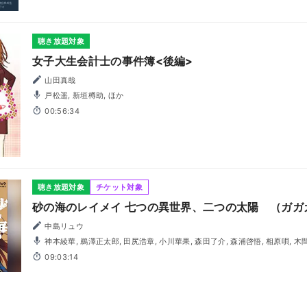
聴き放題対象
女子大生会計士の事件簿<後編>
山田真哉
戸松遥, 新垣樽助, ほか
00:56:34
聴き放題対象
チケット対象
砂の海のレイメイ 七つの異世界、二つの太陽 （ガガ
中島リュウ
神本綾華, 鵜澤正太郎, 田尻浩章, 小川華果, 森田了介, 森浦啓悟, 相原唄, 木
09:03:14