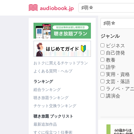
ジャンル
ビジネス
自己啓発
教養
おトクに買えるチケットプラン
語学
よくある質問・ヘルプ
実用・資格
文芸・落語
ランキング
ラノベ・アニ
総合ランキング
講演会
聴き放題ランキング
チケット交換ランキング
聴き放題 ブックリスト
最新追加作品
すぐに役立つ！仕事術