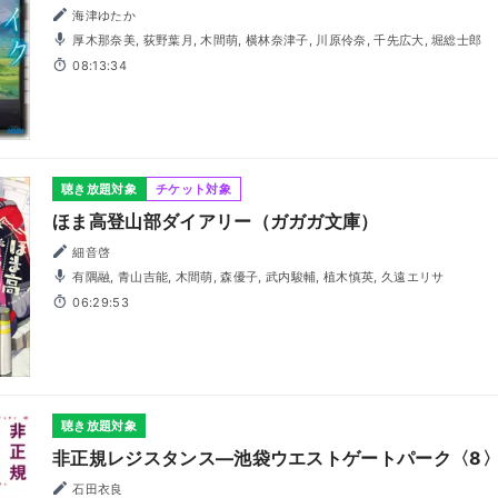
海津ゆたか
厚木那奈美, 荻野葉月, 木間萌, 横林奈津子, 川原伶奈, 千先広大, 堀総士郎
08:13:34
聴き放題対象
チケット対象
ほま高登山部ダイアリー（ガガガ文庫）
細音啓
有隅融, 青山吉能, 木間萌, 森優子, 武内駿輔, 植木慎英, 久遠エリサ
06:29:53
聴き放題対象
非正規レジスタンス―池袋ウエストゲートパーク〈8
石田衣良