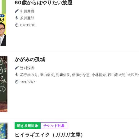
60歳からはやりたい放題
和田秀樹
茶川亜郎
04:32:10
かがみの孤城
辻村深月
花守ゆみり, 東山奈央, 島﨑信長, 伊藤かな恵, 小林裕介, 西山宏太朗, 大和田仁美, 堀江瞬, 豊口めぐみ, 千本
木彩花, 田澤茉純, 幸村恵理, 髙木朋弥, 亀山雄慈, 小田果林, 喜多田悠, 瀬戸歩,
19:06:47
聴き放題対象
チケット対象
ヒイラギエイク（ガガガ文庫）