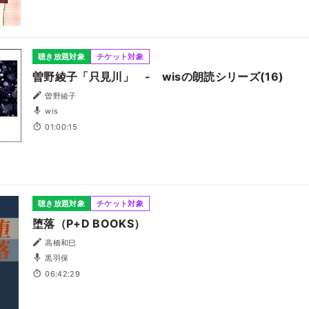
聴き放題対象
チケット対象
曽野綾子「只見川」 - wisの朗読シリーズ(16)
曽野綾子
wis
01:00:15
聴き放題対象
チケット対象
堕落（P+D BOOKS）
高橋和巳
黒羽保
06:42:29