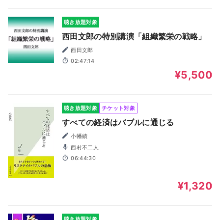
聴き放題対象
西田文郎の特別講演「組織繁栄の戦略」
西田文郎
02:47:14
¥5,500
聴き放題対象
チケット対象
すべての経済はバブルに通じる
小幡績
西村不二人
06:44:30
¥1,320
聴き放題対象