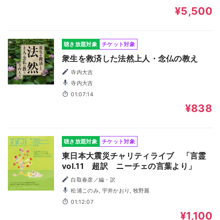
¥5,500
聴き放題対象
チケット対象
衆生を救済した法然上人・念仏の教え
寺内大吉
寺内大吉
01:07:14
¥838
聴き放題対象
チケット対象
東日本大震災チャリティライブ 「言霊
vol.11 超訳 ニーチェの言葉より」
白取春彦／編・訳
松浦このみ, 宇井かおり, 牧野麗
01:12:07
¥1,100