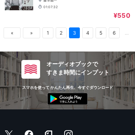
藤本義一
01:07:32
¥550
«
»
1
2
3
4
5
6
…
オーディオブックで
すきま時間にインプット
スマホを使って かんたん再生、今すぐダウンロード