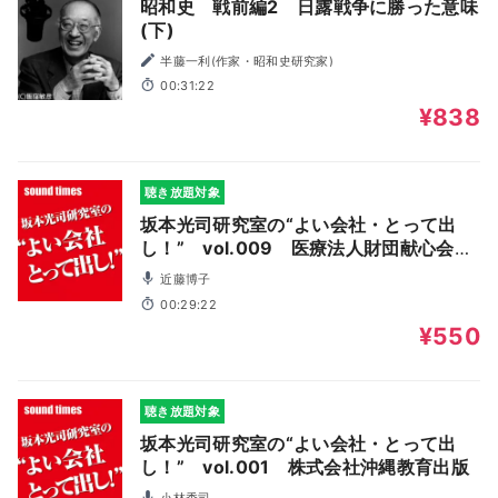
昭和史 戦前編2 日露戦争に勝った意味
(下)
半藤一利(作家・昭和史研究家)
00:31:22
¥838
聴き放題対象
坂本光司研究室の“よい会社・とって出
し！” vol.009 医療法人財団献心会
川越胃腸病院
近藤博子
00:29:22
¥550
聴き放題対象
坂本光司研究室の“よい会社・とって出
し！” vol.001 株式会社沖縄教育出版
小林秀司