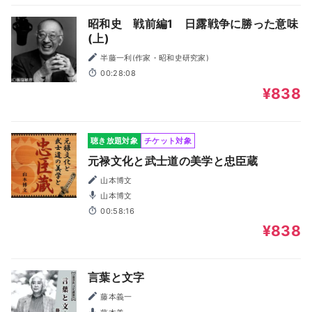
昭和史 戦前編1 日露戦争に勝った意味
(上)
半藤一利(作家・昭和史研究家)
00:28:08
¥838
聴き放題対象
チケット対象
元禄文化と武士道の美学と忠臣蔵
山本博文
山本博文
00:58:16
¥838
言葉と文字
藤本義一