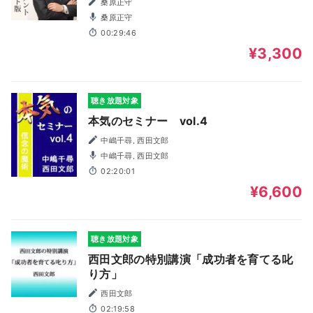
桑原正守
桑原正守
00:29:46
¥3,300
聴き放題対象
本気のセミナー vol.4
中嶋千尋, 西田文郎
中嶋千尋, 西田文郎
02:20:01
¥6,600
聴き放題対象
西田文郎の特別講演「成功者を育てる叱
り方」
西田文郎
02:19:58