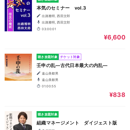
本気のセミナー vol.3
出路雅明, 西田文郎
出路雅明, 西田文郎
03:00:01
¥6,600
聴き放題対象
チケット対象
壬申の乱―古代日本最大の内乱―
遠山美都男
遠山美都男
01:00:55
¥838
聴き放題対象
組織マネージメント ダイジェスト版