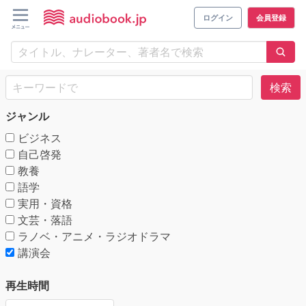
ログイン
会員登録
検索
ジャンル
ビジネス
自己啓発
教養
語学
実用・資格
文芸・落語
ラノベ・アニメ・ラジオドラマ
講演会
再生時間