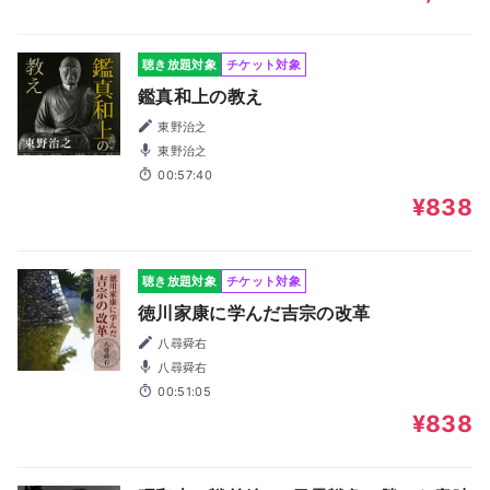
聴き放題対象
チケット対象
鑑真和上の教え
東野治之
東野治之
00:57:40
¥838
聴き放題対象
チケット対象
徳川家康に学んだ吉宗の改革
八尋舜右
八尋舜右
00:51:05
¥838