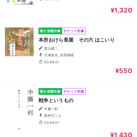
¥1,320
聴き放題対象
チケット対象
本所おけら長屋 その六 はこいり
畠山健二
大塚富夫, 吉田瑞穂
00:48:41
¥550
聴き放題対象
チケット対象
戦争というもの
半藤一利
西村不二人
03:49:57
¥1,430