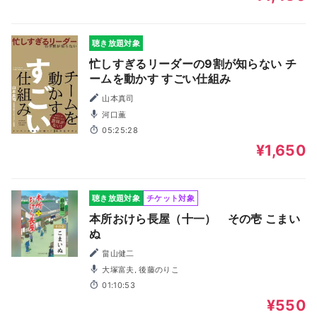
聴き放題対象
忙しすぎるリーダーの9割が知らない チ
ームを動かす すごい仕組み
山本真司
河口薫
05:25:28
¥1,650
聴き放題対象
チケット対象
本所おけら長屋（十一） その壱 こまい
ぬ
畠山健二
大塚富夫, 後藤のりこ
01:10:53
¥550