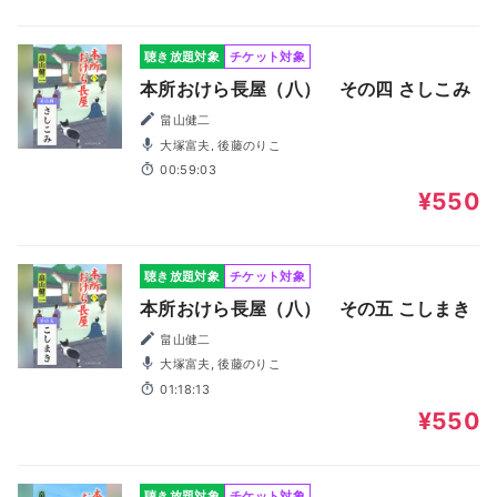
聴き放題対象
チケット対象
本所おけら長屋（八） その四 さしこみ
畠山健二
大塚富夫, 後藤のりこ
00:59:03
¥550
聴き放題対象
チケット対象
本所おけら長屋（八） その五 こしまき
畠山健二
大塚富夫, 後藤のりこ
01:18:13
¥550
聴き放題対象
チケット対象