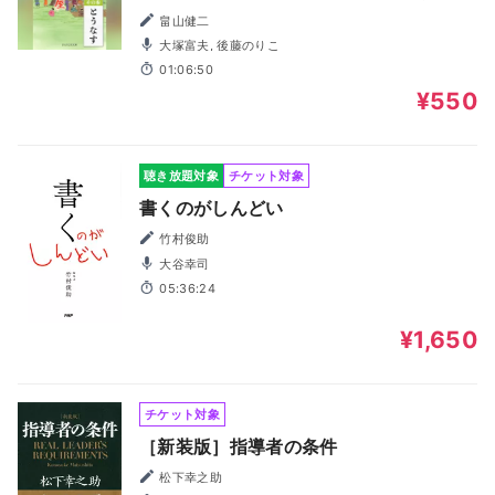
畠山健二
大塚富夫, 後藤のりこ
01:06:50
¥550
聴き放題対象
チケット対象
書くのがしんどい
竹村俊助
大谷幸司
05:36:24
¥1,650
チケット対象
［新装版］指導者の条件
松下幸之助