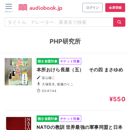
ログイン
会員登録
PHP研究所
聴き放題対象
チケット対象
本所おけら長屋（五） その四 まさゆめ
畠山健二
大塚富夫, 後藤のりこ
00:47:44
¥550
聴き放題対象
チケット対象
NATOの教訓 世界最強の軍事同盟と日本