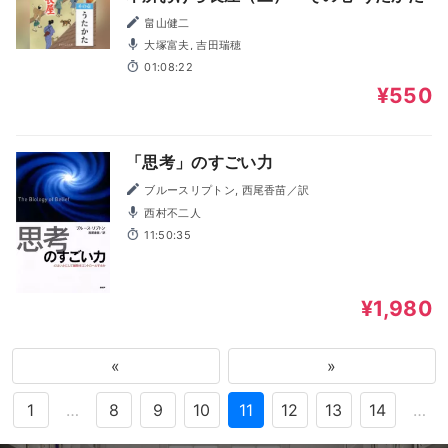
畠山健二
大塚富夫, 吉田瑞穂
01:08:22
¥550
「思考」のすごい力
ブルースリプトン, 西尾香苗／訳
西村不二人
11:50:35
¥1,980
«
»
1
…
8
9
10
11
12
13
14
…