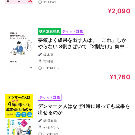
11:11:42
¥2,090
聴き放題対象
チケット対象
要領よく成果を出す人は、「これ」しか
やらない 8割さばいて「2割だけ」集中す
る仕事術
塚本亮
市村徹
03:34:05
¥1,760
チケット対象
デンマーク人はなぜ4時に帰っても成果を
出せるのか
針貝有佳
やまだけい
05:01:43