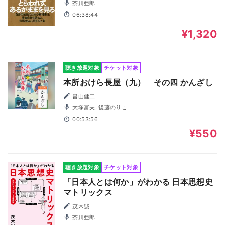
茶川亜郎
06:38:44
¥1,320
聴き放題対象
チケット対象
本所おけら長屋（九） その四 かんざし
畠山健二
大塚富夫, 後藤のりこ
00:53:56
¥550
聴き放題対象
チケット対象
「日本人とは何か」がわかる 日本思想史
マトリックス
茂木誠
茶川亜郎