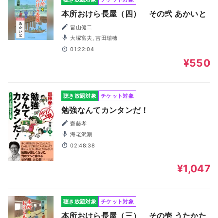
本所おけら長屋（四） その弐 あかいと
畠山健二
大塚富夫, 吉田瑞穂
01:22:04
¥550
聴き放題対象
チケット対象
勉強なんてカンタンだ！
齋藤孝
海老沢潮
02:48:38
¥1,047
聴き放題対象
チケット対象
本所おけら長屋（三） その壱 うたかた