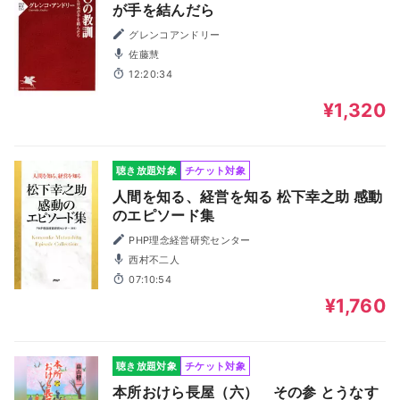
が手を結んだら
グレンコアンドリー
佐藤慧
12:20:34
¥1,320
聴き放題対象
チケット対象
人間を知る、経営を知る 松下幸之助 感動
のエピソード集
PHP理念経営研究センター
西村不二人
07:10:54
¥1,760
聴き放題対象
チケット対象
本所おけら長屋（六） その参 とうなす