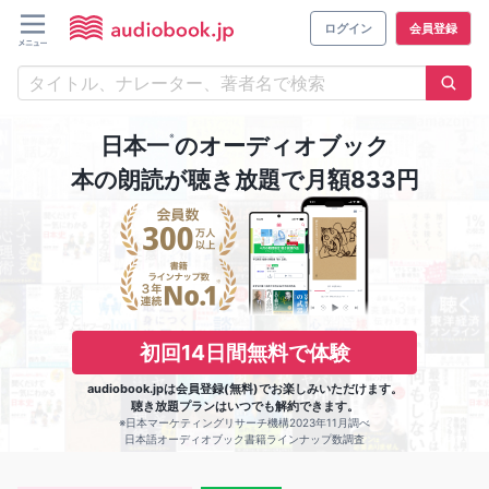
ログイン
会員登録
※
日本一
のオーディオブック
本の朗読が聴き放題で月額833円
初回14日間無料で体験
audiobook.jpは会員登録(無料)でお楽しみいただけます。
聴き放題プランはいつでも解約できます。
※日本マーケティングリサーチ機構2023年11月調べ
日本語オーディオブック書籍ラインナップ数調査