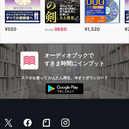
¥550
¥660
¥1,320
¥
¥1,320
オーディオブックで
すきま時間にインプット
スマホを使って かんたん再生、今すぐダウンロード