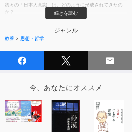
我々の「日本人意識」は、どのように形成されてきたの
か？
そもそも、我々はいつから日本人なのか？
ジャンル
本書では、古代から現代までの「日本人のものの考え方」
教養
>
思想・哲学
のルーツを探る。
その過程で、時代ごとに影響を与えた思想を「マトリック
ス」で図解・整理。
日本思想史を俯瞰する「見取り図」を通じて、その構造と
大きな流れを読み解いていく。
壮大な物語を読み解くナビゲーターは、駿台予備校のカリ
今、あなたにオススメ
スマ世界史講師であり、YouTubeで１４万人のファンが
いる茂木誠氏。
世界史の視点から、日本で繰り広げられる「大いなるドラ
マ」を解説する。
日本人の思考様式・行動原理・アイデンティティは、どの
ように醸成されてきたのか？