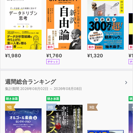
新作
新作
新作
新
¥1,980
¥1,760
¥1,320
¥
チケット
チ
週間総合ランキング
集計期間 2026年08月02日 ～ 2026年08月08日
聴き放題
聴き放題
聴
1位
2位
3位