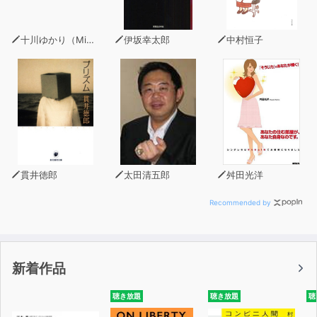
日本人とは何か、どこへ向かうのか。
そのすべてがわかる！
十川ゆかり（MinxZone）
伊坂幸太郎
中村恒子
貫井徳郎
太田清五郎
舛田光洋
Recommended by
新着作品
聴き放題
聴き放題
聴