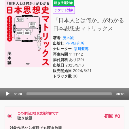
聴き放題対象
チケット対象
「日本人とは何か」がわかる
日本思想史マトリックス
著者
茂木誠
出版社
PHP研究所
ナレーター
茶川亜郎
再生時間
11:11:42
添付資料
あり(29)
出版日
2023/9/16
販売開始日
2024/5/21
トラック数
30
Audio
00:00
00:00
Player
この作品は聴き放題対象です
初回 ¥0
聴き放題
対象作品なら何冊でも聴き放題。