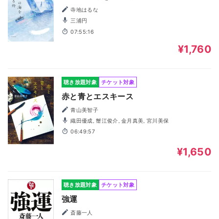
寺地はるな
三浦円
07:55:16
¥1,760
聴き放題対象
チケット対象
赤と青とエスキース
青山美智子
織田優成, 蟹江俊介, 金月真美, 宮川美保
06:49:57
¥1,650
聴き放題対象
チケット対象
強運
斎藤一人