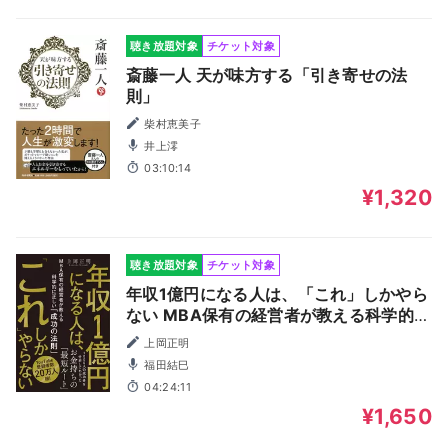
聴き放題対象
チケット対象
斎藤一人 天が味方する「引き寄せの法
則」
柴村恵美子
井上澪
03:10:14
¥1,320
聴き放題対象
チケット対象
年収1億円になる人は、「これ」しかやら
ない MBA保有の経営者が教える科学的に
正しい「成功の法則」
上岡正明
福田結巳
04:24:11
¥1,650