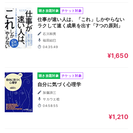
聴き放題対象
チケット対象
仕事が速い人は、「これ」しかやらない
ラクして速く成果を出す「7つの原則」
石川和男
福田結巳
04:35:49
¥1,650
聴き放題対象
チケット対象
自分に気づく心理学
加藤諦三
サカウエ稔
04:58:55
¥1,210