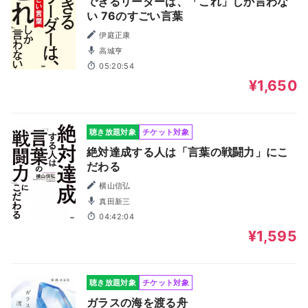
できるリーダーは、「これ」しか言わな
い 76のすごい言葉
伊庭正康
高城亨
05:20:54
¥1,650
聴き放題対象
チケット対象
絶対達成する人は「言葉の戦闘力」にこ
だわる
横山信弘
真田新三
04:42:04
¥1,595
聴き放題対象
チケット対象
ガラスの海を渡る舟