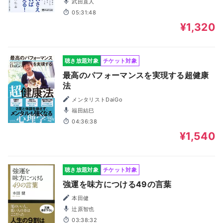
武田直人
05:31:48
¥1,320
聴き放題対象
チケット対象
最高のパフォーマンスを実現する超健康
法
メンタリストDaiGo
福田結巳
04:36:38
¥1,540
聴き放題対象
チケット対象
強運を味方につける49の言葉
本田健
辻原智也
03:38:32