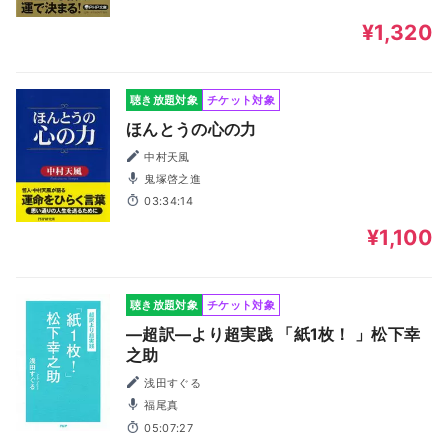
¥1,320
聴き放題対象
チケット対象
ほんとうの心の力
中村天風
鬼塚啓之進
03:34:14
¥1,100
聴き放題対象
チケット対象
―超訳―より超実践 「紙1枚！ 」松下幸
之助
浅田すぐる
福尾真
05:07:27