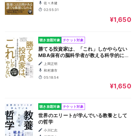
佐々木健
02:55:31
¥1,650
聴き放題対象
チケット対象
勝てる投資家は、「これ」しかやらない
MBA保有の脳科学者が教える科学的に正
しい株式投資術
上岡正明
和村康市
05:18:54
¥1,650
聴き放題対象
チケット対象
世界のエリートが学んでいる教養として
の哲学
小川仁志