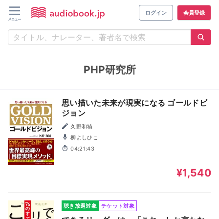
ログイン
会員登録
PHP研究所
思い描いた未来が現実になる ゴールドビ
ジョン
久野和禎
柳よしひこ
04:21:43
¥1,540
聴き放題対象
チケット対象