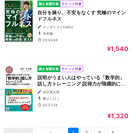
聴き放題対象
チケット対象
自分を操り、不安をなくす 究極のマイン
ドフルネス
メンタリストDaiGo
市村徹
05:03:48
¥1,540
聴き放題対象
チケット対象
説明がうまい人はやっている「数学的」
話し方トレーニング 説得力が飛躍的にア
ップする28問
深沢真太郎
柳よしひこ
05:27:36
¥1,320