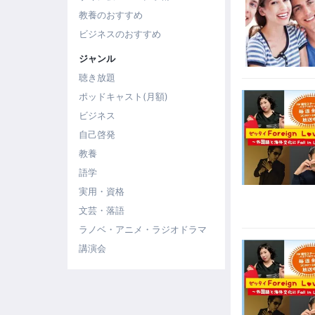
教養のおすすめ
ビジネスのおすすめ
ジャンル
聴き放題
ポッドキャスト(月額)
ビジネス
自己啓発
教養
語学
実用・資格
文芸・落語
ラノベ・アニメ・ラジオドラマ
講演会