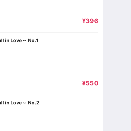
¥396
n Love～ No.1
¥550
in Love～ No.2