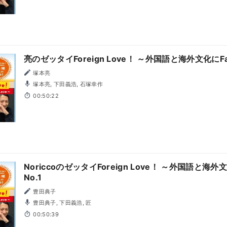
亮のゼッタイForeign Love！ ～外国語と海外文化にFall 
塚本亮
塚本亮, 下田義浩, 石塚幸作
00:50:22
NoriccoのゼッタイForeign Love！ ～外国語と海外文化に
No.1
豊田典子
豊田典子, 下田義浩, 匠
00:50:39