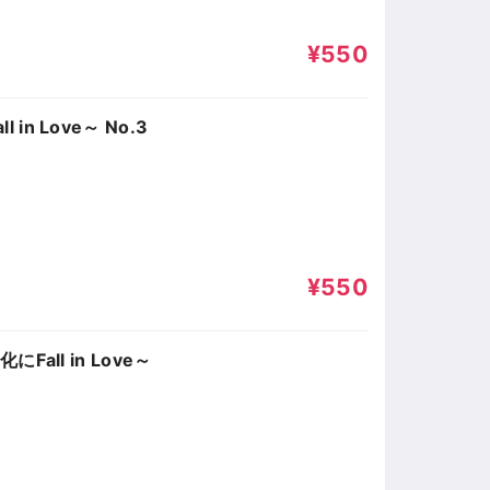
¥550
in Love～ No.3
¥550
Fall in Love～