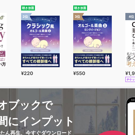
聴き放題
聴き放題
2位
3位
4位
¥220
¥550
¥1,
チケッ
オブックで
間にインプット
んたん再生、今すぐダウンロード