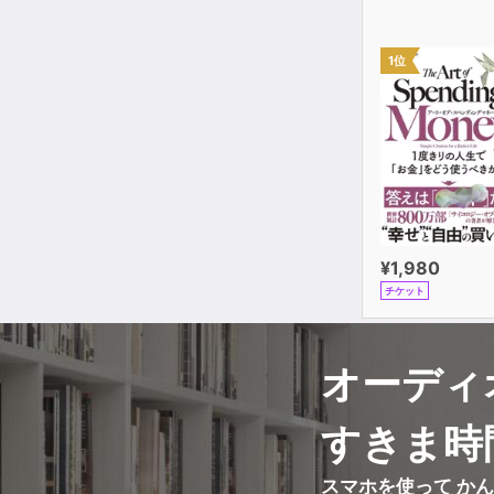
1位
¥1,980
チケット
オーディ
すきま時
スマホを使って か