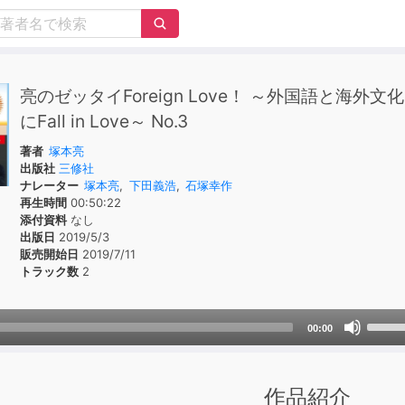
亮のゼッタイForeign Love！ ～外国語と海外文化
にFall in Love～ No.3
著者
塚本亮
出版社
三修社
ナレーター
塚本亮
,
下田義浩
,
石塚幸作
再生時間
00:50:22
添付資料
なし
出版日
2019/5/3
販売開始日
2019/7/11
トラック数
2
Use
00:00
Up/D
Arrow
keys
作品紹介