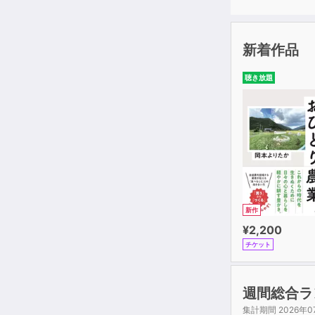
新着作品
聴き放題
新作
¥2,200
チケット
週間総合ラ
集計期間 2026年0