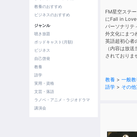
教養のおすすめ
FM星空ステー
ビジネスのおすすめ
にFall in 
ジャンル
パーソナリテ
外文化にまつわ
聴き放題
英語超初心者
ポッドキャスト(月額)
（内容は放送
ビジネス
されておりま
自己啓発
教養
語学
教養
>
一般教
実用・資格
語学
>
その他
文芸・落語
ラノベ・アニメ・ラジオドラマ
講演会