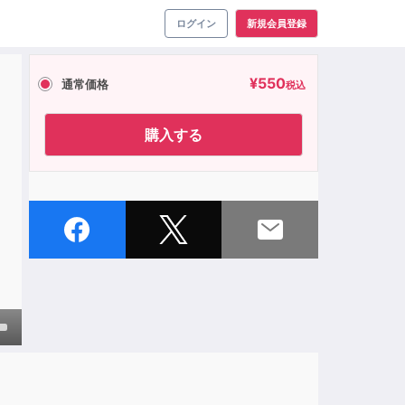
ログイン
新規会員登録
¥
550
通常価格
税込
購入する
own