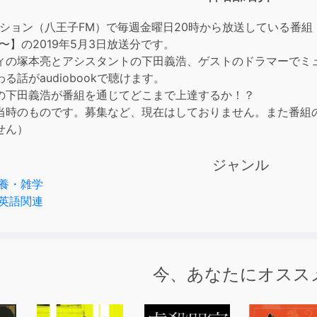
to
incre
ション（八王子FM）で毎週金曜日20時から放送している番組【ゼッタ
or
Love〜】の2019年5月3日放送分です。
decre
ィの塚本亮とアシスタントの下田義浩、ゲストのドラマーでミ
volum
る話がaudiobookで聴けます。
の下田義浩が番組を通じてどこまで上達するか！？
当時のものです。募集など、現在はしておりません。また番組
せん）
ジャンル
養・雑学
英語関連
今、あなたにオスス