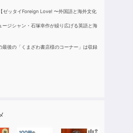
ase
イForeign Love! 〜外国語と海外文化
ase
ュージシャン・石塚幸作が繰り広げる英語と海
e.
の最後の「くまざわ書店様のコーナー」は収録
メ