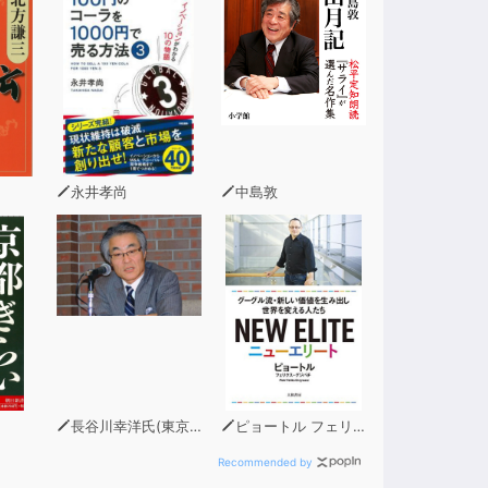
永井孝尚
中島敦
長谷川幸洋氏(東京新聞・中日新聞論説副主幹)
ピョートル フェリクス グジバチ
Recommended by