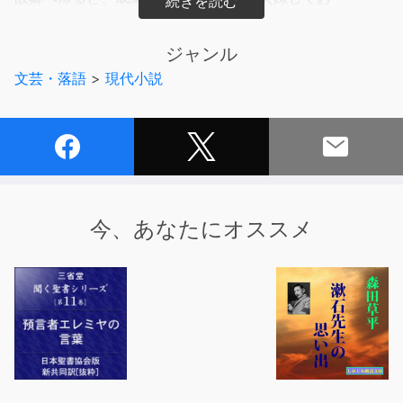
り……!? 読み応え、ますますパワーアップの全5篇！
ジャンル
【キャスト】
文芸・落語
>
現代小説
成瀬あかり ： 山根綺
島崎みゆき ： 緒方佑奈
北川みらい ： 今泉りおな
呉間言実 ： 御園理帆
篠原かれん ： 月城日花
成瀬慶彦 ： 宮園拓夢
成瀬美貴子 ： 鳴瀬まみ
今、あなたにオススメ
呉間祐生 ： 内田修一
篠原ゆりえ ： 田中亜矢子
篠原裕章 ： 岩崎了
野原結芽 ： 阿部菜摘子
記者 ： 小林直人
藤野 ： 礒嵜孝太
電車のアナウンス ： 石橋遊
ナレーション（成瀬慶彦の憂鬱）： 鈴木卓朗