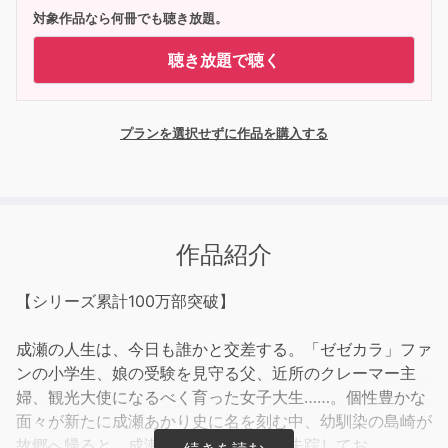
対象作品なら何冊でも聴き放題。
聴き放題で聴く
プランを選択せずに作品を購入する
作品紹介
【シリーズ累計100万部突破】
成瀬の人生は、今日も誰かと交差する。「ゼゼカラ」ファ
ンの小学生、娘の受験を見守る父、近所のクレーマー主
婦、観光大使になるべく育った女子大生……。個性豊かな
面々が新たに成瀬あかり史に名を刻む中、幼馴染の島崎が
故郷へ帰ると、成瀬が書置きを残して失踪してお