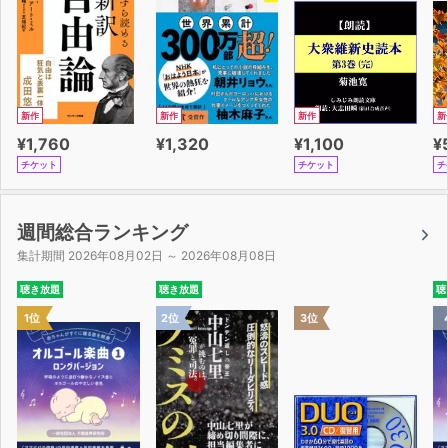
新作
新作
新作
新
¥1,760
¥1,320
¥1,100
¥
チケット
チケット
チ
週間総合ランキング
集計期間 2026年08月02日 ～ 2026年08月08日
聴き放題
聴き放題
聴
1位
2位
3位