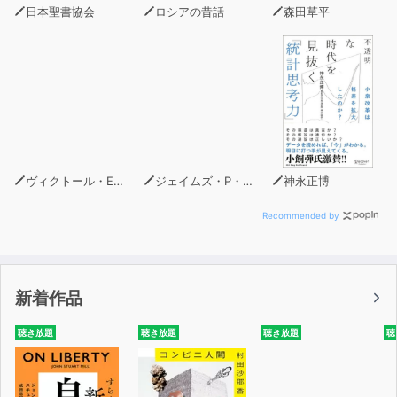
日本聖書協会
ロシアの昔話
森田草平
制作 ： オトバンク
音楽・効果演出 ： サウンドプロダクション吟 菊池常
典
音声ご提供 ： 株式会社平和堂、相模原鉄道模型クラブ
ヴィクトール・E・フランクル
ジェイムズ・P・ホーガン
神永正博
Recommended by
新着作品
聴き放題
聴き放題
聴き放題
聴