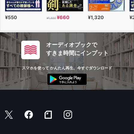
¥550
¥660
¥1,320
¥
¥1,320
オーディオブックで
すきま時間にインプット
スマホを使って かんたん再生、今すぐダウンロード