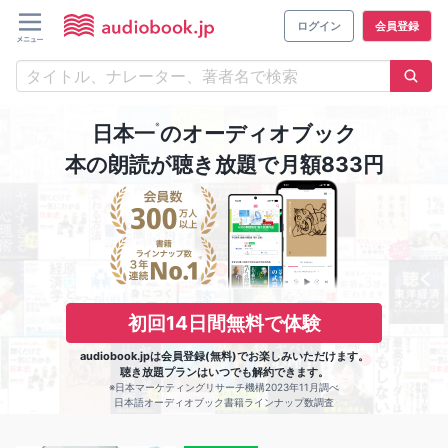
ログイン
会員登録
※
日本一
のオーディオブック
本の朗読が聴き放題で月額833円
初回14日間無料で体験
audiobook.jpは会員登録(無料)でお楽しみいただけます。
聴き放題プランはいつでも解約できます。
※日本マーケティングリサーチ機構2023年11月調べ
日本語オーディオブック書籍ラインナップ数調査