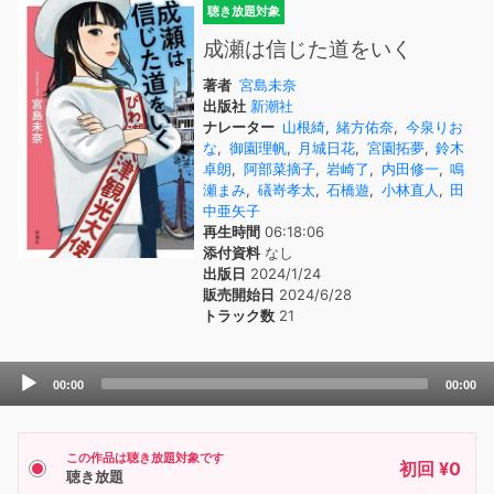
聴き放題対象
成瀬は信じた道をいく
著者
宮島未奈
出版社
新潮社
ナレーター
山根綺
,
緒方佑奈
,
今泉りお
な
,
御園理帆
,
月城日花
,
宮園拓夢
,
鈴木
卓朗
,
阿部菜摘子
,
岩崎了
,
内田修一
,
鳴
瀬まみ
,
礒嵜孝太
,
石橋遊
,
小林直人
,
田
中亜矢子
再生時間
06:18:06
添付資料
なし
出版日
2024/1/24
販売開始日
2024/6/28
トラック数
21
Audio
00:00
00:00
Player
この作品は聴き放題対象です
初回 ¥0
聴き放題